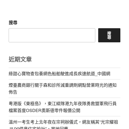
文
章
搜尋
搜
尋
近期文章
綠甜心寶物查包養網色船舶駛進成長疾速航道_中國網
煙臺農商銀行關于森和診所減重調劑網點營業時光的通知
佈告
粵港版《東極島》，東江縱隊港九年夜隊勇救盟軍飛行員
檔案首度OSDER奧斯德零件報價公開
溫州一考生考上北年夜在宗祠辦儀式，網友稱其“光宗耀祖
JIUYI俱意住宅設計”，當地回應