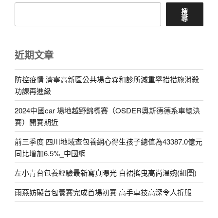
搜
尋
近期文章
防控疫情 濟寧高新區公共場合森和診所減重舉措措施消殺
功課再進級
2024中國car 場地越野錦標賽（OSDER奧斯德德系車總決
賽）開賽期近
前三季度 四川地域查包養網心得生孩子總值為43387.0億元
同比增加6.5%_中國網
左小青台包養經驗最新寫真曝光 白裙搖曳高尚溫婉(組圖)
雨燕妨礙台包養賽完成首場初賽 高手車技高深令人折服