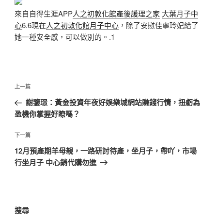
來自自得生涯APP
人之初敦化館產後護理之家
大葉月子中
心
6.6現在
人之初敦化館月子中心
，除了安慰佳寧玲妃給了
她一種安全感，可以做別的。.1
文
上
上一篇
章
一
謝鑒璟：黃金投資年夜好娛樂城網站賺錢行情，扭虧為
導
篇
盈機你掌握好瞭嗎？
覽
文
章
下
下一篇
一
12月預產期羊母親，一路研討待產，坐月子，帶吖，市場
篇
行坐月子 中心銷代購勿進
文
章
搜尋