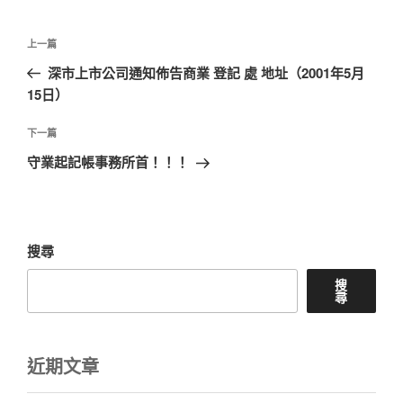
文
上
上一篇
章
一
深市上市公司通知佈告商業 登記 處 地址（2001年5月
導
篇
15日）
覽
文
章
下
下一篇
一
守業起記帳事務所首！！！
篇
文
章
搜尋
搜
尋
近期文章