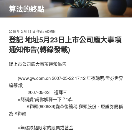
跳
算法的終點
至
主
要
內
發
2018 年 2 月 13 日
作者:
ADMIN
佈
登記 地址5月23日上市公司龐大事項
容
於
通知佈告(轉錄發載)
嫡上市公司龐大事項通知佈告
(www.gw.com.cn 2007-05-22 17:12 年夜聰明/證券世界
編纂部)
2007-05-23 禮拜三
※簡稱變“請你解釋一下？”革:
S獅頭(600539)變革後簡稱:獅頭股份，原證券簡稱
為:S獅頭
※無漲跌幅限定的股票或基金: