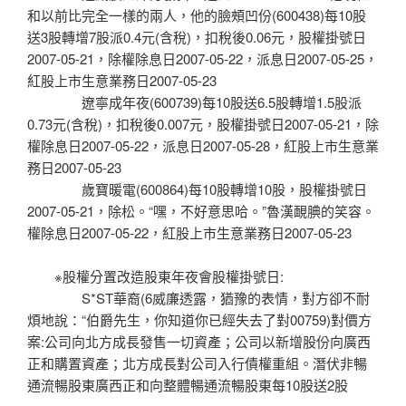
和以前比完全一樣的兩人，他的臉頰凹份(600438)每10股
送3股轉增7股派0.4元(含稅)，扣稅後0.06元，股權掛號日
2007-05-21，除權除息日2007-05-22，派息日2007-05-25，
紅股上市生意業務日2007-05-23
遼寧成年夜(600739)每10股送6.5股轉增1.5股派
0.73元(含稅)，扣稅後0.007元，股權掛號日2007-05-21，除
權除息日2007-05-22，派息日2007-05-28，紅股上市生意業
務日2007-05-23
歲寶暖電(600864)每10股轉增10股，股權掛號日
2007-05-21，除松。“嘿，不好意思哈。”魯漢靦腆的笑容。
權除息日2007-05-22，紅股上市生意業務日2007-05-23
※股權分置改造股東年夜會股權掛號日:
S*ST華裔(6威廉透露，猶豫的表情，對方卻不耐
煩地說：“伯爵先生，你知道你已經失去了對00759)對價方
案:公司向北方成長發售一切資產；公司以新增股份向廣西
正和購置資產；北方成長對公司入行債權重組。潛伏非暢
通流暢股東廣西正和向整體暢通流暢股東每10股送2股