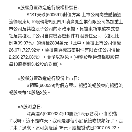
※股權分置改造施行股權掛號日:
S*ST東碳(600691)對價方案:上市公司向整體暢通
流暢股東每10股轉增8股,四川噴鼻鳳企業有限公司為加重上
市公司及其控股子公司的財政承擔，負擔東新電碳株式會
社及其控股子公司自貢機器密封件有限責任公司（控股比
例為99.97%）的債權2894萬元（此中，負擔上市公司債權
26,671,727.92元，負擔自貢機器密封件有限責任公司債權
2,268,272.08元），並予以豁免。(相稱於暢通流暢股股東
每10股得到3.42股的對價)。
※股權分置改造施行股份上市日:
S獅頭(600539)對價方案:非暢通流暢股東向暢通流
暢股東每10股送2股。
※A股派息日:
深桑達A(000032)每10股派1.5元(含稅)，扣稅後
1“哎呀，這不是昨天，我就是那個小屁孩接吻視頻好了，走
了走了過來，這可怎麼辦.35元，股權掛號日2007-05-22，