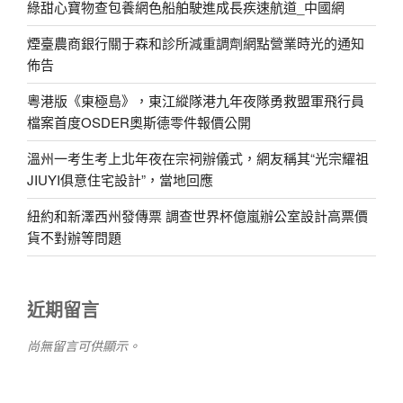
綠甜心寶物查包養網色船舶駛進成長疾速航道_中國網
煙臺農商銀行關于森和診所減重調劑網點營業時光的通知
佈告
粵港版《東極島》，東江縱隊港九年夜隊勇救盟軍飛行員
檔案首度OSDER奧斯德零件報價公開
溫州一考生考上北年夜在宗祠辦儀式，網友稱其“光宗耀祖
JIUYI俱意住宅設計”，當地回應
紐約和新澤西州發傳票 調查世界杯億嵐辦公室設計高票價
貨不對辦等問題
近期留言
尚無留言可供顯示。