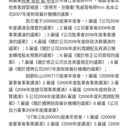
聘廣東
商業 登記 處 地址
正中珠江管帳師firm 、噴鼻港畢其
他乘客趕緊喊道：“是啊芳，別衝動”馬威管帳師firm 為本公
司2007年度財政審計機構的議案。
西方電子(000682)股東年夜會，1.審議《公司2006
年度講演及擇要的議案》；2.審議《公司董事會2006年度
事業講演的議案》；3.審議《公司監事會2006年度事業講
演的議案》；4.審議《關於公司2006年度財政決算講演的
議案》；5.審議《關於公司2006年度利潤調配及資源公積
金轉增股本預案的議案》；6.審議《關於修正公司章程的議
案》；7.審議《關於修正公司信息表露規定的議案》；8.審
議《關於禮聘公司2007年度財政審計機構的議案》；
韶鋼松山(000717)股東年夜會，1.審議《2006年度
董事會事業講演》2.審議《2006年度監事會事業講演》3.審
議《2006年度總司理事業講演》4.審議《2006年度財政決
算講演》5.公司2006年度講演6.審議《2006年度利潤調配預
案》7.審議《關於續聘財政審計機構的議案》8.審議《公司
自力董事2006年度講演書》
*ST珠江B(200505)股東年夜會，1.審議《2006年
度董事會事業講演》2.審議《2006年度講演》3.審議《2006