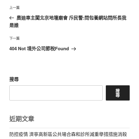
文
上
上一篇
章
一
奧迪車主闖北京地壇廟會 斥民警:問包養網站問所長我
導
篇
是誰
覽
文
章
下
下一篇
一
404 Not 境外公司節稅Found
篇
文
章
搜尋
搜
尋
近期文章
防控疫情 濟寧高新區公共場合森和診所減重舉措措施消殺