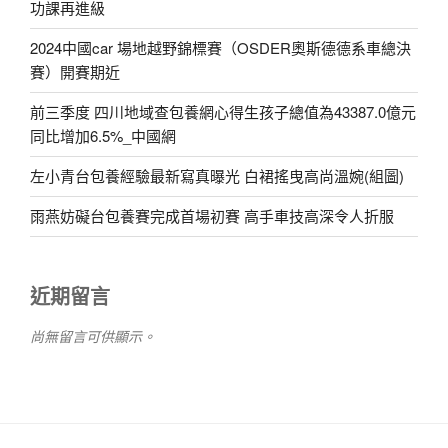
功課再進級
2024中國car 場地越野錦標賽（OSDER奧斯德德系車總決
賽）開賽期近
前三季度 四川地域查包養網心得生孩子總值為43387.0億元
同比增加6.5%_中國網
左小青台包養經驗最新寫真曝光 白裙搖曳高尚溫婉(組圖)
雨燕妨礙台包養賽完成首場初賽 高手車技高深令人折服
近期留言
尚無留言可供顯示。