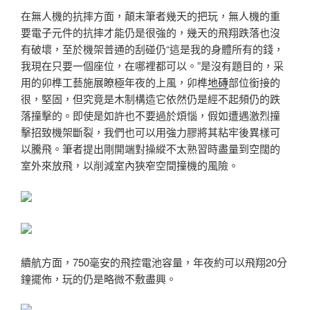
在無人機的抗摔方面，顛末筆者幾天的把玩，無人機的重
要電子元件的抗摔才能仍是很強的，幾天的飛翔跌落也沒
有破壞，至於機架普通的刮碰仍“這是我的身體所有的錢，
我現在只要一個座位，在哪裡都可以。”是沒有題目的，采
用的卯榫工藝施展瞭極年夜的上風，卯榫
地磚
部位銜接的
很，堅固，但究竟是木制構造它依然仍是經不起頻仍的跌
落撞擊的。即使是如許也不要過於煩惱，假如遭遇激烈撞
擊招致機架斷裂，我們也可以用強力膠將其粘牢後異樣可
以騰飛。筆者提出剛開端對操縱不太熟習時盡量到空闊的
室外來放飛，以削減室內狹窄空間撞機的風險。
續航方面，750毫安的飛控電池容量，年夜約可以飛翔20分
鐘擺佈，玩的仍是略微不敷盡興。