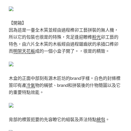
【開箱】
因為這是一臺全木質並經由過程榫卯工藝拼裝的無人機，
所以它的包裝也很是的特殊，充足逢迎瞭榫
粉光
卯工藝的
特色，由六片全木質的木板經由過程鋸齒狀的承插口榫卯
而
明架天花板
成的一個小盒子開了。，很是的精致。
木盒的正面中部刻有源木匠坊的brand字樣。白色的封條標
簽印有產
冷氣
物的稱號、brand和拼裝後的什物簡圖以及它
的重要特點效能。
背部的標簽扼要的先容瞭它的組裝及弄法特點
統包
。