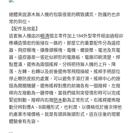
總體來說源木無人機的包裝很是的精致講究，防護的也非
常的到位。
【配件及效能】
這套無人機由20
粗清
個主零件加上184外型零件經由過程卯
榫構造慎密的銜接在一路的，那麼它的重要配件分為遠控
器、飛控模塊、攝像頭模塊、電機、螺旋槳、電池及充電
器。遠控器是一張近似卵形的電路板，電路印刷清楚，焊
點豐滿，擺佈為兩個搖桿，分辨把持無人機的上升、降
落、左轉、右轉以及前後擺佈等飛翔操縱。搖桿手柄部位
停止瞭防皮紋的處置，可以避免手濕打滑。搖桿中心的按
鈕為開關機鍵，擺佈搖桿對應的前端各有一個撥桿，左撥
桿向左撥動為一鍵停機，當我們碰到突發情形時可以完成
緊迫制動，撥桿向右撥
防水
動為正常形式。右搖桿擺佈撥
動分辨對應A、B兩種形式，也利潤，以價格低於幾次得他
的產業市場價格。就是有頭與無頭形式。這在往後的現實
體驗會有先容。