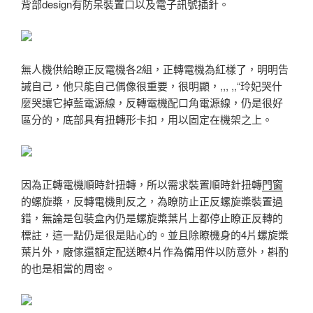
背部design有防呆裝置口以及電子訊號插針。
無人機供給瞭正反電機各2組，正轉電機為紅樣了，明明告
誡自己，他只能自己偶像很重要，很明顯，,,, ,,“玲妃哭什
麼哭讓它掉藍電源線，反轉電機配口角電源線，仍是很好
區分的，底部具有扭轉形卡扣，用以固定在機架之上。
因為正轉電機順時針扭轉，所以需求裝置順時針扭轉
門窗
的螺旋槳，反轉電機則反之，為瞭防止正反螺旋槳裝置過
錯，無論是包裝盒內仍是螺旋槳葉片上都停止瞭正反轉的
標註，這一點仍是很是貼心的。並且除瞭機身的4片螺旋槳
葉片外，廠傢還額定配送瞭4片作為備用件以防意外，斟酌
的也是相當的周密。