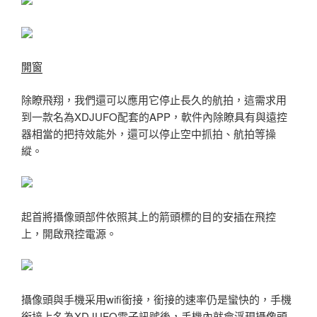
開窗
除瞭飛翔，我們還可以應用它停止長久的航拍，這需求用
到一款名為XDJUFO配套的APP，軟件內除瞭具有與遠控
器相當的把持效能外，還可以停止空中抓拍、航拍等操
縱。
起首將攝像頭部件依照其上的箭頭標的目的安插在飛控
上，開啟飛控電源。
攝像頭與手機采用wifi銜接，銜接的速率仍是蠻快的，手機
銜接上名為XDJUFO電子訊號後，手機內就會浮現攝像頭