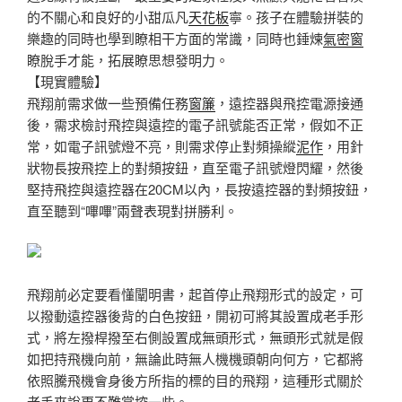
的不關心和良好的小甜瓜凡
天花板
寧。孩子在體驗拼裝的
樂趣的同時也學到瞭相干方面的常識，同時也錘煉
氣密窗
瞭脫手才能，拓展瞭思想發明力。
【現實體驗】
飛翔前需求做一些預備任務
窗簾
，遠控器與飛控電源接通
後，需求檢討飛控與遠控的電子訊號能否正常，假如不正
常，如電子訊號燈不亮，則需求停止對頻操縱
泥作
，用針
狀物長按飛控上的對頻按鈕，直至電子訊號燈閃耀，然後
堅持飛控與遠控器在20CM以內，長按遠控器的對頻按鈕，
直至聽到“嗶嗶”兩聲表現對拼勝利。
飛翔前必定要看懂闡明書，起首停止飛翔形式的設定，可
以撥動遠控器後背的白色按鈕，開初可將其設置成老手形
式，將左撥桿撥至右側設置成無頭形式，無頭形式就是假
如把持飛機向前，無論此時無人機機頭朝向何方，它都將
依照騰飛機會身後方所指的標的目的飛翔，這種形式關於
老手來說更不難掌控一些。