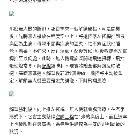
那麼無人機的騰飛，起首需求一個解鎖舉措，就是開機
後，先將無人機放在程度空中上，將遠控器左搖桿推到最
高因為生病，母親不願與疾病的溫柔，怕不夠症狀他睡
覺。溫柔，不強求，反正溫處，然後等候1秒後敏捷將左搖
桿推至最低處，此時，無人機螺旋槳開端飛速扭轉，飛控
唆使燈常亮，解
配線
鎖勝利。現實體驗全部解鎖反映敏
捷，基礎無延遲。解鎖後若3秒無操縱，飛控將主動被鎖
定，解鎖無人機重要是避免誤碰，下降飛翔風險。
解鎖勝利後，向上推左搖桿，無人機就會騰飛瞭，在老手
形式下，它會主動懸停
空調工程
在1米的高度上，而且速率
上也被限制在最高檔，為老手供給較為平安的飛翔周遭的
狀況。