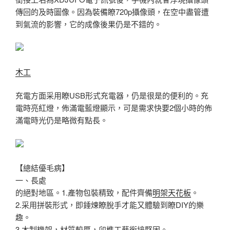
傳回的及時圖像。因為裝備瞭720p攝像頭，在空中盡管遭
到氣流的影響，它的成像後果仍是不錯的。
木工
充電方面采用瞭USB形式充電器，仍是很是的便利的。充
電時亮紅燈，佈滿電藍燈顯示，可是需求快要2個小時的佈
滿電時光仍是略微有點長。
【總結優毛病】
一、長處
的絕對地區。1.產物包裝精致，配件齊備
明架天花板
。
2.采用拼裝形式，即錘煉瞭脫手才能又體驗到瞭DIY的樂
趣。
3.木制機架，材質較厚，卯榫工藝銜接堅固。