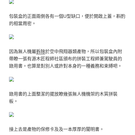
包裝盒的正面兩側各有一個U型缺口，便於開啟上蓋，斟酌
的相當周密。
因為無人機屬
拆除
於空中飛翔器類產物，所以包裝盒內附
帶瞭一張有源木匠程師社區頒布的拼裝工程師兼駕駛員的
錄用書。也算是對別人或許對本身的一種義務和束縛吧。
錄用書的上面整潔的擺放瞭幾張無人機機架的木質拼裝
板。
接上去是產物的保修卡及及一本厚厚的闡明書。