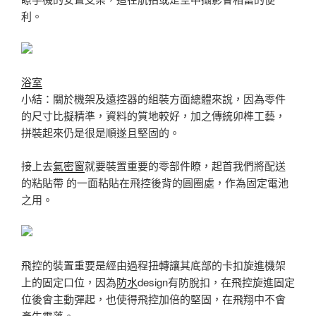
利。
浴室
小結：關於機架及遠控器的組裝方面總體來說，因為零件
的尺寸比擬精準，資料的質地較好，加之傳統卯榫工藝，
拼裝起來仍是很是順遂且堅固的。
接上去
氣密窗
就要裝置重要的零部件瞭，起首我們將配送
的粘貼帶 的一面粘貼在飛控後背的圓圈處，作為固定電池
之用。
飛控的裝置重要是經由過程扭轉讓其底部的卡扣旋進機架
上的固定口位，因為
防水
design有防脫扣，在飛控旋進固定
位後會主動彈起，也使得飛控加倍的堅固，在飛翔中不會
產生零落。