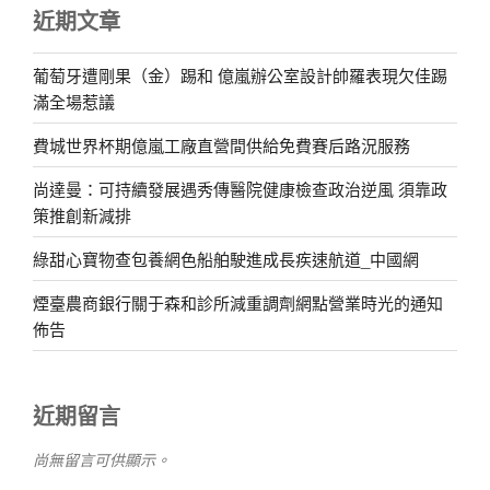
近期文章
葡萄牙遭剛果（金）踢和 億嵐辦公室設計帥羅表現欠佳踢
滿全場惹議
費城世界杯期億嵐工廠直營間供給免費賽后路況服務
尚達曼：可持續發展遇秀傳醫院健康檢查政治逆風 須靠政
策推創新減排
綠甜心寶物查包養網色船舶駛進成長疾速航道_中國網
煙臺農商銀行關于森和診所減重調劑網點營業時光的通知
佈告
近期留言
尚無留言可供顯示。