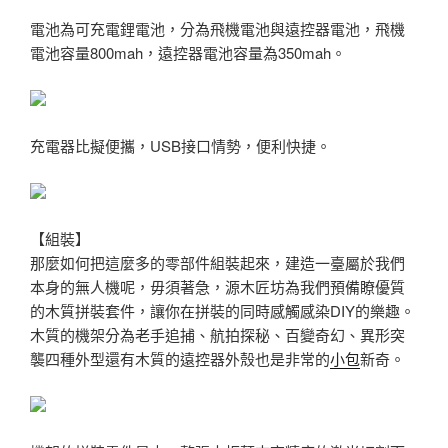
電池為可充電鋰電池，分為飛機電池與遠控器電池，飛機
電池容量800mah，遠控器電池容量為350mah。
充電器比擬便攜，USB接口情勢，便利快捷。
【組裝】
那麼如何把這麼多的零部件組裝起來，建造一臺屬於我們
本身的無人機呢，毋須著急，源木匠坊為我們預備瞭優質
的木質拼裝套件，讓你在拼裝的同時感觸感染DIY的樂趣。
木質的機架分為老手追捕、航拍探秘、百變奇幻、異形突
襲四種外型還有木質的遠控器外殼也是非常的
小包
新奇。