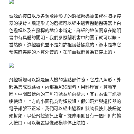
電源的接口以及各類飛翔形式的選擇撥碼被集成在瞭遠控
器的後背。飛翔形式的選擇可以經由過程撥動撥碼器上白
色撥桿以及右撥桿的地位來斷定，詳細的地位關系在闡明
書中有具體的闡明。我們參照闡明書中的圖示就可以瞭。
當然瞭，遠控器也並不是如許袒露著操縱的，源木是為它
預備瞭美麗的木質外套的，在前面我們會為它穿上的。
飛控模塊可以說是無人機的焦點部件瞭，它成八角形，外
部為集成電路板，內部為ABS塑料，用料厚實，質地牢
固。中間凹槽內的三角符號為前向標志，其右為電子訊號
唆使燈，上方的小圓孔為對頻按鈕，假如飛控與遠控器的
電子訊號不正常，我們可以經由過程針狀物長按此按鈕從
頭對頻，以使飛控通訊正常。擺佈兩側各有一個四針的擴
大接口，可以裝置攝像頭模塊停止航拍。