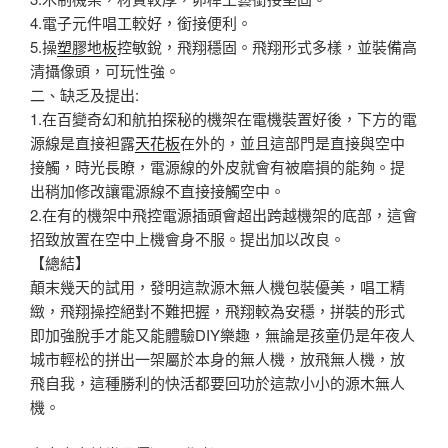
4.電子元件唱工較好，銜接便利。
5.操
塑膠地板
控敏銳，飛翔穩固。飛翔形式多樣，並裝備高
清攝像頭，可玩性強。
二、缺乏及提出:
1.在百變奇幻和航拍探秘的機架在電機裝置好後，下方的電
源線是直接袒露
天花板
在外的，並且這部門是直接與空中
接觸，時光長瞭，電源線的外皮就會有被磨損的能夠。提
出稍加修改讓電源線不直接接觸空中。
2.在有的機架中飛控電源插頭會超出跨越機架的底部，這會
招致放置在空中上機會身不服。提出加以改良。
【總結】
顛末幾天的試用，發明這款源木無人機包裝優美，唱工精
緻，飛翔操控絕對不難把握，飛翔較為安穩，拼裝的形式
即加強脫手才能又能體驗DIY樂趣，無論是孩童仍是年夜人
城市輕松的拼出一架屬於本身的無人機，放飛無人機，放
飛自我，這種勝利的快活都要回功於這款小小的源木無人
機。