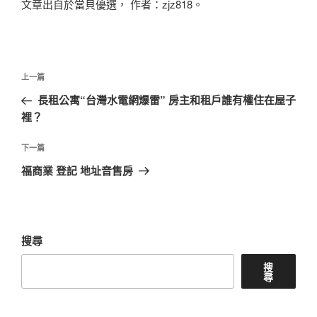
文章出自於當貝優選， 作者：zjz818。
文
上
上一篇
章
一
長租公寓“台灣水電網爆雷” 房主和租戶誰有權住在屋子
導
篇
裡？
覽
文
章
下
下一篇
一
福商業 登記 地址音售房
篇
文
章
搜尋
搜
尋