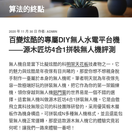
跳
算法的終點
至
主
要
內
發
2020 年 11 月 30 日
作者:
ADMIN
佈
百變炫酷的專屬DIY無人水電平台機
容
於
——源木匠坊4合1拼裝無人機評測
無人機自是當下比擬炫酷的科
明架天花板
技產物之一，它
的魅力與炫酷是年夜傢有目共睹的，那麼你想不想親身脫
手制作一臺屬於本身的無人機呢，筆者明天就為年夜傢先
容一款極端好玩的拼裝無人機，把它作為你的第一架鍛練
機，領你穿越到無人機
鋁門窗
的世界易是一個不錯的選
擇。這套無人機叫做源木匠坊4合1拼裝無人機。它是由傲
飛立異科技無限公司的科技團隊研發的，采用優質椴木層
板作為機身構造，可拼裝成N多種無人機格式，並且還能包
管無人機正常運轉，那麼這款源木無人機它的體驗究竟若
何呢！讓我們一路來體驗一番吧！