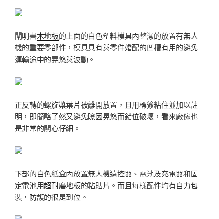
闡明書
木地板
的上面的白色塑料模具內整潔的放置有無人
機的重要零部件，模具具有與零件婚配的凹槽有用的避免
運輸途中的晃悠與波動。
正反轉的螺旋槳葉片被離開放置，且用標簽粘住並加以註
明，即簡略了然又避免瞭因晃悠而錯位破壞，看來廠傢也
是非常的關心仔細。
下部的白色紙盒內放置無人機遠控器、電池及充電器和固
定電池用
超耐磨地板
的粘貼片。而且每樣配件均有自力包
裝，防護的很是到位。