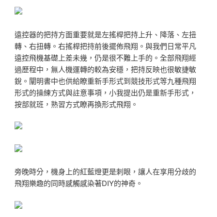
遠控器的把持方面重要就是左搖桿把持上升、降落、左扭
轉、右扭轉。右搖桿把持前後擺佈飛翔。與我們日常平凡
遠控飛機基礎上差未幾，仍是很不難上手的。全部飛翔經
過歷程中，無人機運轉的較為安穩，把持反映也很敏捷敏
銳。闡明書中也供給瞭重新手形式到競技形式等九種飛翔
形式的操練方式與註意事項，小我提出仍是重新手形式，
按部就班，熟習方式瞭再換形式飛翔。
旁晚時分，機身上的紅藍燈更是刺眼，讓人在享用分歧的
飛翔樂趣的同時感觸感染著DIY的神奇。