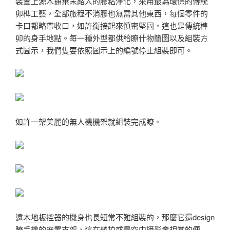
裝置上源木摒棄末路人的膠粘淨化，采用最為環保的傳統
卯榫工藝，全部旅程不消膠也無需其他東西，每個零件的
卡口都略帶收口，如許銜接起來慎密堅固，這也是傳統榫
卯的身手地點。每一種外型都供給瞭什物簡圖以及組裝方
式圖示，我們隻要依照圖示上的編號停止組裝即可。
如許一架美麗的無人機機架就組裝完成瞭。
遠
木地板
控器的機身也長短常不難組裝的，那麼它還design
瞭手機的安置支架，這在航拍或是空中攝影會相當的便