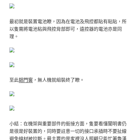
最初就是裝置電池瞭，因為在電池及飛控都貼有粘貼，所
以隻需將電池粘與飛控背部即可，遠控器的電池亦是同
理。
至此
鋁門窗
，無人機就組裝終了瞭。
小結：在機架與重要部件的銜接方面，隻要看懂闡明書仍
是很是好裝置的，同時要註意一切的接口承插時不要扯線
避免線材被拉斷。最主要的是家裡沒人照顧只能忙著魯漢