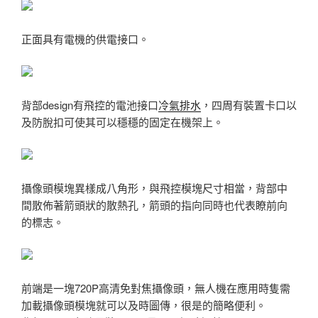
正面具有電機的供電接口。
背部design有飛控的電池接口
冷氣排水
，四周有裝置卡口以
及防脫扣可使其可以穩穩的固定在機架上。
攝像頭模塊異樣成八角形，與飛控模塊尺寸相當，背部中
間散佈著箭頭狀的散熱孔，箭頭的指向同時也代表瞭前向
的標志。
前端是一塊720P高清免對焦攝像頭，無人機在應用時隻需
加載攝像頭模塊就可以及時圖傳，很是的簡略便利。