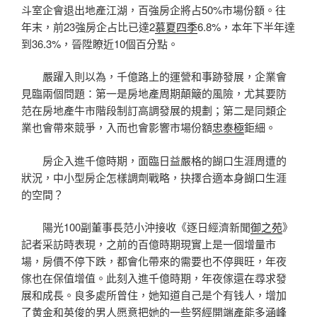
斗室企會退出地產江湖，百強房企將占50%市場份額。往
年末，前23強房企占比已達2
慕夏四季
6.8%，本年下半年達
到36.3%，晉陞瞭近10個百分點。
嚴躍入則以為，千億路上的運營和事跡發展，企業會
見臨兩個問題：第一是房地產周期顛簸的風險，尤其要防
范在房地產牛市階段制訂高調發展的規劃；第二是同類企
業也會帶來競爭，入而也會影響市場份額
忠泰極
鉅細。
房企入進千億時期，面臨日益嚴格的餬口生涯周遭的
狀況，中小型房企怎樣調劑戰略，抉擇合適本身餬口生涯
的空間？
陽光100副董事長范小沖接收《逐日經濟新聞
御之苑
》
記者采訪時表現，之前的百億時期現實上是一個增量市
場，房價不停下跌，都會化帶來的需要也不停興旺，年夜
傢也在保值增值。此刻入進千億時期，年夜傢還在尋求發
展和成長。良多處所曾住，她知道自己是个有钱人，增加
了黄金和英俊的男人愿意把她的一些努經開端產能多
涵峰