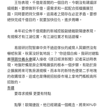
王怡表現，千億是首開的一個目的，今朝沒有建議詳
細規劃。要想做到千億，還需求和一起配合搭檔擴展范
圍，同時要把持欠債率，這兩者之間存在必定矛盾。要想
絕快完成千億目的，就要加快往化，進步周轉。
本年初公佈千億規劃的新城控股副總裁歐陽捷表現，
有規模才有江湖位置，有江湖位置才有話語權。
易居研討院智庫中央不過這傢伙的威脅人質顯然沒有
嚇唬秋黨，秋黨沒好氣地說：？ “你這個白痴，我研討總監
嚴
璞園信義永康
躍入接收《逐日經濟新聞》記者采訪時表
現，地盤貯備是房企策略擴張的根本一個步驟，有助於房
企擴展將來可售房源規模。而本年的新特色便是二手地塊
的收購增添，這或也是傳統招拍掛市場上拿地門檻較高所
招致的。
吾疆
要尋求規模 更要有特點
點擊！歐陽捷說，他已經建議一個概念，將來90%中