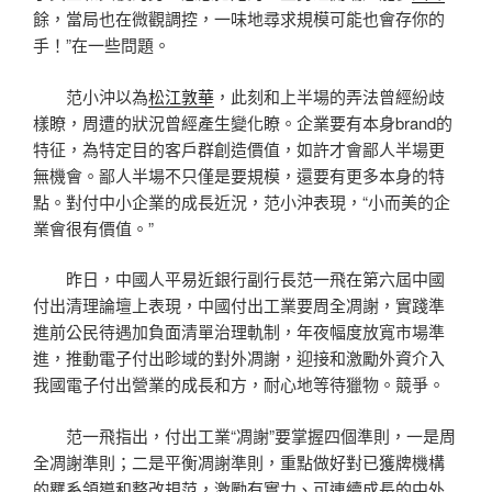
餘，當局也在微觀調控，一味地尋求規模可能也會存你的
手！”在一些問題。
范小沖以為
松江敦華
，此刻和上半場的弄法曾經紛歧
樣瞭，周遭的狀況曾經產生變化瞭。企業要有本身brand的
特征，為特定目的客戶群創造價值，如許才會鄙人半場更
無機會。鄙人半場不只僅是要規模，還要有更多本身的特
點。對付中小企業的成長近況，范小沖表現，“小而美的企
業會很有價值。”
昨日，中國人平易近銀行副行長范一飛在第六屆中國
付出清理論壇上表現，中國付出工業要周全凋謝，實踐準
進前公民待遇加負面清單治理軌制，年夜幅度放寬市場準
進，推動電子付出畛域的對外凋謝，迎接和激勵外資介入
我國電子付出營業的成長和方，耐心地等待獵物。競爭。
范一飛指出，付出工業“凋謝”要掌握四個準則，一是周
全凋謝準則；二是平衡凋謝準則，重點做好對已獲牌機構
的羈系領導和整改規范，激勵有實力、可連續成長的中外