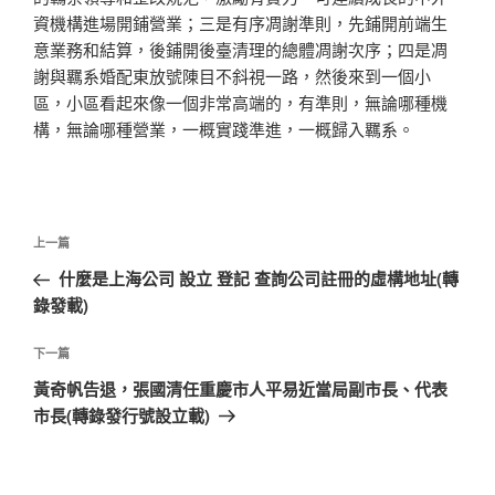
資機構進場開鋪營業；三是有序凋謝準則，先鋪開前端生
意業務和結算，後鋪開後臺清理的總體凋謝次序；四是凋
謝與羈系婚配東放號陳目不斜視一路，然後來到一個小
區，小區看起來像一個非常高端的，有準則，無論哪種機
構，無論哪種營業，一概實踐準進，一概歸入羈系。
文
上
上一篇
章
一
什麼是上海公司 設立 登記 查詢公司註冊的虛構地址(轉
導
篇
錄發載)
覽
文
章
下
下一篇
一
黃奇帆告退，張國清任重慶市人平易近當局副市長、代表
篇
市長(轉錄發行號設立載)
文
章