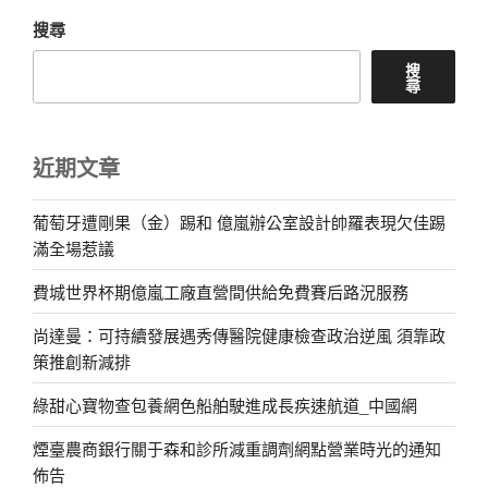
搜尋
搜
尋
近期文章
葡萄牙遭剛果（金）踢和 億嵐辦公室設計帥羅表現欠佳踢
滿全場惹議
費城世界杯期億嵐工廠直營間供給免費賽后路況服務
尚達曼：可持續發展遇秀傳醫院健康檢查政治逆風 須靠政
策推創新減排
綠甜心寶物查包養網色船舶駛進成長疾速航道_中國網
煙臺農商銀行關于森和診所減重調劑網點營業時光的通知
佈告