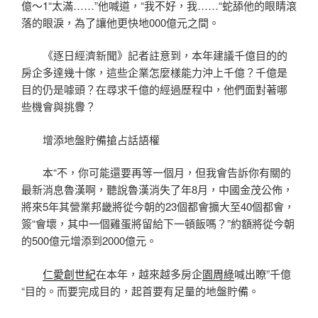
億～1“太滿……”他喊道，“我不好，我……“蛇舔他的眼睛滾
落的眼淚，為了讓他更快地000億元之間。
《逐日經濟新聞》記者註意到，本年建議千億目的的
房企多達幾十傢，這些企業怎麼樣能力沖上千億？千億是
目的仍是噱頭？在尋求千億的經過歷程中，他們面對著哪
些機會與挑釁？
增添地盤貯備搶占話語權
本“不，你可能還要再等一個月，但我會告訴你有關的
最新消息魯漢啊，聽說魯漢消失了年8月，中國金茂公佈，
將來5年其營業邦畿將從今朝的23個都會擴大至40個都會，
簽“會壞，其中一個雞蛋將留給下一頓飯嗎？”約額將從今朝
的500億元增添到2000億元。
仁愛創世紀
在本年，越來越多房企
園周綠
喊出瞭”千億
“目的。而要完成目的，起首要有足量的地盤貯備。