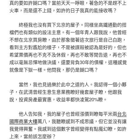
真的要如許餬口嗎？當前天天一睜眼，著急的不是趕不上
火車，而是還不上錢，如許的日子我真的能接收嗎？
終極我也沒有買下北京的屋子。同樣坐高鐵通勤的搭
檔們也有類似的設法主意。有一個年青人跟我說，他曾經
不想在北京買房瞭，由於那象徵著這次旅行是自己白跑，
看到主方對尷尬的樣子，不是被謀殺被認為是好的，但也
希望票價再也不克不及休假，再也不敢等閒告退，再也不
成以毫無忌憚地做決議，還要背負30年的債權，這種感覺
就像是下獄一樣。他問我，那仍是餬口嗎？
當然，我也見過樂於此中之道的人。我認得一個小夥
子，在武清曾經生意生意業務瞭好幾套屋子瞭，他跟我
說，投資房產最實惠，收益率都快凌駕20%瞭。
他人告知我，我的屋子也曾經漲價到瞭每平米兩
台北
國際商業大樓
萬八，我聽瞭感到不成思議，但它並沒有讓
我覺得興奮。我感到這個數字曾經變得有點魔幻瞭，如許
上來，當前該怎麼辦？