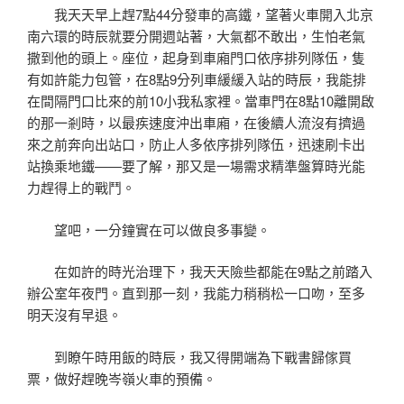
我天天早上趕7點44分發車的高鐵，望著火車開入北京
南六環的時辰就要分開週站著，大氣都不敢出，生怕老氣
撒到他的頭上。座位，起身到車廂門口依序排列隊伍，隻
有如許能力包管，在8點9分列車緩緩入站的時辰，我能排
在間隔門口比來的前10小我私家裡。當車門在8點10離開啟
的那一剎時，以最疾速度沖出車廂，在後續人流沒有擠過
來之前奔向出站口，防止人多依序排列隊伍，迅速刷卡出
站換乘地鐵——要了解，那又是一場需求精準盤算時光能
力趕得上的戰鬥。
望吧，一分鐘實在可以做良多事變。
在如許的時光治理下，我天天險些都能在9點之前踏入
辦公室年夜門。直到那一刻，我能力稍稍松一口吻，至多
明天沒有早退。
到瞭午時用飯的時辰，我又得開端為下戰書歸傢買
票，做好趕晚岑嶺火車的預備。