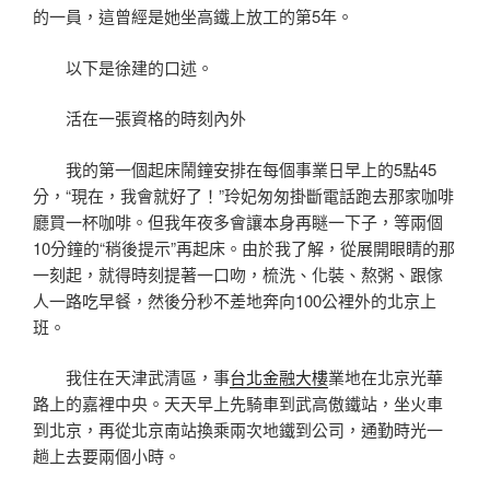
的一員，這曾經是她坐高鐵上放工的第5年。
以下是徐建的口述。
活在一張資格的時刻內外
我的第一個起床鬧鐘安排在每個事業日早上的5點45
分，“現在，我會就好了！”玲妃匆匆掛斷電話跑去那家咖啡
廳買一杯咖啡。但我年夜多會讓本身再瞇一下子，等兩個
10分鐘的“稍後提示”再起床。由於我了解，從展開眼睛的那
一刻起，就得時刻提著一口吻，梳洗、化裝、熬粥、跟傢
人一路吃早餐，然後分秒不差地奔向100公裡外的北京上
班。
我住在天津武清區，事
台北金融大樓
業地在北京光華
路上的嘉裡中央。天天早上先騎車到武高傲鐵站，坐火車
到北京，再從北京南站換乘兩次地鐵到公司，通勤時光一
趟上去要兩個小時。