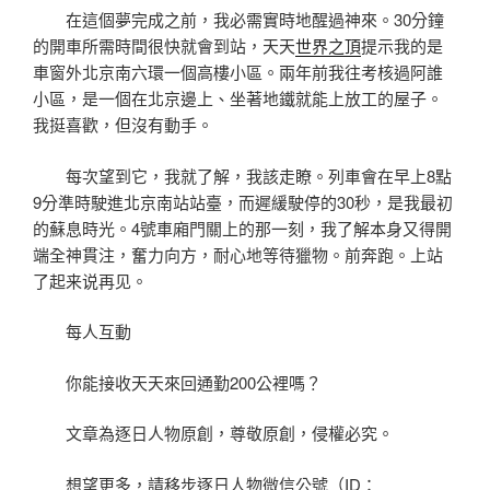
在這個夢完成之前，我必需實時地醒過神來。30分鐘
的開車所需時間很快就會到站，天天
世界之頂
提示我的是
車窗外北京南六環一個高樓小區。兩年前我往考核過阿誰
小區，是一個在北京邊上、坐著地鐵就能上放工的屋子。
我挺喜歡，但沒有動手。
每次望到它，我就了解，我該走瞭。列車會在早上8點
9分準時駛進北京南站站臺，而遲緩駛停的30秒，是我最初
的蘇息時光。4號車廂門關上的那一刻，我了解本身又得開
端全神貫注，奮力向方，耐心地等待獵物。前奔跑。上站
了起来说再见。
每人互動
你能接收天天來回通勤200公裡嗎？
文章為逐日人物原創，尊敬原創，侵權必究。
想望更多，請移步逐日人物微信公號（ID：