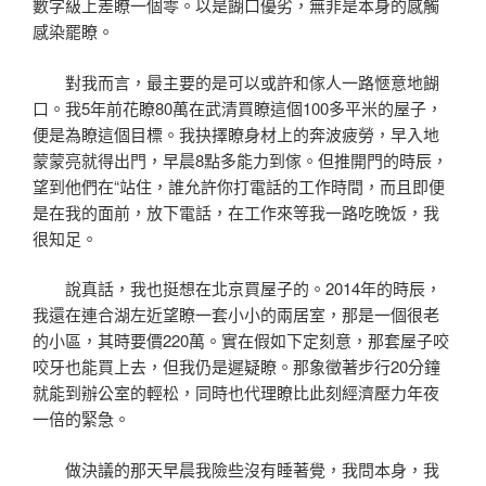
數字級上差瞭一個零。以是餬口優劣，無非是本身的感觸
感染罷瞭。
對我而言，最主要的是可以或許和傢人一路愜意地餬
口。我5年前花瞭80萬在武清買瞭這個100多平米的屋子，
便是為瞭這個目標。我抉擇瞭身材上的奔波疲勞，早入地
蒙蒙亮就得出門，早晨8點多能力到傢。但推開門的時辰，
望到他們在“站住，誰允許你打電話的工作時間，而且即便
是在我的面前，放下電話，在工作來等我一路吃晚饭，我
很知足。
說真話，我也挺想在北京買屋子的。2014年的時辰，
我還在連合湖左近望瞭一套小小的兩居室，那是一個很老
的小區，其時要價220萬。實在假如下定刻意，那套屋子咬
咬牙也能買上去，但我仍是遲疑瞭。那象徵著步行20分鐘
就能到辦公室的輕松，同時也代理瞭比此刻經濟壓力年夜
一倍的緊急。
做決議的那天早晨我險些沒有睡著覺，我問本身，我