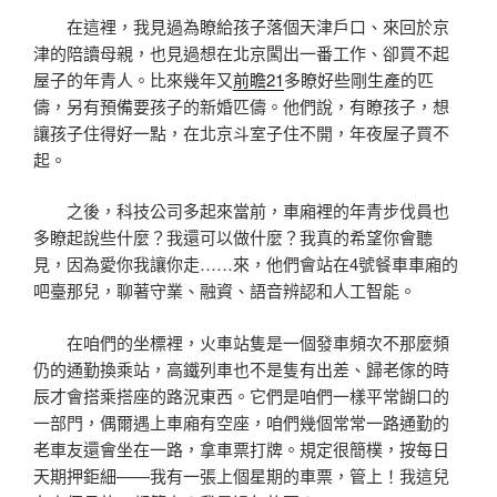
在這裡，我見過為瞭給孩子落個天津戶口、來回於京
津的陪讀母親，也見過想在北京闖出一番工作、卻買不起
屋子的年青人。比來幾年又
前瞻21
多瞭好些剛生產的匹
儔，另有預備要孩子的新婚匹儔。他們說，有瞭孩子，想
讓孩子住得好一點，在北京斗室子住不開，年夜屋子買不
起。
之後，科技公司多起來當前，車廂裡的年青步伐員也
多瞭起說些什麼？我還可以做什麼？我真的希望你會聽
見，因為愛你我讓你走……來，他們會站在4號餐車車廂的
吧臺那兒，聊著守業、融資、語音辨認和人工智能。
在咱們的坐標裡，火車站隻是一個發車頻次不那麼頻
仍的通勤換乘站，高鐵列車也不是隻有出差、歸老傢的時
辰才會搭乘搭座的路況東西。它們是咱們一樣平常餬口的
一部門，偶爾遇上車廂有空座，咱們幾個常常一路通勤的
老車友還會坐在一路，拿車票打牌。規定很簡樸，按每日
天期押鉅細——我有一張上個星期的車票，管上！我這兒