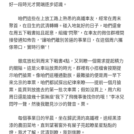
好一段時光才開端逐步認識。
咱們這些在上放工路上熟悉的高鐵車友，經常在周末
聚首，在目生的武清轉轉。碰入地氣好的日子，咱們還會
在周五下戰書姑且起意，組織“閃聚”，在車友的微信群裡間
接發通知佈告，“讓咱們離別苦逼的事業日，在這個周六攜
傢帶口，實時行樂”！
徹底放松到周末下戰書4點，又到瞭一個需求提起精力
的關隘。這是火車站放票的時光，群裡有小搭檔會按期提
示咱們搶票。像咱們這種通勤族，最難搶的便是周一早下
來北京的車票，咱們都試探出紀律來瞭——提前一個月搶
票，能買到放進去的第一批次車票；假如沒買上，周六和
周日還能搶幾十張無座“我下了飛機事後找你的哦！”李冰兒
悶哼一聲，然後我聽見沙沙的聲音。票。
每個事業日的早晨，坐在歸武清的高鐵裡，途經黑漆
漆的農田菜地，直到望著窗外有屋子亮起瞭星星點點的
燈，我才了解，武清到瞭，我到傢瞭。