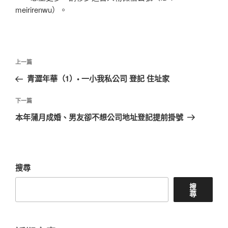
meirirenwu）。
文
上
上一篇
章
一
青澀年華（1）• 一小我私公司 登記 住址家
導
篇
覽
文
下
下一篇
章
一
本年蒲月成婚、男友卻不想公司地址登記提前掛號
篇
文
章
搜尋
搜
尋