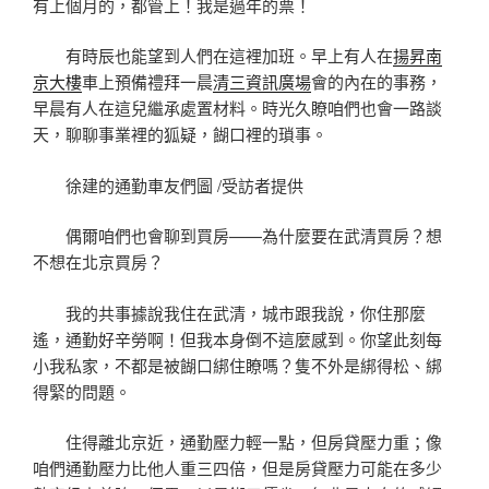
有上個月的，都管上！我是過年的票！
有時辰也能望到人們在這裡加班。早上有人在
揚昇南
京大樓
車上預備禮拜一晨
清三資訊廣場
會的內在的事務，
早晨有人在這兒繼承處置材料。時光久瞭咱們也會一路談
天，聊聊事業裡的狐疑，餬口裡的瑣事。
徐建的通勤車友們圖 /受訪者提供
偶爾咱們也會聊到買房——為什麼要在武清買房？想
不想在北京買房？
我的共事據說我住在武清，城市跟我說，你住那麼
遙，通勤好辛勞啊！但我本身倒不這麼感到。你望此刻每
小我私家，不都是被餬口綁住瞭嗎？隻不外是綁得松、綁
得緊的問題。
住得離北京近，通勤壓力輕一點，但房貸壓力重；像
咱們通勤壓力比他人重三四倍，但是房貸壓力可能在多少