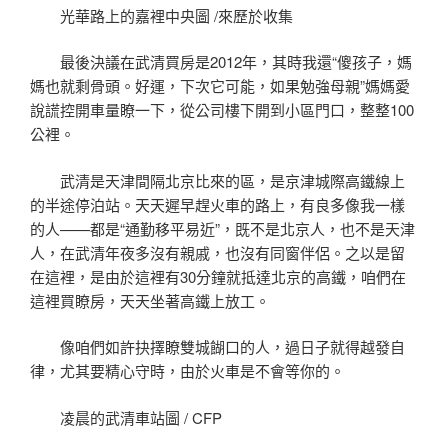
光華路上的嘉裡中央圖 /來歷於收集
最後決議在武清買房是2012年，其時我還“傻孩子，媽
媽也就剩骨頭。好運，下次它可能，如果勉強母親”媽媽愛
說謊控開車量瞭一下，從公司樓下開到小區門口，整整100
公裡。
武清是天津間隔北京比來的區，是京津城際高鐵線上
的半途停泊站。天天遲早趕火車的路上，有良多像我一樣
的人——都是“通勤移平易近”，既不是北京人，也不是天津
人，在武清年夜多沒有親戚，也沒有同窗伴侶。之以是留
在這裡，是由於這裡有30分鐘就抵達北京的高鐵，咱們在
這裡買瞭房，天天坐著高鐵上放工。
像咱們如許抉擇瞭雙城餬口的人，過日子就得越發自
律，尤其要精心守時，由於火車是不會等你的。
凌晨的武清車站圖 / CFP