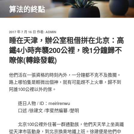
跳
算法的終點
至
主
要
內
發
2017 年 7 月 16 日
作者:
ADMIN
佈
睡在天津，辦公室租借拼在北京：高
容
於
鐵4小時奔襲200公裡，晚1分鐘歸不
瞭傢(轉錄發載)
他們活在一張資格的時刻內外，一分鐘都不克不及擔擱。
路上哪怕隻是輕微出個神，就有可能趕不上火車，歸不到
阿誰100公裡以外的傢。
逐日人物 / ID：meirirenwu
口述 /徐建文 /李斐然編纂 /楚明
北京100公裡外住著一群通勤族，他們天天早上坐高鐵
從天津市區動身，到北京換乘地鐵上班。徐建便是他們中