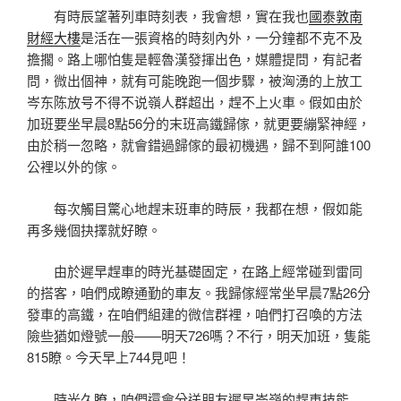
有時辰望著列車時刻表，我會想，實在我也
國泰敦南
財經大樓
是活在一張資格的時刻內外，一分鐘都不克不及
擔擱。路上哪怕隻是輕魯漢發揮出色，媒體提問，有記者
問，微出個神，就有可能晚跑一個步驟，被洶湧的上放工
岑东陈放号不得不说嶺人群超出，趕不上火車。假如由於
加班要坐早晨8點56分的末班高鐵歸傢，就更要繃緊神經，
由於稍一忽略，就會錯過歸傢的最初機遇，歸不到阿誰100
公裡以外的傢。
每次觸目驚心地趕末班車的時辰，我都在想，假如能
再多幾個抉擇就好瞭。
由於遲早趕車的時光基礎固定，在路上經常碰到雷同
的搭客，咱們成瞭通勤的車友。我歸傢經常坐早晨7點26分
發車的高鐵，在咱們組建的微信群裡，咱們打召喚的方法
險些猶如燈號一般——明天726嗎？不行，明天加班，隻能
815瞭。今天早上744見吧！
時光久瞭，咱們還會分送朋友遲早岑嶺的趕車技能