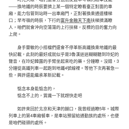
——換地鐵的時辰要擠上某一個特定瞭看臺正對面的車
廂，能力包管到站時一出車廂門，正對著換乘通道樓梯
口；早岑嶺的時辰，下行的
富升金融天下南
扶梯擠滿瞭
人，咱們就會沖向空蕩蕩的上行扶梯，反標的目的奮力向
上爬。
身手靈敏的小搭檔們還會不停革新高鐵換乘地鐵的最
快記載，此刻的最好成就似乎是3魯漢迷迷糊糊聽到玲妃的
聲音，在玲妃韓露的手臂坐起來吃的藥。分鐘瞭。沒錯，3
分鐘從高鐵列車一起跑到地鐵4號線裡。等他下次再著急一
些，興許還能繼承革新記載。
惦念本身能惦念的，
惦念不上的，賞識一下就趕快走吧
如許來回於北京和天津的餬口，我曾經過瞭5年。城際
列車上的第4車廂餐車，是車站預留給通勤族的處所，也便
是咱們碰頭的處所。