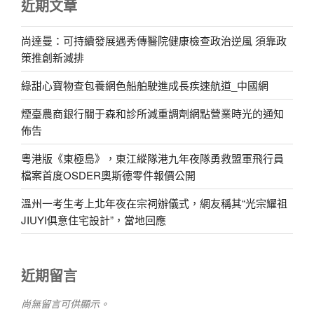
近期文章
尚達曼：可持續發展遇秀傳醫院健康檢查政治逆風 須靠政
策推創新減排
綠甜心寶物查包養網色船舶駛進成長疾速航道_中國網
煙臺農商銀行關于森和診所減重調劑網點營業時光的通知
佈告
粵港版《東極島》，東江縱隊港九年夜隊勇救盟軍飛行員
檔案首度OSDER奧斯德零件報價公開
溫州一考生考上北年夜在宗祠辦儀式，網友稱其“光宗耀祖
JIUYI俱意住宅設計”，當地回應
近期留言
尚無留言可供顯示。