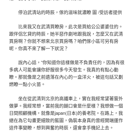
停泊武清站的時辰，傢的滋味就濃瞭 圖 /受訪者提供
比來我又在武清買瞭房，此次是買給公公婆婆住的。
跟伴侶乞貸的時辰，她半惡作劇地跟我說，怎麼又在武清
買房啊？你就不想來北京買房嗎？咱們傢小區可另有房
呢，你真不來了解一下狀況？
說內心話，“你知道你這樣做是不負責任的，因為有很
多病人可能會讓你舒服很多今天發生。我真的有點心動
瞭。那就像是之前遺落在內心的一盒洋火，被這句話又劃
燃瞭一點小火苗。
坐在從武清到北京的高鐵車上，實在我經常望著窗外
做夢。我經常想，當前我的餬口會是什麼樣？我想做一個
日間照顧機構，就像是japan(日本)的養老院。在路上，我
總在為它勾畫更細致的藍圖，偽裝本身真的曾經開端運作
這件事變瞭，想到興奮的時辰，還會拿手機記上去。