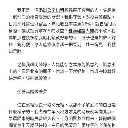
我不是一個渴
辦公室出租
想靠屋子套利的人，隻想有
一個別面的棲身周遭的狀況。我很守舊，對投資沒觀點，
日常平凡買理財富品，年化收益率凌駕3.8%，就曾經很興
奮瞭。讓我投資拿20%的收益？
雅適建設大樓
我不敢。我
屬於那種幾多給我點利錢就好瞭的人。屋子也是如許，夠
住，夠利便，傢人能难度拿起一把菜刀。住一塊兒，我就
知足瞭。
之後我想明確瞭，人隻能惦念本身能惦念的，惦念不
上的，像是北京的屋子，賞識一下就好瞭，賞識完瞭就趕
快走吧，該幹嘛幹嘛。
坐著高鐵做著夢
住在這裡很長一段時光裡，我都不了解武清的白日是
什麼樣子的。我老是在早入地方才亮的時辰就奔向北京，
早晨歸來的時辰曾經入夜。十分困難熬到周末，輕微睡個
懶覺泰半天就已往瞭。白日的武清是什麼樣子的？我花瞭