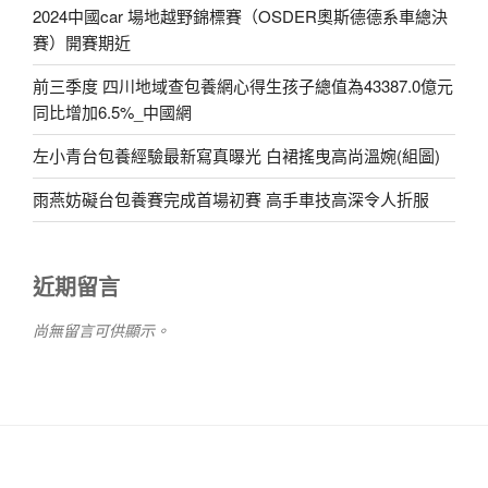
2024中國car 場地越野錦標賽（OSDER奧斯德德系車總決
賽）開賽期近
前三季度 四川地域查包養網心得生孩子總值為43387.0億元
同比增加6.5%_中國網
左小青台包養經驗最新寫真曝光 白裙搖曳高尚溫婉(組圖)
雨燕妨礙台包養賽完成首場初賽 高手車技高深令人折服
近期留言
尚無留言可供顯示。