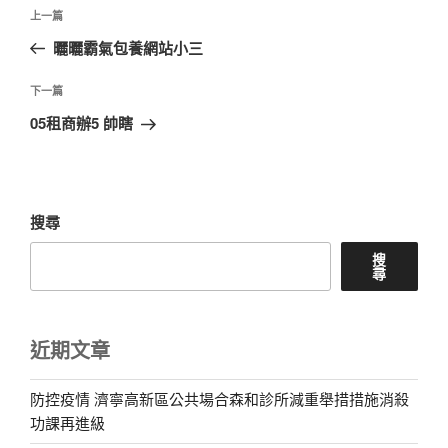
文
上
上一篇
章
一
曬曬霸氣包養網站小三
導
篇
覽
文
下
下一篇
章
一
05租商辦5 帥瞎
篇
文
章
搜尋
搜
尋
近期文章
防控疫情 濟寧高新區公共場合森和診所減重舉措措施消殺
功課再進級