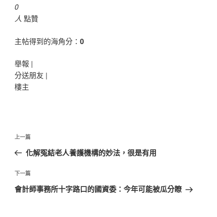
0
人
點贊
主帖得到的海角分：
0
舉報 |
分送朋友 |
樓主
文
上
上一篇
章
一
化解冤結老人養護機構的妙法，很是有用
導
篇
覽
文
下
下一篇
章
一
會計師事務所十字路口的國資委：今年可能被瓜分瞭
篇
文