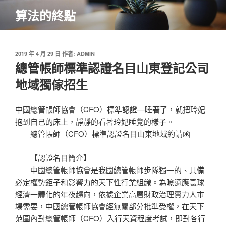
跳
算法的終點
至
主
要
內
發
2019 年 4 月 29 日
作者:
ADMIN
佈
總管帳師標準認證名目山東登記公司
容
於
地域獨傢招生
中國總管帳師協會（CFO）標準認證—睡著了，就把玲妃
抱到自己的床上，靜靜的看著玲妃睡覺的樣子。
總管帳師（CFO）標準認證名目山東地域約請函
【認證名目簡介】
中國總管帳師協會是我國總管帳師步隊獨一的、具備
必定權勢鉅子和影響力的天下性行業組織。為瞭適應寰球
經濟一體化的年夜趨向，依據企業高層財政治理賣力人市
場需要，中國總管帳師協會經無關部分批準受權，在天下
范圍內對總管帳師（CFO）入行天資程度考試，即對各行