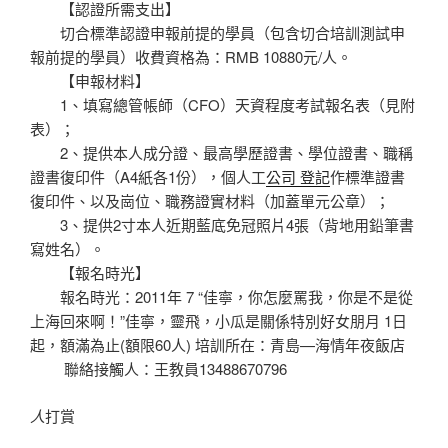
【認證所需支出】
切合標準認證申報前提的學員（包含切合培訓測試申
報前提的學員）收費資格為：RMB 10880元/人。
【申報材料】
1、填寫總管帳師（CFO）天資程度考試報名表（見附
表）；
2、提供本人成分證、最高學歷證書、學位證書、職稱
證書復印件（A4紙各1份），個人工
公司 登記
作標準證書
復印件、以及崗位、職務證實材料（加蓋單元公章）；
3、提供2寸本人近期藍底免冠照片4張（背地用鉛筆書
寫姓名）。
【報名時光】
報名時光：2011年 7 “佳寧，你怎麼罵我，你是不是從
上海回來啊！”佳寧，靈飛，小瓜是關係特別好女朋月 1日
起，額滿為止(額限60人) 培訓所在：青島—海情年夜飯店
聯絡接觸人：王教員13488670796
人
打賞