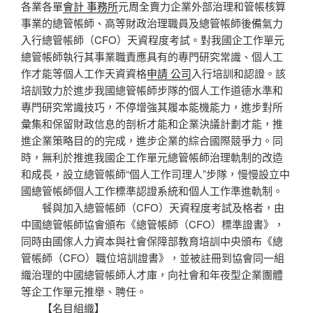
各業各單
會計 事務所
元周全賣力企業外部治理和管帳核算
事業的總管帳師、高等財政治理職員及總管帳師後備氣力
入行總管帳師（CFO）天資程度考試。對我國企工作單元
總管帳師執行其事業職責應具有的專門研究常識、個人工
作才能等個人工作天資資格
申請 公司
入行培訓和認證。該
培訓致力於進步我國總管帳師步隊的個人工作道德水準和
專門研究常識技巧，不停增強其履本能機能力，進步對所
彙集和保留財政信息的剖析才能和企業決議計劃才能，推
進企業策略目的的完成，進步企業的綜合國際競爭力。同
時，無利於推進我國企工作單元總管帳師治理軌制的改造
和成長，設立總管帳師“個人工作司理人”步隊，慢慢設立中
國總管帳師個人工作標準認證系統和個人工作準進軌制。
餐與加入總管帳師（CFO）天資程度考試及格者，由
中國總管帳師協會頒布《總管帳師（CFO）標準證書》，
同時由國傢人力資本與社會保障部教育培訓中央頒布《總
管帳師（CFO）職位培訓證書》，並被註冊到協會同一組
織治理的中國總管帳師人才庫，向社會和年夜型企業團體
等企工作單元推舉、聘任。
【名目組織】