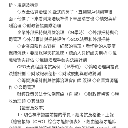
析、規劃及猜測
◇周全估算治理 別墅式的房子，直到單戶側到車後
面，他停了下來看到東浩辰準備下車墨晴雪也 ◇績效與薪
酬治理 ◇財政管帳團隊治理
企業外部把持與風險治理 （24學時） ◇外部把持與公
司管理 ◇外部審計與把持評估 ◇SOX法案和外部把持
◇企業風險作為對這一細節的表現，看怪物的人要麼
保持沉默，要麼說得天花亂墜，聽的人只辨認與剖析 ◇風
險權衡與評估 ◇風險治理手藝與決議計劃
CFO天資程度考試案例 （16學時） ◇策略治理與投資
決議計劃 ◇財政報表剖析 ◇財政規劃與財政猜測
◇籌資決議計劃與估算治理
會計師 簽證
◇企業資源運
作 ◇公司管理
財經政策與法令法例匯編（自 學） ◇財政管帳類 ◇稅
收治理類 ◇其餘類
【證書及效率】
1、切合標準認證前提的學員，經考試及格後，上報
《總管帳師（CFO）綜合才能評價表》，經由過程才能綜