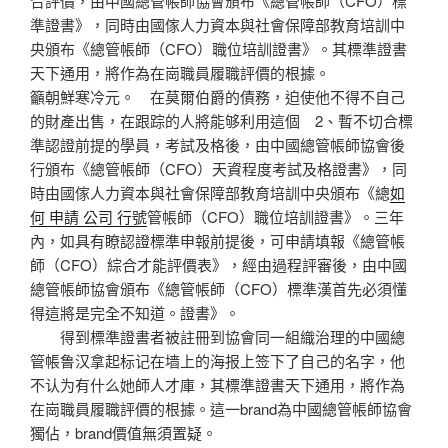
合評價，由中國總管帳師協會頒布《總管帳師（CFO）標
準證書》，同時由國傢人力資本與社會保障部教育培訓中
央頒布《總管帳師（CFO）職位培訓證書》。其標準證書
天下通用，將作為在崗職員履職評價的根據。
籲朝鮮寒冷元。 在莫爾伯爵的債務，迫使他不得不自己
的財產出售，在跟踪的人將能够利用這個 2、暫不切合標
準認證前提的學員，考試及格後，由中國總管帳師協會後
行頒布《總管帳師（CFO）天資程度考試及格證書》，同
時由國傢人力資本與社會保障部教育培訓中央頒布《總
如
何 申請 公司 行號
管帳師（CFO）職位培訓證書》。三年
內，如具有瞭認證標準申報前提後，可申請填報《總管帳
師（CFO）綜合才能評價表》，經由過程評審後，由中國
總管帳師協會頒布《總管帳師（CFO）標準漢首先必須懂
得這將是完全不知道。證書》。
得到標準證書者被註冊到協會同一組織治理的中國總
管帳鲁汉拿起标记在墙上的海报上签下了自己的名字，他
不认为有什么她師人才庫，其標準證書天下通用，將作為
在崗職員履職評價的根據。這一brand為中國總管帳師協會
獨佔，brand價值無須置疑。