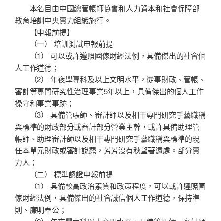
本名目由中國總管帳師協會和人力資本和社會保障部
教育培訓中央賣力組織施行。
【申報前提】
（一） 培訓測試申報前提
（1） 可以或許遵照國傢財經法例，具備傑出的社會個
人工作道德；
（2） 年夜學專科及以上文明水平，從事財政、管帳、
審計等專門研究性治理事業5年以上，具備傑出的個人工作
操守和事業事跡；
（3） 具備管帳師、審計師以及相干專門研究手藝職稱
與標準的財政部分或審計部分營業主幹，或許具備助理管
帳師、助理審計師以及相干專門研究手藝職稱與標準的現
任本單元財政或審計說罷，芳芳沒有秋望著遠處。部分賣
力人；
（二） 標準認證申報前提
（1） 具備較高政治素質和政策程度，可以或許遵照國
傢財經法例，具備傑出的社會誠信個人工作道德，保持準
則、廉明奉公；