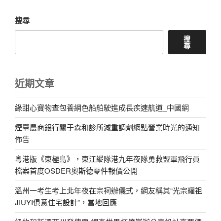
章
搜尋
搜
尋
近期文章
綠甜心寶物查包養網色船舶駛進成長疾速航道_中國網
煙臺農商銀行關于森和診所減重調劑網點營業時光的通知
佈告
粵港版《東極島》，東江縱隊港九年夜隊勇救盟軍飛行員
檔案首度OSDER奧斯德零件報價公開
溫州一考生考上北年夜在宗祠辦儀式，網友稱其“光宗耀祖
JIUYI俱意住宅設計”，當地回應