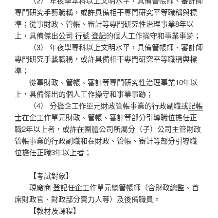
（2） 年夜學本科以上文明水平，具備管帳師、審計師
專門研究手藝職稱，或許具備相干專門研究平等職稱與標
準；從事財政、管帳、審計等專門研究性治理事業8年以
上，具備傑出
公司 行號 登記
的個人工作操守和事業事跡；
（3） 年夜學專科以上文明水平，具備管帳師、審計師
專門研究手藝職稱，或許具備相干專門研究平等職稱與標
準；
從事財政、管帳、審計等專門研究性治理事業10年以
上，具備傑出的個人工作操守和事業事跡；
（4） 分擔企工作單元財政管帳事業的行政副職或
記帳
士
在企工作單元財政、管帳、審計等部分引導職位擔任正
職2年以上者，或許在團體公司所屬分（子）公司主管財政
管帳事業的行政副職和在財政、管帳、審計等部分引導職
位擔任正職3年以上者；
【考試對象】
現
廠商 登記
任企工作單元總管帳師（含財政總監、首
席財政官、財政部分賣力人等）及後備職員。
【教材及課程】