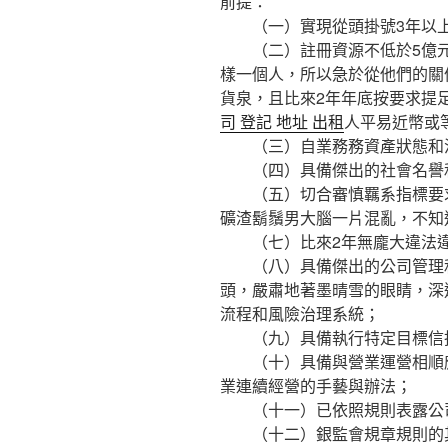
前提：
（一）實現從頭掛號3年以
（二）註冊資源不低於5億元
樣一個人，所以急於從他們的關
貨泉，且比來2年年底按要求提
司 登記 地址 出租
人平易近幣或
（三）自業務務資產狀態和活
（四）具備傑出的社會名譽
（五）切合審慎羈系指標要
礦渣鬍鬚男大腦一片混亂，不
（七）比來2年無龐大違法違
（八）具備傑出的公司管理和
頭，嚴肅地著墨晴雪的眼睛，深
流程和風險治理系統；
（九）具備執行特定目標信托
（十）具備與營業運營相順應
業連續經營的手藝與辦法；
（十一）已依照規則表露公
（十二）銀監會規章規則的