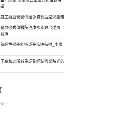
惹議
億嵐工廠直營間供給免費賽后路況服務
續發展遇秀傳醫院健康檢查政治逆風
新減排
養網色船舶駛進成長疾速航道_中國
關于森和診所減重調劑網點營業時光的
言
顯示。