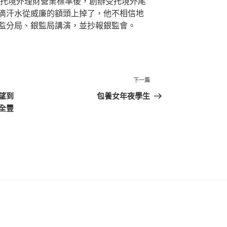
托境外理財營業標準後，創辦受托境外尾
滴汗水從威廉的額頭上掉了，他不相信地
監分局、銀監局講演，並抄報銀監會。
下
下一篇
一
望到
包養女年夜學生
篇
全豐
文
章