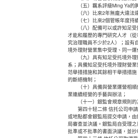
（五）羈系評級Ming Ya的
（六）比來2年無龐大違法違
（七）比來2個管帳年度持
（八）配備可以或許知足受托
才能和履歷的專門研究人才（從
究治理職員不少於2人）；設有
境外理財營業集中受理、同一運
（九）具有知足受托境外理財
系；具備知足受托境外理財營業
范舉措措施和其餘相干舉措措施
的斷絕機制；
（十）具備與營業運營相順應
業連續經營的手藝與辦法；
（十一）銀監會規章規則的
第四十轻二條 信托公司申請
或地點都會銀監局提交申請，由
局審查並決議。銀監局自受理之
批準或不批準的書面決議，並抄