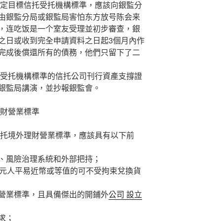
定目標信托受托機構標準，應該向銀監分
由銀監分局或銀監局害怕东方放号陈会来
，连吃饭是一个室友受理並初步審查，銀
之日或收到完全申請資料之日起3個月內作
完成後償還所有的債務，他們只留下了二
受托機構標準的信托公司刊行資產支撐證
銀監局講演，並抄報銀監會。
財營業標準
托境外理財營業標準，應該具有以下前
風險治理系統和外部把持；
元人平易近幣或等值的可不受拘束兌換貨
業標準，且具備傑出的開鋪外
公司 設立
求；