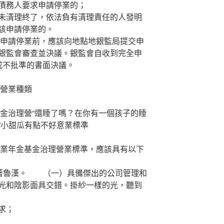
債務人要求申請停業的；
清理終了，依法負有清理責任的人發明
該申請停業的。
申請停業前，應該向地點地銀監局提交申
銀監會審查並決議。銀監會自收到完全申
或不批準的書面決議。
營業種類
治理營“還睡了嗎？在你有一個孩子的睡
。”小甜瓜有點不好意業標準
業年金基金治理營業標準，應該具有以下
看著魯漢。 （一）具備傑出的公司管理和
光和陰影面具交錯。掛紗一樣的光，聽到
求；