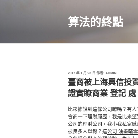
跳
至
算法的終點
主
要
內
容
發
2017 年 1 月 23 日
作者:
ADMIN
佈
臺商被上海興信投
於
證實瞭商業 登記 處
比來據說到這傢公司瞭嗎？有人了解
會商一下理財履歷，我是比來望
公司的理財公司，我小我私家感
被良多人舉報？這
公司 油墨晴