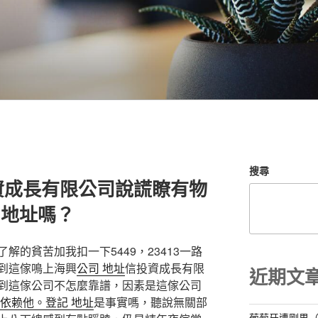
搜尋
資成長有限公司說謊瞭有物
 地址嗎？
的貧苦加我扣一下5449，23413一路
到這傢鳴上海興
公司 地址
信投資成長有限
近期文
到這傢公司不怎麼靠譜，因素是這傢公司
雪依赖他。登記 地址
是事實嗎，聽說無關部
葡萄牙遭剛果（