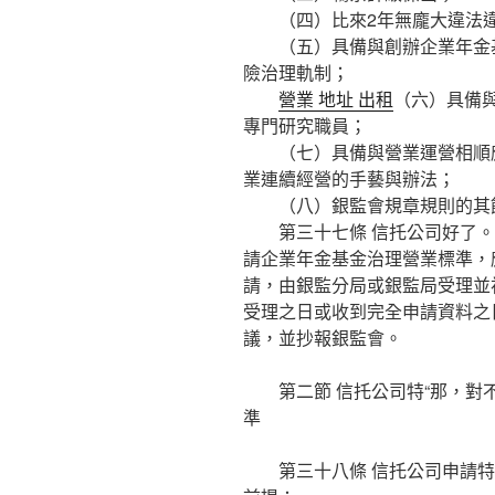
（四）比來2年無龐大違法違
（五）具備與創辦企業年金基
險治理軌制；
營業 地址 出租
（六）具備
專門研究職員；
（七）具備與營業運營相順應
業連續經營的手藝與辦法；
（八）銀監會規章規則的其
第三十七條 信托公司好了。
請企業年金基金治理營業標準，
請，由銀監分局或銀監局受理並
受理之日或收到完全申請資料之
議，並抄報銀監會。
第二節 信托公司特“那，對不
準
第三十八條 信托公司申請特