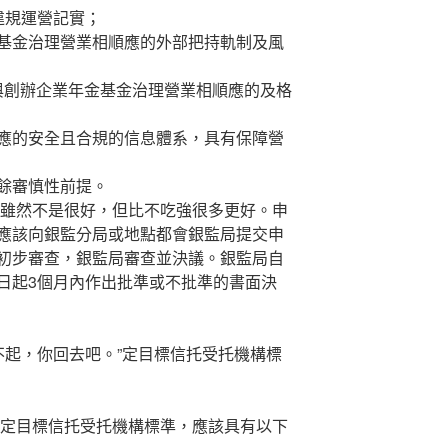
規運營記實；
金治理營業相順應的外部把持軌制及風
與創辦企業年金基金治理營業相順應的及格
的安全且合規的信息體系，具有保障營
餘審慎性前提。
雖然不是很好，但比不吃強很多更好。申
應該向銀監分局或地點都會銀監局提交申
初步審查，銀監局審查並決議。銀監局自
日起3個月內作出批準或不批準的書面決
起，你回去吧。”定目標信托受托機構標
定目標信托受托機構標準，應該具有以下