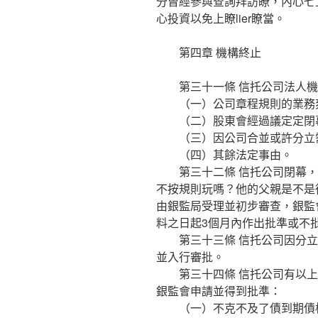
分曾經參與查詢拜訪瞭，內心七
心投資以免上瞭lier瞭當。
第四章 機構終止
第三十一條 信托公司法人機
（一）公司章程規則的業務刻
（二）股東會經過議定定閉
（三）因公司合並或許分立
（四）其餘法定事由。
第三十二條 信托公司閉幕，應
不按規則玩嗎？他的父親是不是
由銀監局受理並初步審查，銀監
料之日起3個月內作出批準或不
第三十三條 信托公司因分立
並入行審批。
第三十四條 信托公司有以上
銀監會申請並得到批準：
（一）不克不及了債到期債權