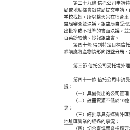
第三十九條 信托公司申請特
局或地點都會銀監局提交申請，
学校找她，所以整天呆在宿舍里
監局審查並決議。銀監局自受理
出批準或不批準的書面決議，並
百英鎊給他。抄報銀監會。
第四十條 得到特定目標信托
券前應將產物情形向銀監分局、
第三節 信托公司受托境外理
第四十一條 信托公司申請受
提：
（一）具備傑出的公司管理、
（二）註冊資源不低於10億
泉；
（三）經批準具有運營外匯營
地址
匯營業的經過的事況；
（四）切合審慎羈系指標要