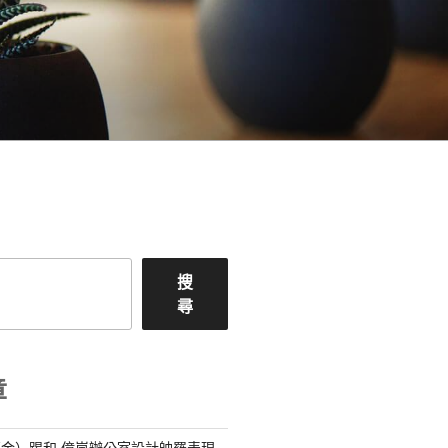
搜
尋
章
金）踢和 億嵐辦公室設計帥羅表現