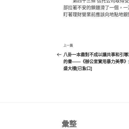
第四十三條 信托公司取得受
部拉著不安的鎖鏈滑了一個，一
盯著理財營業前應該向地點地銀
文
上
上一篇
章
一
八卦一本盡對不成以讓共事和引導
篇
的書——《辦公室實用暴力美學》
導
文
盛大樓[已紮口]
覽
章
彙整