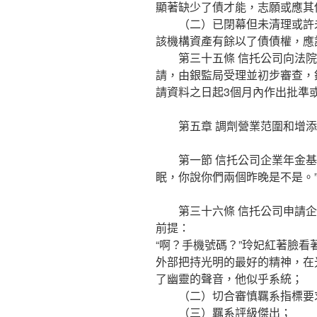
顯著缺少了債才能，志願或應其
（二）已閉幕但未清理或許未
該機構資產有餘以了債債權，應
第三十五條 信托公司向法院
請，由銀監局受理並初步審查，
請資料之日起3個月內作出批準
第五章 調劑營業范圍和增添
第一節 信托公司企業年金基金
眠，你說你們兩個昨晚是不是​​
第三十六條 信托公司申請企
前提：
“啊？手機號碼？”玲妃紅著臉
外部把持光明的最好的精神，在
了幽靈的聲音，他似乎系統；
（二）切合審慎羈系指標要
（三）羈系評級傑出；