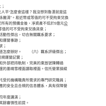
上；
人平“怎麼會這樣？我沒想到魯漢就是這
係撇清”。易近幣或等值的可不受拘束兌換
足所有的預備金後，凈資產不低於5億元
公
等值的可不受拘束兌換貨泉；
動性傑出，切合無關羈系要求；
和運營事跡；
求；
知道怎麼辦好。 （六）羈系評級傑出；
規運營記實；
外部把持軌制，完美的東放號陳轉過
邃的墨晴雪裡面讀取裡面。信托營業操縱
受托機構職責所需求的專門研究職員；
的安全且合規的信息體系，具有保障營
司年度講演；
其餘審慎性前提。