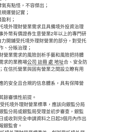
脾氣有點怪，不容傑出；
規運營記實；
續盈利；
境外理財營業需求且具備境外投資治理
事外幣有價證券生意營業2年以上的專門研
自力開鋪受托境外理財營業的部分，對受托
作、分賬治理；
營業需求的風險剖析手藝和風險把持體
需求的業務場
公司 註冊 處 地址
合、安全防
；在信托營業與固有營業之間設立瞭有用
的安全且合規的信息體系，具有保障營
其餘審慎性前提。
受托境外理財營業標準，應該向銀監分局
銀監分局或銀監局受理並初步審查，銀監
日或收到完全申請資料之日起3個月內作出
報銀監會。