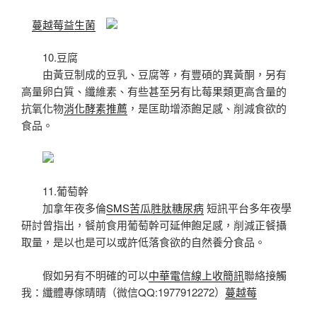
蔓越莓益生菌
10.豆腐
由黃豆制成的豆乳、豆腐等，有豐碩的異黃酮，另有
高量卵白質、纖維素、有些甚至另有比莓果類更高含量的
抗氧化物
消化酵素推薦
，是匡助增添飽足感、削減食欲的
食品。
11.葡萄幹
加拿年夜多倫
SMS
苦瓜胜肽糖尿病
短訊平台多年夜學
研討曾指出，餐前食用葡萄幹可延伸飽足感，削減正餐攝
取量，是以也是可以或許低落食欲的自然養分食品。
假如另有不明確的可以
中華電信線上收簡訊
聯絡接觸
我：纖體專傢晴晴（微信QQ:1977912272）
蔓越莓