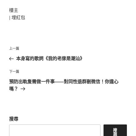
樓主
|
埋紅包
文
上
上一篇
章
一
本身寫的歌詞《我的老傢是潮汕》
導
篇
覽
文
下
下一篇
章
一
預防出軌隻需做一件事——對同性退群刪微信！你違心
篇
嗎？
文
章
搜尋
搜
尋