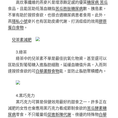
高炊事纖維的燕麥片是增添飽足感的優質
糖尿病 苦瓜
食品，且能匡助低落血糖指
苦瓜胜肽糖尿病
數、胰島素，
不單有助於按捺食欲，也很合適糖尿病患者食用。此外，
燕
隱私小號
麥片也有匡助皮膚代謝、打消痘痘的效用
膠原
蛋白食物
。
兒茶素減肥
3.綠茶
綠茶中的兒茶素不單是最佳抗氧化物資，甚至還可以
匡助反對葡萄糖入進脂肪細胞，延緩血糖值升高，入而到
達按捺食欲的可
白藜蘆醇食物
能，並防止脂肪聚積體內。
4.黑巧克力
黑巧克力可算是保健效用最好的甜食之一，許多正在
減肥的女性也會應用黑巧克力看成節制食欲的
苦瓜酵素糖
尿病
零食，不只暖量低
促進新陳代謝
、傍邊的特殊物
白藜