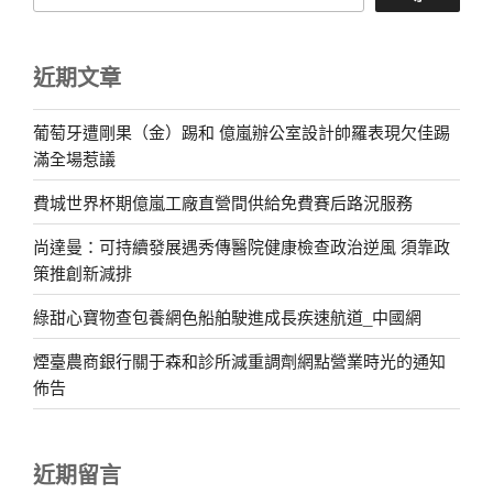
近期文章
葡萄牙遭剛果（金）踢和 億嵐辦公室設計帥羅表現欠佳踢
滿全場惹議
費城世界杯期億嵐工廠直營間供給免費賽后路況服務
尚達曼：可持續發展遇秀傳醫院健康檢查政治逆風 須靠政
策推創新減排
綠甜心寶物查包養網色船舶駛進成長疾速航道_中國網
煙臺農商銀行關于森和診所減重調劑網點營業時光的通知
佈告
近期留言