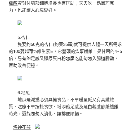
蘆醇
資對付腦部細胞增長也有匡助；天天吃一點黑巧克
力，也能讓人心境變好。
5.杏仁
隻要約50克的杏仁(約莫35顆)就可提供人體一天所需求
的100
蔓越莓
%維生素E，它豐碩的炊事纖維，是甘薯的4~5
倍，易有飽足感又
膠原蛋白粉怎麼吃
能匆匆入腸道臑動，
匡助改善便秘。
6.地瓜
地瓜是減重必須具備食品，不單暖量低又有高纖維
質，吃瞭不單按捺食欲、增添飽足感及延
白藜蘆醇
緩饑餓
時光，還能匆匆入消化、讓排便順暢。
洛神花萼