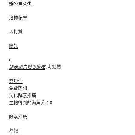
辦公室久坐
洛神花萼
人
打賞
簡訊
0
膠原蛋白粉怎麼吃
人
點贊
雲短信
免費簡訊
消化酵素推薦
主帖得到的海角分：
0
酵素推薦
舉報 |