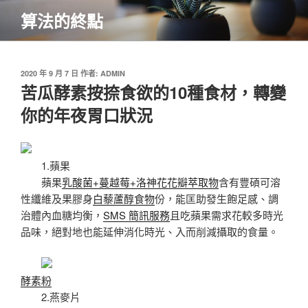
跳
算法的終點
至
主
要
內
發
2020 年 9 月 7 日
作者:
ADMIN
佈
苦瓜酵素按捺食欲的10種食材，轉變
容
於
你的年夜胃口狀況
1.蘋果
蘋果
乳酸菌+蔓越莓+洛神花花瓣萃取物
含有豐碩可溶
性纖維及果膠身
白藜蘆醇食物
份，能匡助發生飽足感、調
治體內血糖均衡，
SMS 簡訊服務
且吃蘋果需求花較多時光
品味，絕對地也能延伸消化時光、入而削減攝取的食量。
酵素粉
2.燕麥片