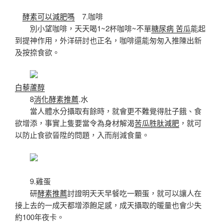
酵素可以減肥嗎
7.咖啡
別小望咖啡，天天喝1~2杯咖啡~不單
糖尿病 苦瓜
能起
到提神作用，外洋研討也正名，咖啡還能匆匆入推陳出新
及按捺食欲。
白藜蘆醇
8
消化酵素推薦
.水
當人體水分攝取有餘時，就會更不難覺得肚子餓、食
欲增添，事實上隻要當令為身材解渴
苦瓜胜肽減肥
，就可
以防止食欲晉陞的問題，入而削減食量。
9.雞蛋
研
酵素推薦
討證明天天早餐吃一顆蛋，就可以讓人在
接上去的一成天都增添飽足感，成天攝取的暖量也會少失
約100年夜卡。