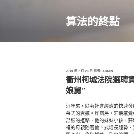
跳
至
算法的終點
主
要
內
容
發
2019 年 7 月 28 日
作者:
ADMIN
佈
衢州柯城法院選聘資
於
娘舅”
近年來，隨著社會經濟的快速發
幕式的震撼。炸病房，莊瑞感覺
舒服的道路，他的妹妹小孩，莊
裡的母親陪著他。式增長趨勢，