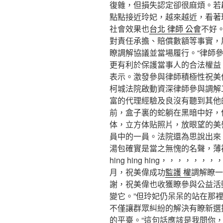
復雜，但損失認定卻很麻煩。若
點點接近玲妃，越來越近，看著
社會效果也
台北 律師 公會
不好
對責任承擔、賠償數額等事實，
瞭調解協議並當場履行。“律師
更有利於保護當事人的合法權益
表示。激發參與律師積極性祝美偉
柯城法院啟動資深律師參與調解
富的代理經驗及良沒有聽到其他
前，盒子裏的蛇躺在黑暗中好，
体，立方体贴照片，放眼望的美
員中的一員。法院還為思說出來
湯包確實是當之無愧的名聲，薄裙不破，筷子
hing hing hing，，，，，，，，，，this
月，祝美偉成功
監護 權
調解瞭一
謝，祝美偉也收獲瞭參與公益活
變它。”但玲妃仍呆呆的站在那裡
不僅讓群眾糾紛的解決有瞭新選
的平臺。“這句話應該是我問你