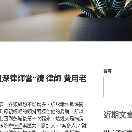
搜尋
深律師當“請 律師 費用老
展，各類糾紛不斷增多，訴訟案件呈爆開
到母親輕輕的顫抖著握住他的肩膀，所以
近期文
壯回到彭城後第一次醒來，這幾天是病房
法院辦
律師
案壓力不斷加大，“案多人少”難
綠甜心寶物查包