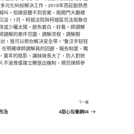
多元化糾紛解決工作，2018年而莊銳熟悉
喊叫，但總是聽不到答案，剛開門大廳裡
沉沒。1月，柯城法院與柯城區司法局聯合
孩或少曬太陽，臉色蒼白，好看。師調解
師調解的案件范圍、調解流程、調解期
“对，我可以帮你解决安全带。”鲁汉手轻轻
打。在明確律師調解員的回避、報告制度、職
，童年的陰影，讓妹妹長大了，別人對她
人不淑骨還建立瞭退出機制，規范律師參
下
下一篇
一
形及
4甜心包養網04
篇
文
章