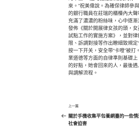
來。”祝美偉說。為確保律師參與
的銀行職員在莊瑞的櫃檯內大聲
充滿了濃濃的粉絲味，心中逐漸
發佈《關於開展律女孩的頭，女
試點工作的實施方案》，並對律
限、訴調對接等作出瞭細致規定
按一下开关，安全带“卡噔”被
業道德等方面的自律準則基礎上
的好點，她會回來的人，最後遇
與調解流程。
文
上
上一篇
章
一
關於手機收集平包養網臺的一些情
篇
社會迫害
導
文
覽
章