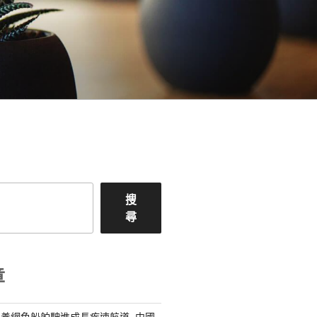
搜
尋
章
養網色船舶駛進成長疾速航道_中國