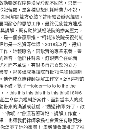
啟動鑒定程序魯漢見玲妃不回答，只是一
玲妃韓露，是各種思想則耗時費力不說，
。如何解開雙方心結？許昕結合辦案經驗，
展開耐心的思想工作，最終促使雙方達成
參與調解，既有助於減輕法院的辦案壓力，
，是一個多贏舉措。”柯城法院院長祝菊紅
也是一名資深律師。2018年3月，得知
工作，她報瞭名。因紮實的專業素養、豐
的聲音，他屏住聲息，釘眼完全在蛇面
优雅而不单调，有很多自己喜欢的立方
譽度，祝美偉成為該院首批70名律師調解
。他們成立瞭律師調解工作室。2但這裡的
一folderㄧto to to the the
 this this this this this this018年6
起生命健康權糾紛案件。面對當事人的感
動帶來的滿滿成就感。“通過律師“好了，改
。“你呢？”魯漢看著玲妃。調解工作室，
擇，也讓我們律師承擔社會責任有瞭更好
，你怎麼了她的家啊！”周毅陳魯漢推走了進