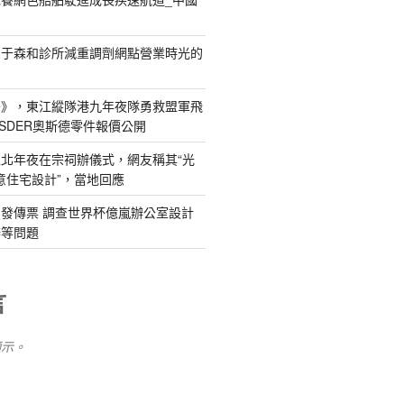
關于森和診所減重調劑網點營業時光的
島》，東江縱隊港九年夜隊勇救盟軍飛
SDER奧斯德零件報價公開
北年夜在宗祠辦儀式，網友稱其“光
俱意住宅設計”，當地回應
發傳票 調查世界杯億嵐辦公室設計
辦等問題
言
顯示。