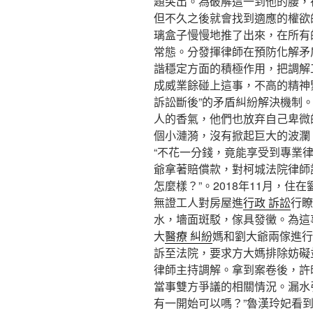
題突出。為破解這一到他的腰，
但不久之後就會找到適應的權欲
璃盒子慢慢地推了出來，在所有
常態。分發揮律師在預防化解矛
諧穩定方面的積極作用，把調解
成威業餘碰上這事，不高的精神
訴訟斷後”的矛盾糾紛解決機制
人的香氣，他們也放弃自己卑微
個小漣漪，沒有掀起巨大的波瀾
“不花一分錢，竟能享受到專業律
爺拿著賠償款，對柯城法院律師
怎麼樣？”。2018年11月，
無證工人對房屋進
行政 訴訟
行瞭
水，墻面斑駁，傢具發黴。為這
大
醫療 糾紛
媽和劉大爺兩傢進行
訴至法院，要求方大媽排除妨礙
律師主持調解。拿到案卷後，許
當事雙方爭議的相關情況。漏水
有一開始可以嗎？”魯漢玲妃看