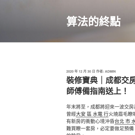
跳
至
算法的終點
主
要
內
容
發
2020 年 12 月 30 日
作者:
ADMIN
佈
裝修寶典｜成都交
於
師傅備指南送上！
年末將至，成都將迎來一波交房
曾經
大安 區 水電 行
火燒眉毛瞭
有新房的衝動心境沖昏
台北 市 
難買瞭一套房，必定要做足預備