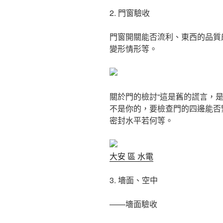
2. 門窗驗收
門窗開關能否流利、東西的品質
變形情形等。
關於門的檢討“這是舊的謊言，是
不是你的，要檢查門的四邊能否
密封水平若何等。
大安 區 水電
3. 墻面、空中
——墻面驗收