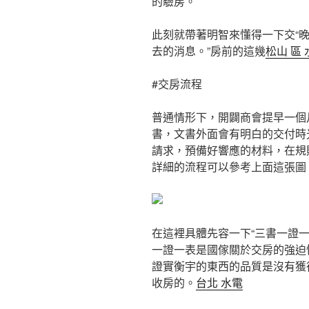
的驗房。
此刻就帶著明智來懂得一下交“
去的消息。”房前的這幾
松山 區 
#交房流程
普通情形下，開闢商會提早一個
書，文書外面會有明白的交付時
請求，預備好響應的材料，在規
詳細的流程可以參考上面這張圖
在這裡具體先容一下“三書一證
一證一表是國傢關於交房的強迫
證實衡宇的東西的品質是沒有獲
收房的。
台北 水電