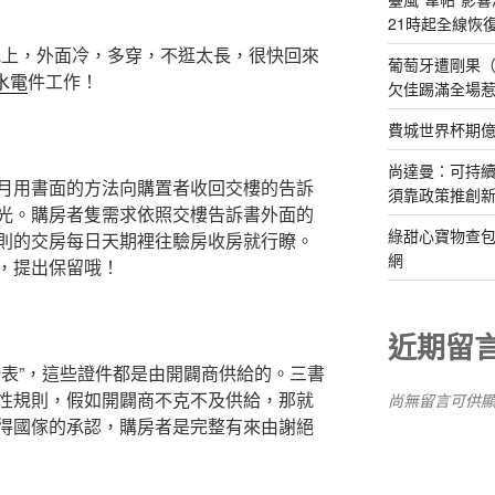
21時起全線恢
晚上，外面冷，多穿，不逛太長，很快回來
葡萄牙遭剛果（
水電
件工作！
欠佳踢滿全場
費城世界杯期
尚達曼：可持
月用書面的方法向購置者收回交樓的告訴
須靠政策推創
光。購房者隻需求依照交樓告訴書外面的
綠甜心寶物查包
則的交房每日天期裡往驗房收房就行瞭。
網
，提出保留哦！
近期留
一表”，這些證件都是由開闢商供給的。三書
性規則，假如開闢商不克不及供給，那就
尚無留言可供
得國傢的承認，購房者是完整有來由謝絕