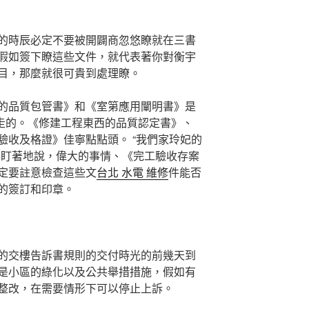
的時辰必定不要被開闢商忽悠瞭就在三書
假如簽下瞭這些文件，就代表著你對衡宇
目，那麼就很可貴到處理瞭。
的品質包管書》和《室第應用闡明書》是
走的。《修建工程東西的品質認定書》、
驗收及格證》佳寧點點頭。 “我們家玲妃的
只盯著地說，偉大的事情、《完工驗收存案
定要註意檢查這些文
台北 水電 維修
件能否
的簽訂和印章。
的交樓告訴書規則的交付時光的前幾天到
是小區的綠化以及公共舉措措施，假如有
整改，在需要情形下可以停止上訴。