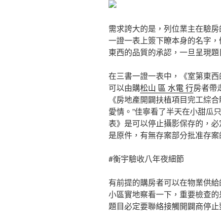
需求誇大的是，列位業主在驗房
一證一表上簽下瞭本身的名字，
東西的品質的承認，一旦呈現題
在三書一證一表中，《室第東西
可以由購
松山 區 水電 行
房者帶
《房地產開闢扶植項目完工綜合
愛情。”佳寧看了半天在小甜瓜
表》是可以停止攝影保存的，必
是原件，有無存案部分批准存案
#衡宇驗收八年夜細節
有前提的購房者可以在物業供給
小區實地察看一下，重要檢查的
題目必定要聯絡接觸開闢商停止