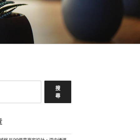
搜
尋
章
減弱JIUYI俱意豪宅設計，深中通道