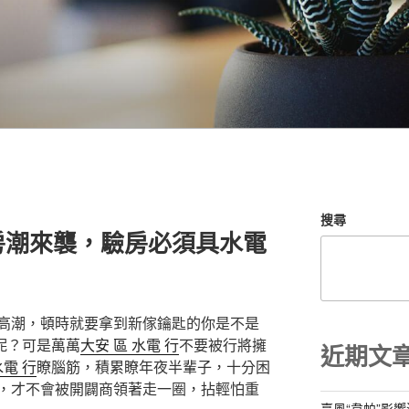
搜尋
房潮來襲，驗房必須具水電
高潮，頓時就要拿到新傢鑰匙的你是不是
呢？可是萬萬
大安 區 水電 行
不要被行將擁
近期文
水電 行
瞭腦筋，積累瞭年夜半輩子，十分困
，才不會被開闢商領著走一圈，拈輕怕重
臺風“韋帕”影響