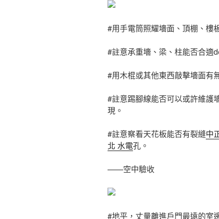
#用手電筒照耀墻面、頂棚、樓
#註意承重墻、梁、柱能否合適de
#用木棍或其他東西敲擊墻面有
#註意踢腳線能否可以或許維護
現。
#註意察看天花板能否有裂縫
中正
北 水電
孔。
——空中驗收
#地平，丈量離進戶門最遠的室