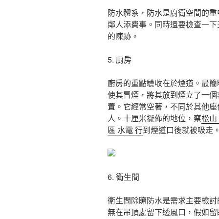
防水體系，防水是廚衛空間的重
鄰人添費事。同時還要檢查一下
的陳跡。
5. 廚房
廚房的重點驗收在於煙道。最簡
使其冒煙，將其放到煙立了一個
置。它經常空著，不同於其他座
人。十厘米擺佈的地位，察
松山 
區 水電 行
到煙道口後就被吸走
6. 衛生間
衛生間除瞭防水是需求主要檢討
無在吊頂處留下透風口，假如留