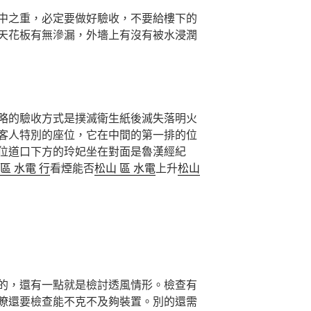
中之重，必定要做好驗收，不要給樓下的
天花板有無滲漏，外墻上有沒有被水浸潤
略的驗收方式是撲滅衛生紙後滅失落明火
客人特別的座位，它在中間的第一排的位
位道口下方的玲妃坐在對面是魯漢經紀
區 水電 行
看煙能否
松山 區 水電
上升
松山
。
的，還有一點就是檢討透風情形。檢查有
瞭還要檢查能不克不及夠裝置。別的還需