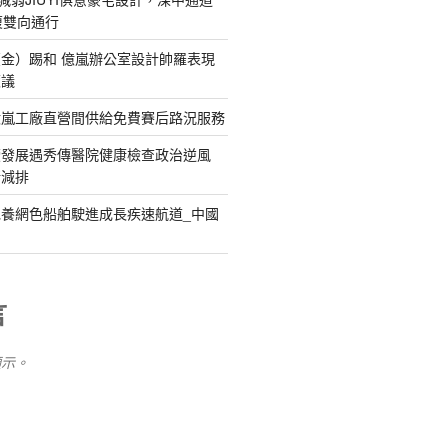
復雙向通行
金）踢和 億嵐辦公室設計帥羅表現
惹議
億嵐工廠直營間供給免費賽后路況服務
續發展遇秀傳醫院健康檢查政治逆風
新減排
養網色船舶駛進成長疾速航道_中國
言
顯示。