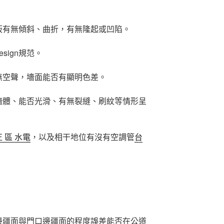
板有無傾斜、曲折，有無隆起或凹陷。
sign規范。
無空聲，墻面能否有顯明色差。
墻體、能否光滑、有無裂縫、刷紋等情形呈
 區 水電
，以及相干地位有沒有空調管
台
邊疆面與門口邊疆面的程度誤差能否在公道