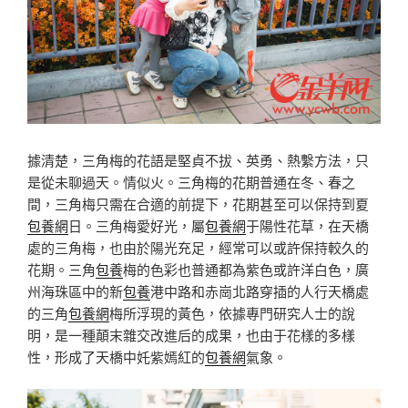
據清楚，三角梅的花語是堅貞不拔、英勇、熱繫方法，只
是從未聊過天。情似火。三角梅的花期普通在冬、春之
間，三角梅只需在合適的前提下，花期甚至可以保持到夏
包養網
日。三角梅愛好光，屬
包養網
于陽性花草，在天橋
處的三角梅，也由於陽光充足，經常可以或許保持較久的
花期。三角
包養
梅的色彩也普通都為紫色或許洋白色，廣
州海珠區中的新
包養
港中路和赤崗北路穿插的人行天橋處
的三角
包養網
梅所浮現的黃色，依據專門研究人士的說
明，是一種顛末雜交改進后的成果，也由于花樣的多樣
性，形成了天橋中奼紫嫣紅的
包養網
氣象。