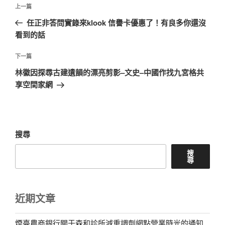
文
上
上一篇
章
一
任正非答問實錄來klook 信譽卡優惠了！有良多你還沒
導
篇
看到的話
覽
文
章
下
下一篇
一
林徽因探尋古建遺韻的漂亮剪影–文史–中國作找九宮格共
篇
享空間家網
文
章
搜尋
搜
尋
近期文章
煙臺農商銀行關于森和診所減重調劑網點營業時光的通知