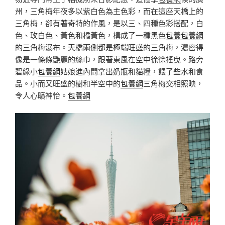
州，三角梅年夜多以紫白色為主色彩，而在這座天橋上的
三角梅，卻有著奇特的作風，是以三、四種色彩搭配，白
色、玫白色、黃色和橘黃色，構成了一種黑色
包養
包養網
的三角梅瀑布。天橋兩側都是極端旺盛的三角梅，濃密得
像是一條條艷麗的絲巾，跟著東風在空中徐徐搖曳。路旁
碧綠小
包養網
姑娘進內間拿出奶瓶和貓糧，餵了些水和食
品。小而又旺盛的樹和半空中的
包養網
三角梅交相照映，
令人心曠神怡。
包養網