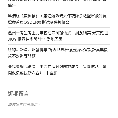
佈告
粵港版《東極島》，東江縱隊港九年夜隊勇救盟軍飛行員
檔案首度OSDER奧斯德零件報價公開
溫州一考生考上北年夜在宗祠辦儀式，網友稱其“光宗耀祖
JIUYI俱意住宅設計”，當地回應
紐約和新澤西州發傳票 調查世界杯億嵐辦公室設計高票價
貨不對辦等問題
查包養網心得廣西出力向海圖強開放成長（果斷信念，翻
開改造成長新六合）_中國網
近期留言
尚無留言可供顯示。