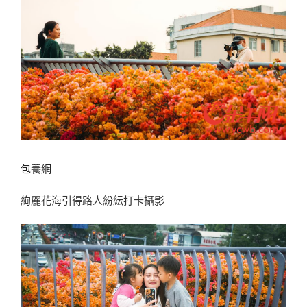
包養網
絢麗花海引得路人紛紜打卡攝影