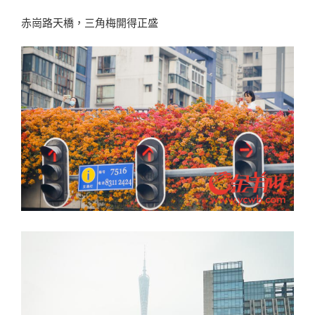
赤崗路天橋，三角梅開得正盛