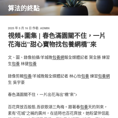
跳
算法的終點
至
主
要
內
發
2025 年 3 月 16 日
作者:
ADMIN
佈
視頻+圖集 | 春色滿園關不住，一片
容
於
花海出“甜心寶物找包養網橋”來
文、圖、錄像拍攝/羊城晚
包養網
報全媒體記者 賀全勝 練習
生
包養
林健
包養
錄像剪輯
包養
/羊城晚報全媒體記者 林心怡
包養
練習
包養網
生 吳宇豪
春色滿園關不住，一片出花海出“橋”來”>
百花齊放百般態,吾欲歌頌三角梅。跟著春
包養
天的到來，
素有“花城”之稱的廣州，在這時也百花齊放，她盼望伴侶能