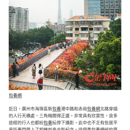
包養網
近日，廣州市海珠區新
包養
港中路和赤崗
包養網
北路穿插
的人行天橋處，三角梅開得正盛，非常具有欣賞性，良多
途經的行人也都紛
包養
紜停下攝影，此中也不乏有些居平
易近專門帶上了相機前來合影紀念。這個季
包養網
候的廣