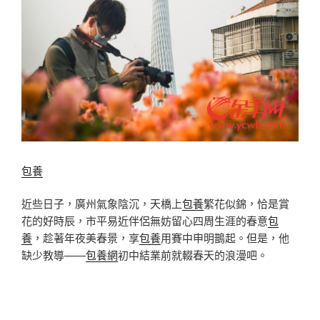
包養
近些日子，廣州氣象陰沉，天橋上
包養
繁花似錦，恰是賞
花的好時辰，市平易近伴侶無妨留心四周生涯的春意
包
養
，趁著年夜美春景，享
包養
用賽中申明鵲起。但是，他
缺少教導——
包養網
初中結業前就輟春天的浪漫吧。