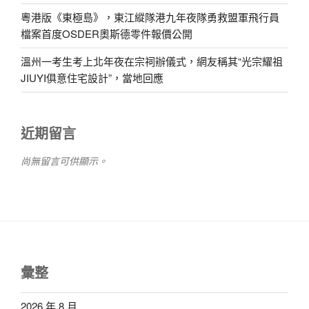
粵港版《東極島》，東江縱隊港九年夜隊勇救盟軍飛行員
檔案首度OSDER奧斯德零件報價公開
溫州一考生考上北年夜在宗祠辦儀式，網友稱其“光宗耀祖
JIUYI俱意住宅設計”，當地回應
近期留言
尚無留言可供顯示。
彙整
2026 年 8 月