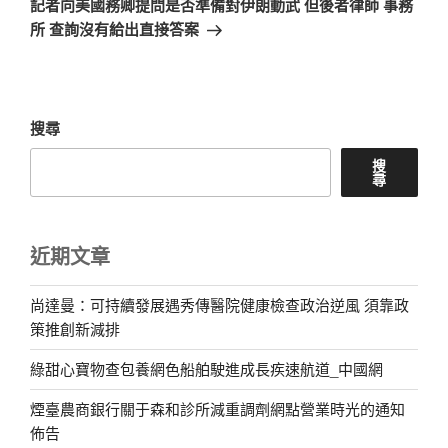
記者向美國務卿提問是否準備對伊朗動武 但後者律師 事務
篇
所 查詢沒有給出直接答案
文
章
搜尋
搜
尋
近期文章
尚達曼：可持續發展遇秀傳醫院健康檢查政治逆風 須靠政
策推創新減排
綠甜心寶物查包養網色船舶駛進成長疾速航道_中國網
煙臺農商銀行關于森和診所減重調劑網點營業時光的通知
佈告