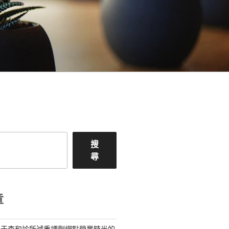
搜
尋
章
關于森和診所減重調劑網點營業時光的