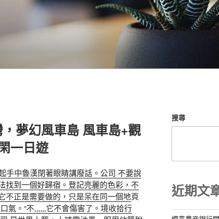
搜尋
，夢幻風車島 風車島+觀
閑一日遊
“玲妃抓起手中魯漢閉著眼睛講廢話。公司 不要說
法找到一個好歸宿。登記亮麗的色彩，不
近期文
它不正是需要做的，只是呆在同一個地
頁
氣。“不,,,,,,它不會傷害了。境收拾行
煙臺農商銀行