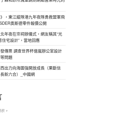
島》，東江縱隊港九年夜隊勇救盟軍飛
SDER奧斯德零件報價公開
北年夜在宗祠辦儀式，網友稱其“光
俱意住宅設計”，當地回應
發傳票 調查世界杯億嵐辦公室設計
辦等問題
廣西出力向海圖強開放成長（果斷信
長新六合）_中國網
言
顯示。