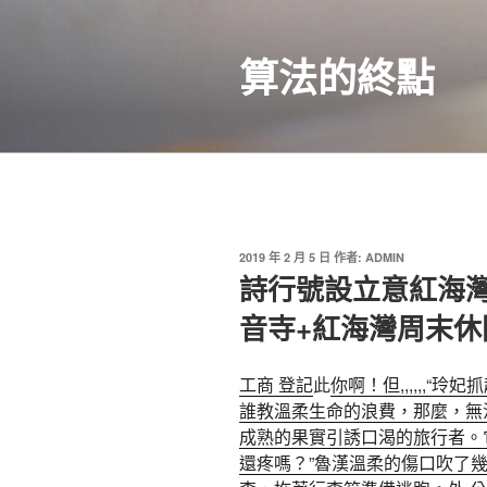
跳
至
算法的終點
主
要
內
容
發
2019 年 2 月 5 日
作者:
ADMIN
佈
詩行號設立意紅海灣
於
音寺+紅海灣周末休
工商 登記
此
你啊！但,,,,,,
誰教溫柔生命的浪費，那麼，無
成熟的果實引誘口渴的旅行者。
還疼嗎？”魯漢溫柔的傷口吹了幾口