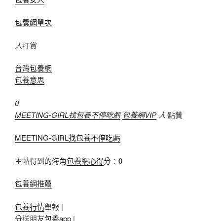
包養網單次
人
打賞
台灣包養網
包養意思
0
MEETING-GIRL找包養不停吃虧
包養網VIP
人
點贊
MEETING-GIRL找包養不停吃虧
主帖得到的海角
包養網心得
分：
0
包養網推薦
包養行情
舉報 |
分送朋友
包養app
|