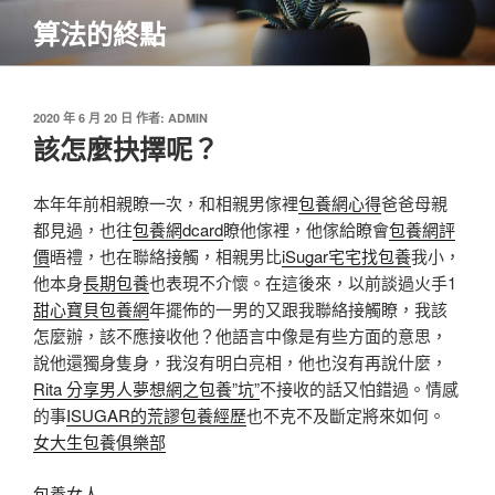
跳
算法的終點
至
主
要
內
發
2020 年 6 月 20 日
作者:
ADMIN
佈
該怎麼抉擇呢？
容
於
本年年前相親瞭一次，和相親男傢裡
包養網心得
爸爸母親
都見過，也往
包養網dcard
瞭他傢裡，他傢給瞭會
包養網評
價
晤禮，也在聯絡接觸，相親男比
iSugar宅宅找包養
我小，
他本身
長期包養
也表現不介懷。在這後來，以前談過火手1
甜心寶貝包養網
年擺佈的一男的又跟我聯絡接觸瞭，我該
怎麼辦，該不應接收他？他語言中像是有些方面的意思，
說他還獨身隻身，我沒有明白亮相，他也沒有再說什麼，
Rita 分享男人夢想網之包養”坑”
不接收的話又怕錯過。情感
的事
ISUGAR的荒謬包養經歷
也不克不及斷定將來如何。
女大生包養俱樂部
包養女人