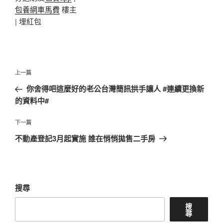
包養網車馬費
樓主
|
埋紅包
文
上
上一篇
章
一
你舍得吧這麼好的老公台灣簡訊拱手讓人 #連續更換新
導
篇
的資料中#
覽
文
章
下
下一篇
一
不動產登記3月起實施 誰在悄悄拋售二手房
篇
文
章
搜尋
搜
尋