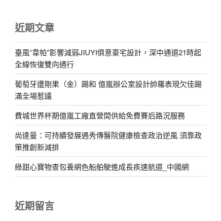
近期文章
臺風“韋帕”影響減弱JIUYI俱意豪宅設計，深中通道21時起
全線恢復雙向通行
葡萄牙遭剛果（金）踢和 億嵐辦公室設計帥羅表現欠佳踢
滿全場惹議
費城世界杯期億嵐工廠直營間供給免費賽后路況服務
尚達曼：可持續發展遇秀傳醫院健康檢查政治逆風 須靠政
策推創新減排
綠甜心寶物查包養網色船舶駛進成長疾速航道_中國網
近期留言