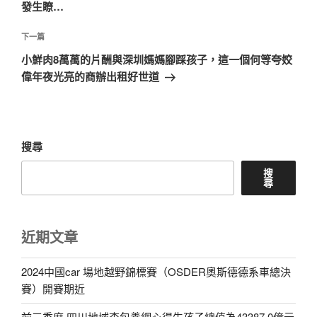
篇
發生瞭…
覽
文
章
下
下一篇
一
小鮮肉8萬萬的片酬與深圳媽媽腳踩孩子，這一個何等夸姣
篇
偉年夜光亮的商辦出租好世道
文
章
搜尋
搜
尋
近期文章
2024中國car 場地越野錦標賽（OSDER奧斯德德系車總決
賽）開賽期近
前三季度 四川地域查包養網心得生孩子總值為43387.0億元