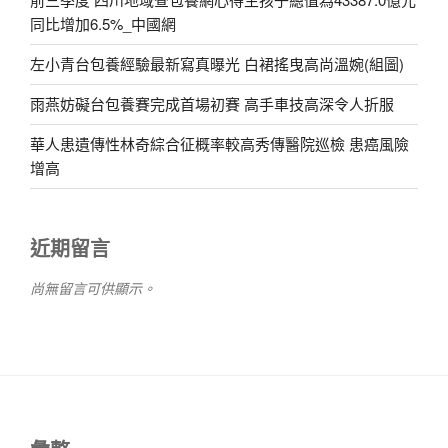
同比增加6.5%_中國網
左小青台包養經驗最新寫真曝光 白裙搖曳高尚溫婉(組圖)
雨燕妨礙台包養賽完成首場初賽 高手車技高深令人折服
華人患遺傳性林奇綜合征概率較高秀傳醫院巡檢 患癌風險
增高
近期留言
尚無留言可供顯示。