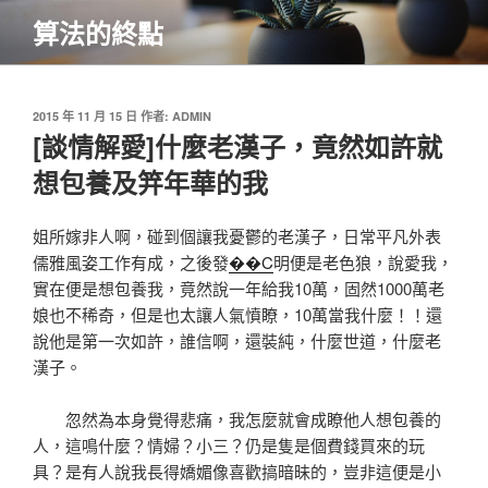
跳
算法的終點
至
主
要
內
發
2015 年 11 月 15 日
作者:
ADMIN
佈
[談情解愛]什麼老漢子，竟然如許就
容
於
想包養及笄年華的我
姐所嫁非人啊，碰到個讓我憂鬱的老漢子，日常平凡外表
儒雅風姿工作有成，之後發
��C
明便是老色狼，說愛我，
實在便是想包養我，竟然說一年給我10萬，固然1000萬老
娘也不稀奇，但是也太讓人氣憤瞭，10萬當我什麼！！還
說他是第一次如許，誰信啊，還裝純，什麼世道，什麼老
漢子。
忽然為本身覺得悲痛，我怎麼就會成瞭他人想包養的
人，這鳴什麼？情婦？小三？仍是隻是個費錢買來的玩
具？是有人說我長得嬌媚像喜歡搞暗昧的，豈非這便是小