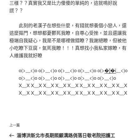
三樣？？真實我又是比力傻傻的單純的，這就鳴好說
謊？？
此刻的老漢子在想些什麼，有錢就想養個小戀人，還
這麼摳門，想想都憂鬱死我瞭，自尊心受挫，並且還讓我
極端自我疑心，我是不是哪裡做錯瞭？我謝絕瞭，但被他
小吃瞭下豆腐，氣死我瞭！！！真想找小我私家嫁瞭，有
人維護我就好瞭
o(>﹏<)o o(>﹏<)o o(>﹏<)o o(>﹏<)o o(>
�]�i
﹏<)o
o(>﹏<)o o(>﹏<)o o(>﹏<)o o(>﹏<)o o(>﹏<)o
X﹏X X﹏X X﹏X X﹏X X﹏X X﹏X X﹏X X﹏X X﹏X
X﹏X X﹏X X﹏X X﹏X X﹏X X﹏X X﹏X X﹏X X﹏X
文
上
上一篇
章
一
淄博洪新北市長期照顧溝路俏落日敬老院招護工
導