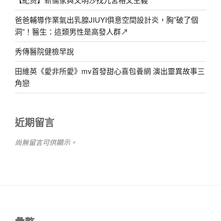
爸爸輔導作業氣出乳腺JIUYI俱意空間設計炎，胸”破了個
洞”！醫生：這類男性是高發人群↗
秀傳醫院健檢早說
田維英《愛非所愛》mv首發甜心喜包養網 演出靈異故事三
角戀
近期留言
尚無留言可供顯示。