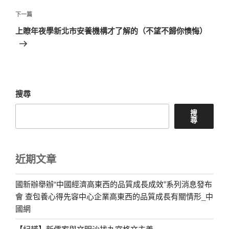
篇
覽
文
下
下一篇
章
一
上瞭年夜學新北市安養機構才了解的（不望不歸你懊悔）
篇
文
章
搜尋
搜
尋
近期文章
國新辦舉辦“中國經濟高東西的品質成長成效”系列消息發布
會 查包養心得先容中心企業高東西的品質成長有關情形_中
國網
【紀赟】新儒家與文明沙找九宮格文主義