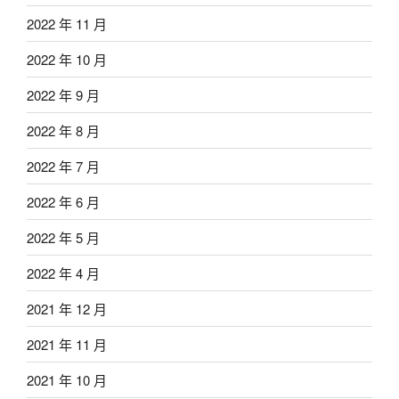
2022 年 11 月
2022 年 10 月
2022 年 9 月
2022 年 8 月
2022 年 7 月
2022 年 6 月
2022 年 5 月
2022 年 4 月
2021 年 12 月
2021 年 11 月
2021 年 10 月