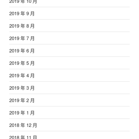
2019 年 10 月
2019 年 9 月
2019 年 8 月
2019 年 7 月
2019 年 6 月
2019 年 5 月
2019 年 4 月
2019 年 3 月
2019 年 2 月
2019 年 1 月
2018 年 12 月
2018 年 11 月