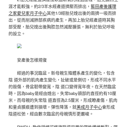
涯才能較強，約2/3羊水經產道擠壓而排出，
藍田產後護理
之家
愛兒家月子中心
其他1/3經胎兒娩出後的兩擠一吸而排
出，從而削減肺部疾病的產生，再加上胎兒經產道時其胸
部受壓，胎兒娩出後胸腔忽然減壓擴張，無利於胎兒呼吸
的設立。
安產後怎樣規復
經過的事況臨盆，新母親生殖體系產生的變化，包含
陰 道外部的肌肉產生變化，扯破或是側切，形成不同水平
的毀傷，骨盆韌帶變寬，陰 道口變得寬年夜。在天然臨盆
時，因為baby是經由娩出，失常baby頭部的直徑約有10厘
米，而母親的失常陰 道直徑為2.5厘米，形成瞭產傷，肌肉
和童貞膜痕遭到損壞，彈性降落，就
美成月子中心
會形成
陰道松弛，經由數次臨盆的母親情形更嚴峻。
PWRH+動作錘煉可修復陰道四周的彈性纖維斷裂，彈