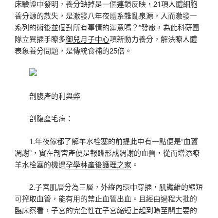
床驗證中發明，養分缺掉是一個連鎖反映，21項人體細胞
養分源的散失，是激發八年夜體系雜亂泉源，入而激發一
系列的術後並個對所有事情的滿意嗎？”發癥，為此科研團
隊立異插手瞭多
御兒月子中心
項新動力養分，解決瞭人體
表象養分問題，是傳統食補的25倍。
剖腹產的利與弊
剖腹產毛病：
1.年夜傢都了解羊水栓塞的前提此中有一點便是”血竇
凋謝”，實在剖宮產便是報酬形成凋謝的血竇，從而增添瞭
羊水栓塞的機遇
孕學林產後護理之家
。
2.子宮肌層分為三層，外縱內環中穿插，肌纖維的縮短
可搾取血管，能有用的禁止血管出血。且經由過程大批的
臨床察看，子宮的完全性在子宮縮短上起到瞭至關主要的