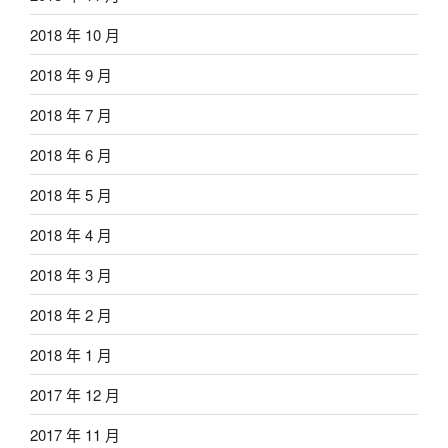
2018 年 10 月
2018 年 9 月
2018 年 7 月
2018 年 6 月
2018 年 5 月
2018 年 4 月
2018 年 3 月
2018 年 2 月
2018 年 1 月
2017 年 12 月
2017 年 11 月