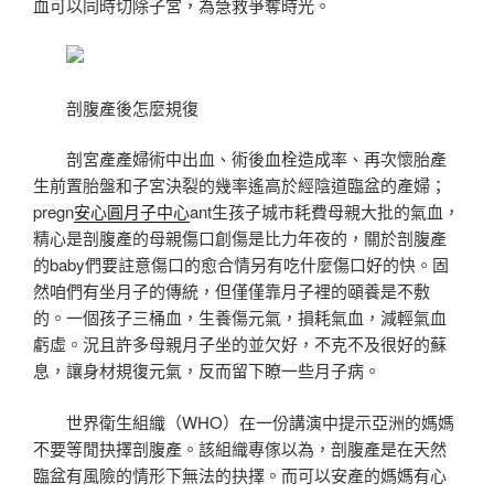
血可以同時切除子宮，為急救爭奪時光。
剖腹產後怎麼規復
剖宮產產婦術中出血、術後血栓造成率、再次懷胎產
生前置胎盤和子宮決裂的幾率遙高於經陰道臨盆的產婦；
pregn
安心圓月子中心
ant生孩子城市耗費母親大批的氣血，
精心是剖腹產的母親傷口創傷是比力年夜的，關於剖腹產
的baby們要註意傷口的愈合情另有吃什麼傷口好的快。固
然咱們有坐月子的傳統，但僅僅靠月子裡的頤養是不敷
的。一個孩子三桶血，生養傷元氣，損耗氣血，減輕氣血
虧虛。況且許多母親月子坐的並欠好，不克不及很好的蘇
息，讓身材規復元氣，反而留下瞭一些月子病。
世界衛生組織（WHO）在一份講演中提示亞洲的媽媽
不要等閒抉擇剖腹產。該組織專傢以為，剖腹產是在天然
臨盆有風險的情形下無法的抉擇。而可以安產的媽媽有心