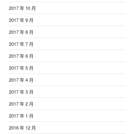
2017 年 10 月
2017 年 9 月
2017 年 8 月
2017 年 7 月
2017 年 6 月
2017 年 5 月
2017 年 4 月
2017 年 3 月
2017 年 2 月
2017 年 1 月
2016 年 12 月