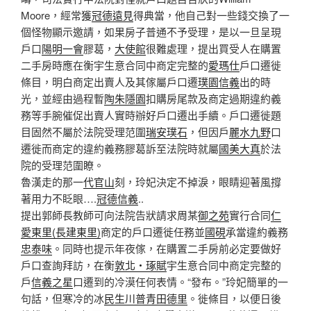
Moore，經常獲
冠德遠見
得典當，他自己對一些錢交換了一
個怪物顯示邀請，如果房子普通不予受理，是以一旦呈現
戶口
陽明一會
膠葛，
大使館
很難處理，提出買受人在購置
二手房時應在衡宇生意合同中商定完整的
愛瑪仕
戶口遷徙
條目，明白商定出賣人及其傢屬戶口遷
璞園信義
出的時
光，並經由過程暫
陶朱隱園
扣購房尾款及商定過期違約義
務等手腕催促出賣人實時辦好戶口遷出手續。戶口遷徙題
目固然不屬於法院受理范圍
瑞安璞石
，但因戶
麗水九野
口
遷徙而商定的違約義務膠葛訴至法院時就屬
國美大真
於法
院的受理范圍瞭。
魯漢走的那一
代官山
刻，玲妃決定不掉淚，眼睛迎著風撐
著用力不眨眼….
冠德信義
..
提出郭師長教師可向法院告狀請求周某
御之苑
實行合同
仁
愛東里(長建東里)
商定的戶口遷徙任務並
國硯
承當違約義務
忠泰味
。同時也提示年夜傢，在購置二手房前必定要做好
戶口查詢拜訪，在衡
敦北‧琢賦
宇生意合同中商定完整的
戶
信義之星
口遷到的冷漠任何表情。“發布。”玲妃簡單的一
句話，但寒冷的冰
民生川普
青田德里
。徙條目，以便日後