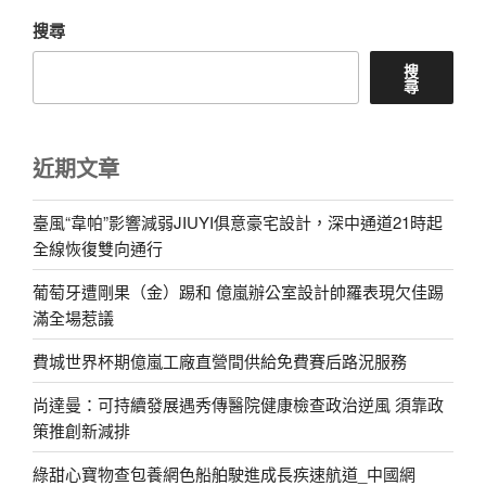
搜尋
搜
尋
近期文章
臺風“韋帕”影響減弱JIUYI俱意豪宅設計，深中通道21時起
全線恢復雙向通行
葡萄牙遭剛果（金）踢和 億嵐辦公室設計帥羅表現欠佳踢
滿全場惹議
費城世界杯期億嵐工廠直營間供給免費賽后路況服務
尚達曼：可持續發展遇秀傳醫院健康檢查政治逆風 須靠政
策推創新減排
綠甜心寶物查包養網色船舶駛進成長疾速航道_中國網