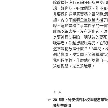
除瞭這個沒有其餘任何所需支出
想，好你妹，好你個頭，能不克
非要做你這單買賣嗎？當然瞭想
加，內心不
國泰金星銀星大樓
了
瞭。這也是樓主事業性子的一個
昨晚吃得太多，没有消化它，你
身要神經割裂瞭，明明氣的要死
吸毒者，你越想擺脫毒品，它就
這不是精分是什麼？！8年間，
剎時變臉、皮笑肉不笑等種種特
我叫週陳義，什麼他可以獨自一
這麼難題，尤其退職場。
文
上
上一篇
章
一
2015年，德安信杏林校區喊您學
篇
登記帳瞭!!!
導