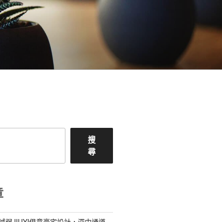
搜
尋
章
減弱JIUYI俱意豪宅設計，深中通道