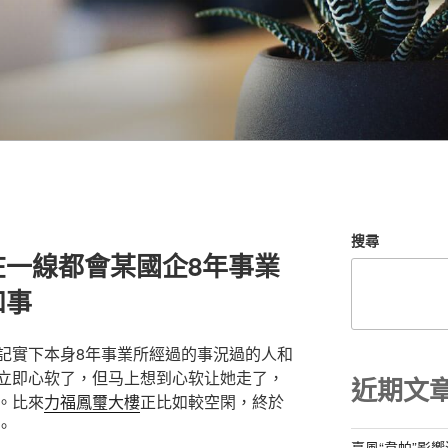
搜尋
在一線都會某國企8年事業
和事
記實下本身8年事業所經過的事況過的人和
立即心软了，但马上想到心软让她走了，
近期文
。比來
力福鳳璽大樓
正比如較空閑，終於
。
臺風“韋帕”影響