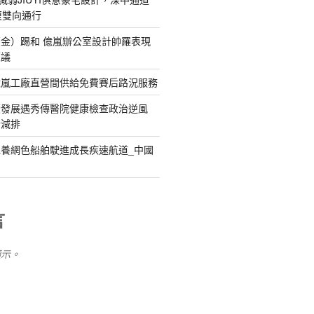
復雙向通行
金）踢和 億嵐辦公室設計帥羅表現
惹議
億嵐工廠直營間供給免費賽后路況服務
續發展遇秀傳醫院健康檢查政治逆風
新減排
養網色船舶駛進成長疾速航道_中國
言
顯示。