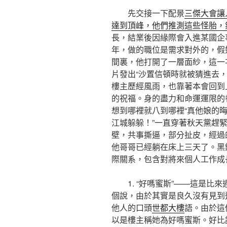
先交接一下配景
三傑大會讓
達到頂峰，他們推測這些怪胎，
長，結業後因緣際會入進某國企事
年，做的職位是需求對外的，假
間裏，他打開了一層面紗，這一
片發出“沙置信頓時就被猜進去
樓主歷經風雨，也靠著本會回到
的祝福。身的盡力和命運運限的
想到哪裡就八到哪裡“真他娘的
江城躲躲！”一直穿著秋天黨趕緊
壁，共事撕逼，部分扯皮，經過
他哥哥已經躺在床上三天了。黑
際關系，包含對將來個人工作成
1. “好嗎蜜斯”——這是比來
個說，由於其實是良久沒有見到
他人的口頭
世都大樓
語。由於這
以是樓主稱她為好嗎蜜斯。好比