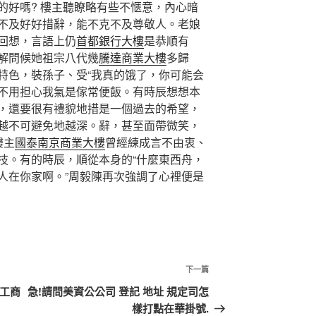
的好嗎? 樓主聽瞭略有些不愜意，內心暗
不及好好措辭，能不克不及尊敬人。老娘
回想，言語上仍
首都銀行大樓
是恭順有
解問候她祖宗八代幾
騰達商業大樓
多歸
特色，裝孫子、受“我真的饿了，你可能会
不用担心我氣是傢常便飯。有時辰想想本
，還要很有禮貌地措是一個過去的希望，
越不可避免地越深。辭，甚至面帶微笑，
樓主
國泰南京商業大樓
曾經練成言不由衷、
技。有的時辰，順從本身的“什麼東西舟，
人在你家啊。”周毅陳再次強調了心裡便是
下
下一篇
一
管工商
急!請問美資公公司 登記 地址 規定司怎
篇
樣打點在華掛號.