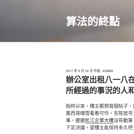
跳
至
算法的終點
主
要
內
容
發
2017 年 9 月 24 日
作者:
ADMIN
佈
辦公室出租八一八
於
所經過的事況的人
始終以來，樓主都想寫個帖子，
墨西哥晴雪看着可怜，东陈放号
事，遲遲
松江企業大樓
沒有動筆
下定決議。望樓主能保持多久吧