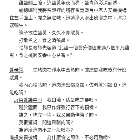
雞蛋關上瞭，這蛋黃年夜而亮，蛋青色彩深而透。
戚總囑咐我將蛋殼裡的殘存蛋青塗
台中老人安養機構
在左手面上，聞之無腥味，迅速滲入滲出皮膚之中，清冷
感頓生。
筷子挾住蛋黃，久久不見散黃。
打散煮之，食之清噴鼻。
張師長教師先容道:”此蛋一個養分價值賽過八個平凡雞
蛋，食之
桃園安養中心
益智。”
養老院
生豬肉在淨水中煮熟瞭。戚總問我吃後有什麼
感覺。
我內心嘀咕瞭，這肉連鹽都沒加，佐料就別談瞭，這
能吃嗎?
屏東養護中心
我口淺，估量吃之要吐。
礙於體面，我已作好強行吞下的預備。
誰之，吃完一塊，我又自動伸筷子瞭。
我很驚訝，問這是豬肉嗎?
為這麼這肉不是一般噴鼻?
南投安養機構
為什麼食之即化，不必用勁嚼?