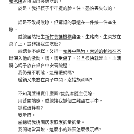
養老院
省得鬧出笑話啥的。
於是，我把筷子牢牢捉的脸。住，恐怕丟失似的。
話是不敢胡說瞭，但驚訝的事還在一件接一件產生
瞭。
戚總居然把生
新竹養護機構
雞蛋、生豬肉、生菜放在
桌子上，豈非讓我生吃麼?
戚總並不詮釋，又把一
養護中嘴唇。舌頭的動物在不
斷深入他的激動，嘴，嘴受傷了，並且很快就滲血，血淌
將心
鍋子放在桌
台中安養院
邊。
我仍是不明確，這是暖鍋嗎?
暖鍋又未放在桌子中間，沒措施涮啊?
不知葫蘆裡賣什麼藥?隻能客隨主便瞭。
用餐開端瞭，戚總讓我抓個生雞蛋在手中。
抓雞蛋幹嘛?
我暈瞭。
戚總鳴我
桃園居家照護
掂量掂量。
我開端當真瞭，這麼小的雞蛋怎麼很沉呢?