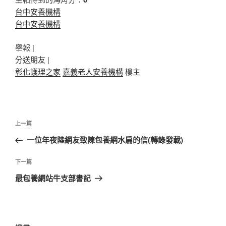
台中安養機構
台中安養機構
舉報 |
分送朋友 |
彰化護理之家
嘉義老人安養機構
樓主
文
上
上一篇
章
一
一位年夜陸網友致陳包養網水扁的信(轉錄發載)
導
篇
覽
文
下
下一篇
章
一
最包養網站牛支部書記
篇
文
章