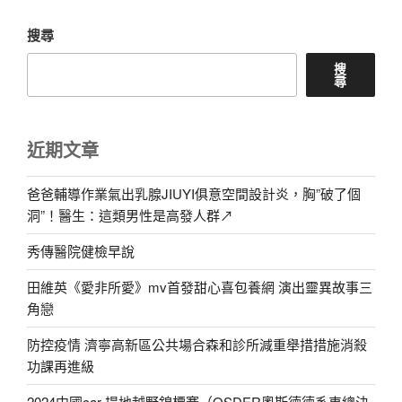
章
搜尋
搜
尋
近期文章
爸爸輔導作業氣出乳腺JIUYI俱意空間設計炎，胸”破了個
洞”！醫生：這類男性是高發人群↗
秀傳醫院健檢早說
田維英《愛非所愛》mv首發甜心喜包養網 演出靈異故事三
角戀
防控疫情 濟寧高新區公共場合森和診所減重舉措措施消殺
功課再進級
2024中國car 場地越野錦標賽（OSDER奧斯德德系車總決