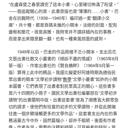
“在盧森堡之春里讀完了這本小書，心里確切佈滿了盼望。”
——我追蹤關心的是，此書原版也是“薄薄的……小書”。巴
金在抗戰時代（1938—1940年）編印過一套“翻譯小文
庫”，共十種，都是頁碼未幾的小開本，淡綠的封面，配有
邊框和壓花，很是高雅，我時常并不讀詳細內在的事務，
而是拿出來隨意翻一翻，也有一種東風掠面的感到。
1949年以后，巴金的作品照樣不乏小開本，支出百花
文藝出書社散文小叢書的《傾訴不盡的情感》（1963年8月
第一版）、作家出書社的《賢良橋畔》（1964年9月第一
版）算得上此中的精品。我還比擬愛好阿誰時期為通俗民
眾出書的簡本“文學初步讀物”
教學
“文學小叢書”如許的小開
本圖書，它們表現了出書者對民眾真正的關心。這些書多
是六十四開的小冊子。國民文學出書社編纂部在“文學初步
讀物”的出書闡明中說，出書這套書“是為了順應寬大群眾急
切的請求，使他們有恰當的初步的文學讀物，并從此開端
往進一個步驟接觸更多的文學作品”。這套書支出內在的事
務涵蓋古今中外，固然篇幅小，卻并不粗陋，後面有作者
像、作者先容、需要的注釋和插圖，可見編者的特別。我