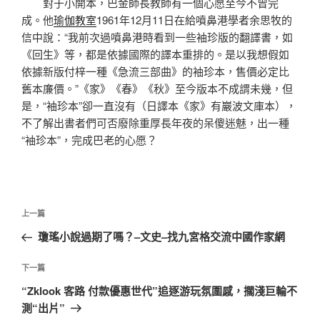
對于小開本，巴金師長教師有一個心愿至今不曾完
成。他
瑜伽教室
1961年12月11日在給噴鼻港學者余思牧的
信中說：“我前次過噴鼻港時看到一些袖珍版的翻譯書，如
《回生》等，都是依據國際的譯本重排的。是以我想假如
依據新版付梓一種《急流三部曲》的袖珍本，售價必定比
舊本廉價。”《家》《春》《秋》至今版本不成謂未幾，但
是，“袖珍本”卻一直沒有（日譯本《家》有巖波文庫本），
不了解出書者們可否廢除重厚長年夜的呆傻迷魅，出一種
“袖珍本”，完成巴老的心愿？
文
上
上一篇
章
一
瓊瑤小說過期了嗎？–文史–找九宮格交流中國作家網
導
篇
覽
文
下
下一篇
章
一
“Zklook 客路 付款優惠世代”追逐游玩氛圍感，擱淺巨輪不
篇
測“出片”