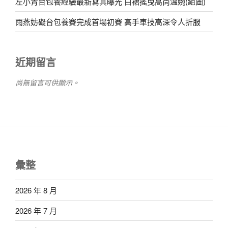
左小青台包養經驗最新寫真曝光 白裙搖曳高尚溫婉(組圖)
雨燕妨礙台包養賽完成首場初賽 高手車技高深令人折服
近期留言
尚無留言可供顯示。
彙整
2026 年 8 月
2026 年 7 月