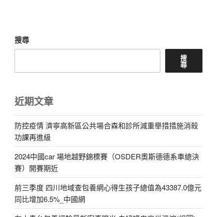
文
章
搜尋
搜
尋
近期文章
防控疫情 濟寧高新區公共場合森和診所減重舉措措施消殺
功課再進級
2024中國car 場地越野錦標賽（OSDER奧斯德德系車總決
賽）開賽期近
前三季度 四川地域查包養網心得生孩子總值為43387.0億元
同比增加6.5%_中國網