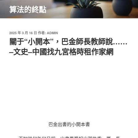
跳
算法的終點
至
主
要
內
發
2025 年 3 月 16 日
作者:
ADMIN
佈
關于“小開本”，巴金師長教師說……
容
於
–文史–中國找九宮格時租作家網
巴金出書的小開本書