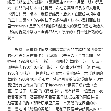
續篇《逝世往的太陽》（開通書店1931年1月第一版）都是
六十四開的袖珍本。記得第一次在姜德明師長教師家看到
《消亡》第一版本，我很覺詫異，后來，它釀成中規中矩
的三十二開本，仿佛掉往了良多神韻。這本小書封面由錢
君匋design，黑黑的炸彈抽像和跳出來的近紅的書名帶給人
很強的視覺沖擊力。全書375頁，厚厚的，有一種拙巧的心
愛。
與以上兩種創作同支出開通書店索非主編的“微明叢書”
的還有巴金三種譯作：《薇娜》（署石曾、芾甘合譯，開
通書店1928年6月第一版）、《骷髏的舞蹈》（署一切譯、
開通書店1930年3月第一版）、《丹東之逝世》（開通書店
1930年7月版），這也都是小開本。我手頭有一本《骷髏的
舞蹈》1930年10月重版本，曾是“國立編譯館”的舊躲，封面
長短常有古代感的口角兩色design，“構意于盧森堡（公
園）寫成于一切屋”的《譯者序》非常有詩意：“但是有一次
我冒著微雨，沿著賽納河看著‘圣母院’挺拔著的兩個鐘樓，
踏著回家的路，那時辰手里只要一本薄薄的世界語的小
書，書名叫《骷髏的舞蹈》，是花了兩個半佛郎買來的。”