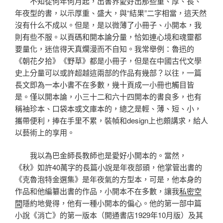
不知從何年何月起，出書界愛好出那些重、厚、長、
年夜型的書，以示厚重、盛大，與“結果”二字相當，這天然
沒有什么不成以。但是，是以微薄了小冊子、小開本，我
則有些不服。以頁碼和開本論分量，恰如連心境和魂靈都
要量化，迷信得天真爛漫而不自知。我常舉例：魯迅的
《朝花夕拾》《野草》都是小冊子，但是在中國古代文學
史上分量可以或許超越這兩部的作品有幾部？以往，一篇
長文即為一本小書不在多數，幾十頁成一小冊也觸目皆
是。僅以開本論，小三十二和六十四開本的書良多，也有
稱袖珍本、口袋本或文庫本的，總之是輕、薄、短、小，
攜帶便利，捧在手里不累，裝幀和design上也頗講求，給人
以藝術上的享用。
我以為巴金師長教師也是愛好小開本的。當然，
《秋》如許40萬字的長篇小說是年夜部頭，他掌管出書的
《克魯泡特金選集》是年夜氣的方型本，可是，他本身的
作品和他編纂出書的作品，小開本不在多數，讓我
私密空
間
隱約地覺得，他有一種小開本的偏心。他的第一部中篇
小說《消亡》的第一版本（開通書店1929年10月版）及其