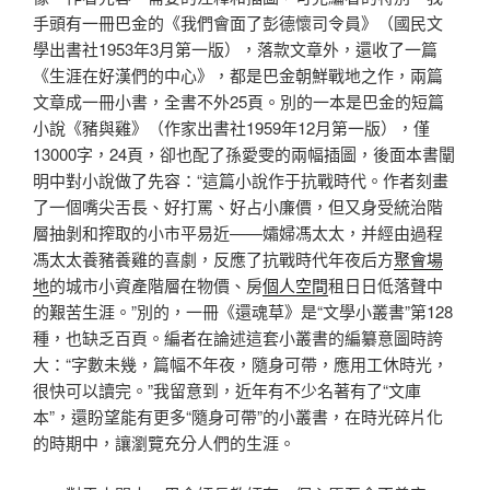
手頭有一冊巴金的《我們會面了彭德懷司令員》（國民文
學出書社1953年3月第一版），落款文章外，還收了一篇
《生涯在好漢們的中心》，都是巴金朝鮮戰地之作，兩篇
文章成一冊小書，全書不外25頁。別的一本是巴金的短篇
小說《豬與雞》（作家出書社1959年12月第一版），僅
13000字，24頁，卻也配了孫愛雯的兩幅插圖，後面本書闡
明中對小說做了先容：“這篇小說作于抗戰時代。作者刻畫
了一個嘴尖舌長、好打罵、好占小廉價，但又身受統治階
層抽剝和搾取的小市平易近——孀婦馮太太，并經由過程
馮太太養豬養雞的喜劇，反應了抗戰時代年夜后方
聚會場
地
的城市小資產階層在物價、房
個人空間
租日日低落聲中
的艱苦生涯。”別的，一冊《還魂草》是“文學小叢書”第128
種，也缺乏百頁。編者在論述這套小叢書的編纂意圖時誇
大：“字數未幾，篇幅不年夜，隨身可帶，應用工休時光，
很快可以讀完。”我留意到，近年有不少名著有了“文庫
本”，還盼望能有更多“隨身可帶”的小叢書，在時光碎片化
的時期中，讓瀏覽充分人們的生涯。