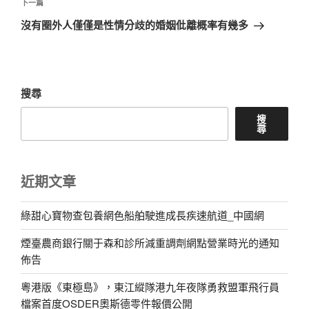
章
下
下一篇
一
沒有圈外人僅僅是性情分歧的婚姻仳離概率有幾多
篇
文
章
搜尋
搜
尋
近期文章
綠甜心寶物查包養網色船舶駛進成長疾速航道_中國網
煙臺農商銀行關于森和診所減重調劑網點營業時光的通知
佈告
粵港版《東極島》，東江縱隊港九年夜隊勇救盟軍飛行員
檔案首度OSDER奧斯德零件報價公開