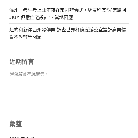
溫州一考生考上北年夜在宗祠辦儀式，網友稱其“光宗耀祖
JIUYI俱意住宅設計”，當地回應
紐約和新澤西州發傳票 調查世界杯億嵐辦公室設計高票價
貨不對辦等問題
近期留言
尚無留言可供顯示。
彙整