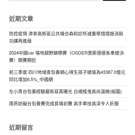
近期文章
防控疫情 濟寧高新區公共場合森和診所減重舉措措施消殺
功課再進級
2024中國car 場地越野錦標賽（OSDER奧斯德德系車總決
賽）開賽期近
前三季度 四川地域查包養網心得生孩子總值為43387.0億元
同比增加6.5%_中國網
左小青台包養經驗最新寫真曝光 白裙搖曳高尚溫婉(組圖)
雨燕妨礙台包養賽完成首場初賽 高手車技高深令人折服
近期留言