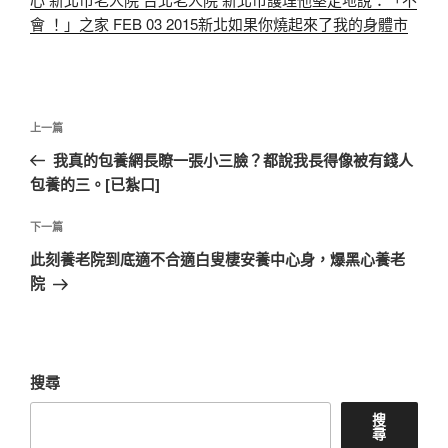
會 ！」之家 FEB 03 2015新北如果你燒起來了我的身體市
文
上
上一篇
章
一
我真的包養網長瞭一張小三臉？都說我長得像被有錢人
導
篇
包養的三。[已紮口]
覽
文
章
下
下一篇
一
此刻養老院到底適不合適白叟棲安養中心身，爆黑心養老
篇
院
文
章
搜尋
搜
尋