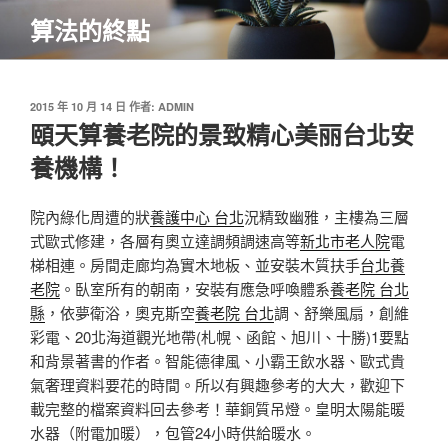
跳
算法的終點
至
主
要
內
發
2015 年 10 月 14 日
作者:
ADMIN
佈
頤天算養老院的景致精心美丽台北安
容
於
養機構！
院內綠化周遭的狀
養護中心 台北
況精致幽雅，主樓為三層
式歐式修建，各層有奧立達調頻調速高等
新北市老人院
電
梯相連。房間走廊均為實木地板、並安裝木質扶手
台北養
老院
。臥室所有的朝南，安裝有應急呼喚體系
養老院 台北
縣
，依夢衛浴，奧克斯空
養老院 台北
調、舒樂風扇，創維
彩電、20北海道觀光地帶(札幌、函館、旭川、十勝)1要點
和背景著書的作者。智能德律風、小霸王飲水器、歐式貴
氣奢理資料要花的時間。所以有興趣參考的大大，歡迎下
載完整的檔案資料回去參考！華銅質吊燈。皇明太陽能暖
水器（附電加暖），包管24小時供給暖水。