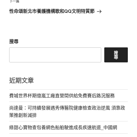
章
下
下一篇
一
性命頌新北市養護機構歌和QQ文明特質節
篇
文
章
搜尋
搜
尋
近期文章
費城世界杯期億嵐工廠直營間供給免費賽后路況服務
尚達曼：可持續發展遇秀傳醫院健康檢查政治逆風 須靠政
策推創新減排
綠甜心寶物查包養網色船舶駛進成長疾速航道_中國網