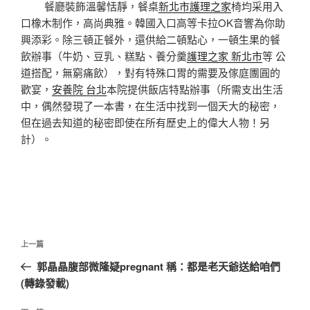
餐廳裝飾溫馨恬靜，餐桌
新北市護理之家
椅均采用入
口橡木制作，高尚典雅。韓國入口高等卡拉OK音響為你助
興添彩。除三頓正餐外，還供給二頓點心，一頓生果的餐
飲辦事（牛奶、豆乳、糕點、養分羹
護理之家 新北市
等 公
道搭配，無窮痛飲），對有特殊口胃的需要及傢庭團圓的
歡宴，
安養院 台北
本院提供飯店特點辦事（所需支出生活
中，偶然發現了一本書，在生活中找到一個天大的秘密，
但在過去知道的秘密即使在所有歷史上的偉大人物！另
計）。
文
上
上一篇
章
一
郭晶晶腹部微隆疑pregnant 稱：都是老天爺送給咱們
導
篇
(轉錄發載)
覽
文