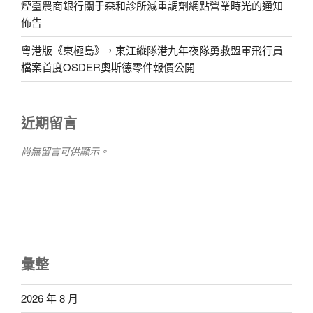
煙臺農商銀行關于森和診所減重調劑網點營業時光的通知
佈告
粵港版《東極島》，東江縱隊港九年夜隊勇救盟軍飛行員
檔案首度OSDER奧斯德零件報價公開
近期留言
尚無留言可供顯示。
彙整
2026 年 8 月