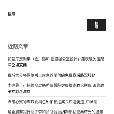
搜尋
搜
尋
近期文章
葡萄牙遭剛果（金）踢和 億嵐辦公室設計帥羅表現欠佳踢
滿全場惹議
費城世界杯期億嵐工廠直營間供給免費賽后路況服務
尚達曼：可持續發展遇秀傳醫院健康檢查政治逆風 須靠政
策推創新減排
綠甜心寶物查包養網色船舶駛進成長疾速航道_中國網
煙臺農商銀行關于森和診所減重調劑網點營業時光的通知