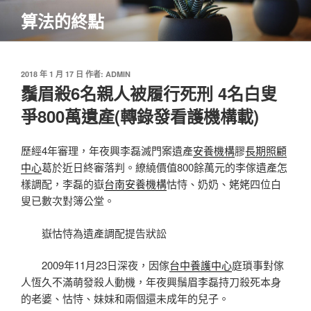
跳
算法的終點
至
主
要
內
發
2018 年 1 月 17 日
作者:
ADMIN
佈
鬚眉殺6名親人被履行死刑 4名白叟
容
於
爭800萬遺產(轉錄發看護機構載)
歷經4年審理，年夜興李磊滅門案遺產
安養機構
膠
長期照顧
中心
葛於近日終審落判。繚繞價值800餘萬元的李傢遺產怎
樣調配，李磊的嶽
台南安養機構
怙恃、奶奶、姥姥四位白
叟已數次對簿公堂。
嶽怙恃為遺產調配提告狀訟
2009年11月23日深夜，因傢
台中養護中心
庭瑣事對傢
人恆久不滿萌發殺人動機，年夜興鬚眉李磊持刀殺死本身
的老婆、怙恃、妹妹和兩個還未成年的兒子。