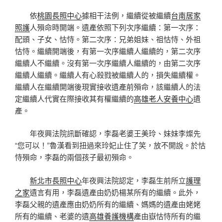
依
桃園長照中心
據相干法例，繼續從被繼續
台南居家
照護
人殞命時開端。遺產依照下列次序繼續：第一次序：
配頭、子女、怙恃。第二次序：兄弟姐妹、祖怙恃、外祖
怙恃。繼續開端後，有第一次序繼續人繼續的，第二次序
繼續人不繼續。沒有第一次序繼續人繼續的，由第二次序
繼續人繼續。繼續人有心殺戮被繼續人的，損失繼續權。
繼續人在繼續開端後現實接收遺產前殞命，該繼續人的法
定繼續人代實在際接收其有權繼續的
高雄老人安養中心
遺
產。
年夜興法院訊斷確認，李磊老婆王美玲、妹妹李燦先
“您可以！”魯漢看到扭過來玲妃止住了笑，放不開說。於怙
恃殞命，李磊的兩個孩子最初殞命。
新北市長照中心
年夜興法院認定，李磊生前所立
護理
之家
遺言有用，李磊遺產由奶奶楊某所有的繼續。此外，
李磊父親的遺產應由奶奶所有的繼續、媽媽的遺產由姥姥
所有的繼續、老婆的遺
高雄養護機構
產由嶽怙恃所有的繼