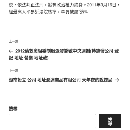
夜，依法判正法刑，褫奪政治權力終身。2011年9月16日，
經最高人平易近法院核準，李磊被履“這%
文
上
上一篇
章
一
2012倫敦奧組委制服派發掛號中央凋謝(轉錄發公司 登
導
篇
記 地址 營業 地址載)
覽
文
章
下
下一篇
一
湖南設立 公司 地址潤達商品有限公司 天年夜的說謊局
篇
文
章
搜尋
搜
尋