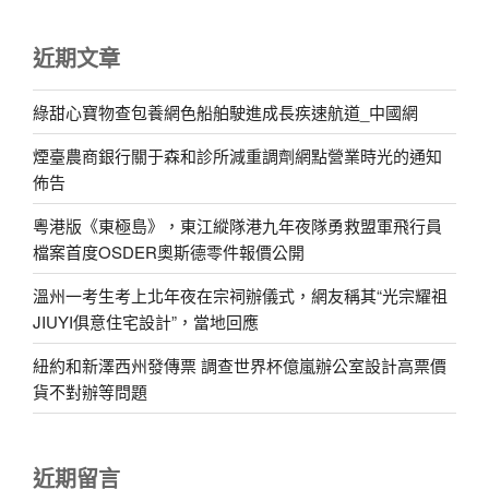
近期文章
綠甜心寶物查包養網色船舶駛進成長疾速航道_中國網
煙臺農商銀行關于森和診所減重調劑網點營業時光的通知
佈告
粵港版《東極島》，東江縱隊港九年夜隊勇救盟軍飛行員
檔案首度OSDER奧斯德零件報價公開
溫州一考生考上北年夜在宗祠辦儀式，網友稱其“光宗耀祖
JIUYI俱意住宅設計”，當地回應
紐約和新澤西州發傳票 調查世界杯億嵐辦公室設計高票價
貨不對辦等問題
近期留言