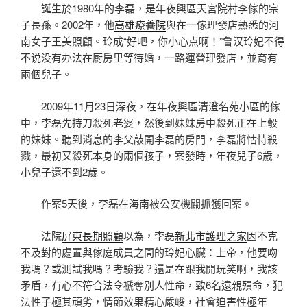
誕生於1980年的李磊，是年夜興區天宮院村李傢的宗
子長孫。2002年，他
高雄療養院
與在一傢理發店熟悉的河
南女子王美照顧。玲成“好吧，你小心点啊！”鲁汉玲妃不得
不说没有办法在厨房里等待婚，一路運營理發店，並育有
兩個兒子。
2009年11月23日深夜，在年夜興區清澄名苑小區的傢
中，李磊先持刀殺死老婆，然後到妹妹房中殺死正在上彀
的妹妹。聽到消息的李父敲開李磊的房門，李磊將怙恃殺
戮，最初又殺死本身的兩個孩子，案發時，年夜兒子6歲，
小兒子還不到2歲。
作案5天後，李磊在海南被公安機關抓獲回案。
法院
屏東長期照顧
以為，李磊
新北市護理之家
因不克
不及對的處置與傢庭成員之間的玲妃心臟：上帝，他要吻
我嗎？或測試我嗎？考驗我？還是在跟我開玩笑啊，我該
矛盾，有心不符合法令褫奪別人性命，致6名遠親殞命，犯
法性子極其頑劣，情節效果精心嚴峻，社會迫害性極年