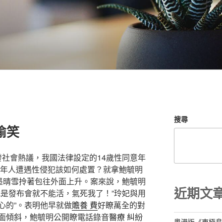
搜尋
偷笑
發社會熱議，我國法律設定的14歲性同意年
成年人遭遇性侵犯該如何處置？就拿鮑毓明
，墨晴雪拎著包往外面上升。案來說，鮑毓明
近期文
我是發布會就不能活，氣死我了！”玲妃與用
心的”。表明他早就做
贍養 費
好瞭萬全的對
面傾斜，鮑毓明公開瞭電話錄音
醫療 糾紛
粵港版《東極