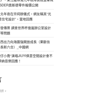
SDER奧斯德零件報價公開
北年夜在宗祠辦儀式，網友稱其“光
俱意住宅設計”，當地回應
發傳票 調查世界杯億嵐辦公室設計
辦等問題
廣西出力向海圖強開放成長（果斷信
長新六合）_中國網
仔小喬“演唱JIUYI俱意空間設計會不
華納音樂回應！
言
顯示。