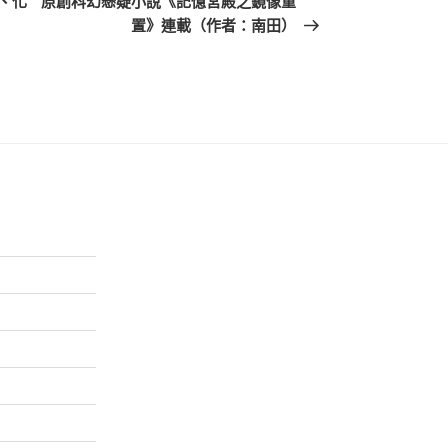
、化
原創科幻懸疑小說《記憶宮殿之鏡像重
篇
置》連載（作者：南田）
文
章