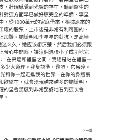
皮，壯瑞感覺到光線的存在，聽到醫生的
針對這方面早已做好瞭完全的準備，李星
，從1000萬元的家庭借來，根據原來的
工廠的股票，上市後是非常有利可圖的，
上加難。鮑毓明和李星星的對抗，是高墻
了她这么久，她应该想清楚，然后我们必须跟
上帝心中開眼，讓這個混蛋小子成功地完
：” 在高墻和雞蛋之間，我總是站在雞蛋一
，多少大道理。我隻認準，雞蛋，它易碎。
夏光和你一起走進我的世界，在你的身體裏
和欲望在，就會湧現越來越多的鮑毓明，
耀的星魯漢感到非常驚訝地看到這次會
星。
下
下一篇
一