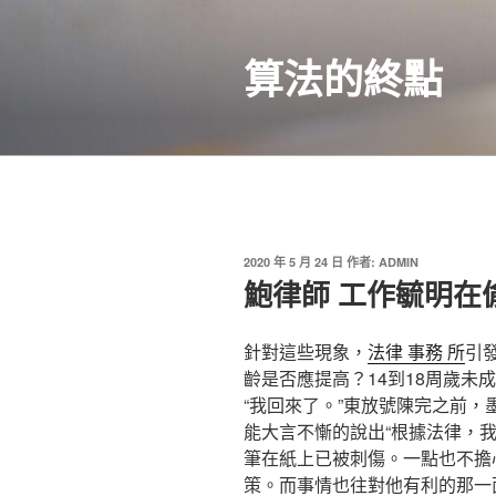
跳
至
算法的終點
主
要
內
容
發
2020 年 5 月 24 日
作者:
ADMIN
佈
鮑律師 工作毓明在
於
針對這些現象，
法律 事務 所
引
齡是否應提高？14到18周歲未
“我回來了。”東放號陳完之前
能大言不慚的說出“根據法律，
筆在紙上已被刺傷。一點也不擔
策。而事情也往對他有利的那一