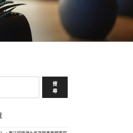
搜
尋
章
島》，東江縱隊港九年夜隊勇救盟軍飛