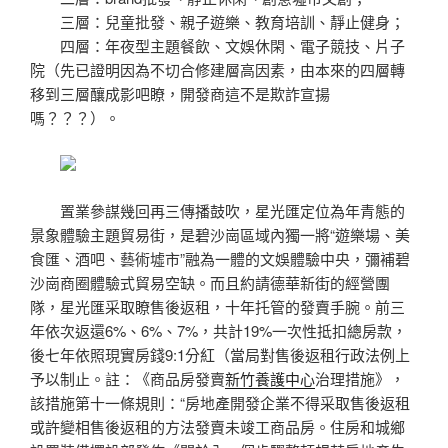
三層：兒童批發、親子遊樂、教育培訓、靜止健身；
四層：年夜型主題餐飲、文娛休閑、電子競技、片子
院（先已證明因為不切合修建層高因素，由本來的四層轉
移到三層釀成影吧瞭，開發商這不是欺詐宣揚
嗎？？？）。
置業參謀幾回再三傳播鼓吹，星光匯定位為年青態的
景象體驗主題貿易街，是碧沙崗區域內獨一將“遊樂場、美
食匯、酒吧、藝術墟市”融為一體的文娛體驗中央，彌補碧
沙崗商圈體驗式貿易空缺。而且約請德華新街的經營團
隊，星光匯采取瞭售後返租，十年托管的發賣手腕。前三
年依次返還6%、6%、7%，共計19%一次性抵扣總房款，
後七年依照現實房錢9:1分紅（當局對售後返租行政法例上
予以制止。註：《商品房發賣
新竹養護中心
治理措施》，
該措施第十一條規則：“房地產開發企業不得采取售後返租
或許變相售後返租的方法發賣未竣工商品房。住房和城鄉