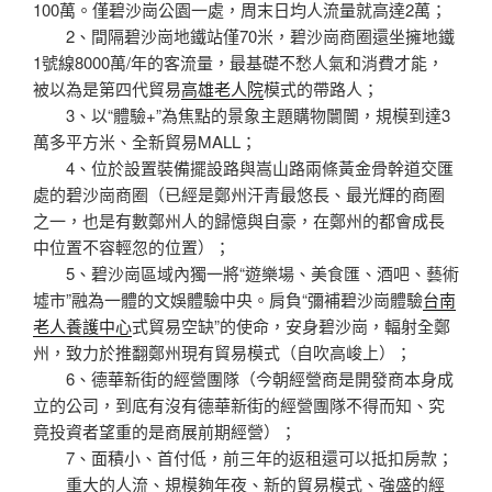
100萬。僅碧沙崗公園一處，周末日均人流量就高達2萬；
2、間隔碧沙崗地鐵站僅70米，碧沙崗商圈還坐擁地鐵
1號線8000萬/年的客流量，最基礎不愁人氣和消費才能，
被以為是第四代貿易
高雄老人院
模式的帶路人；
3、以“體驗+”為焦點的景象主題購物闤闠，規模到達3
萬多平方米、全新貿易MALL；
4、位於設置裝備擺設路與嵩山路兩條黃金骨幹道交匯
處的碧沙崗商圈（已經是鄭州汗青最悠長、最光輝的商圈
之一，也是有數鄭州人的歸憶與自豪，在鄭州的都會成長
中位置不容輕忽的位置）；
5、碧沙崗區域內獨一將“遊樂場、美食匯、酒吧、藝術
墟市”融為一體的文娛體驗中央。肩負“彌補碧沙崗體驗
台南
老人養護中心
式貿易空缺”的使命，安身碧沙崗，輻射全鄭
州，致力於推翻鄭州現有貿易模式（自吹高峻上）；
6、德華新街的經營團隊（今朝經營商是開發商本身成
立的公司，到底有沒有德華新街的經營團隊不得而知、究
竟投資者望重的是商展前期經營）；
7、面積小、首付低，前三年的返租還可以抵扣房款；
重大的人流、規模夠年夜、新的貿易模式、強盛的經