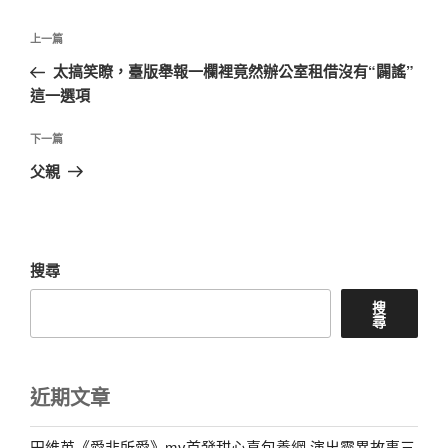
文
上
上一篇
章
一
太搞笑瞭，臺版舉報一欄裡竟然辦公室租借沒有“闢謠”
導
篇
這一選項
覽
文
章
下
下一篇
一
父親
篇
文
章
搜尋
搜
尋
近期文章
田維英《愛非所愛》mv首發甜心喜包養網 演出靈異故事三