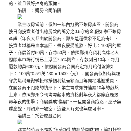
的，並且做好抽身的預備。
陷阱二：購房合同陷阱
業主收房當前，假如一年內打點不瞭房產證，開發商
按日向投資者付出總房款的萬分之0.5守約金,假如辦不瞭房
產證（年夜大都由於開發商，鄭州這種徵象不足為奇），
投資者堪稱是血本無回、晝夜蒙受煎熬，好比：100萬的屋
子，商展首付50萬，存款50萬，依照鄭州商貸利
高雄老人
照顧
率市場行情已上浮至7.5%擺佈，存款刻日10年，每月
還款約莫6000元，依照開發商合同商定每月賠付盤算如
下： 100萬*0.5/1萬 *30 = 1500（元），開發商假如有興趣
守約堪稱是微微松松掙個利錢差額而且等閒地逃避重責，
在開發商不跑路的情形下，業主需求如許連續10年的煎熬
上來，依照鄭州今朝均勻薪水的資格對年夜大都傢庭是致
命年夜的衝擊；商展釀成“傷展”。一旦開發商跑路，屋子無
房產證，到頭來一場空，這些人有冤也無處可申。
陷阱三：托管履歷合同
購置的時辰不是說“德華新街的經營團隊”嗎，簽訂托管