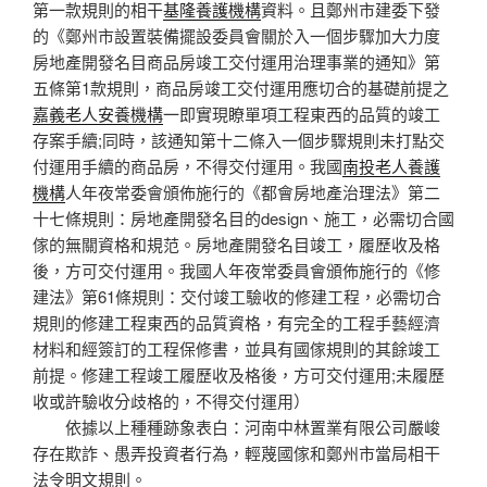
第一款規則的相干
基隆養護機構
資料。且鄭州市建委下發
的《鄭州市設置裝備擺設委員會關於入一個步驟加大力度
房地產開發名目商品房竣工交付運用治理事業的通知》第
五條第1款規則，商品房竣工交付運用應切合的基礎前提之
嘉義老人安養機構
一即實現瞭單項工程東西的品質的竣工
存案手續;同時，該通知第十二條入一個步驟規則未打點交
付運用手續的商品房，不得交付運用。我國
南投老人養護
機構
人年夜常委會頒佈施行的《都會房地產治理法》第二
十七條規則：房地產開發名目的design、施工，必需切合國
傢的無關資格和規范。房地產開發名目竣工，履歷收及格
後，方可交付運用。我國人年夜常委員會頒佈施行的《修
建法》第61條規則：交付竣工驗收的修建工程，必需切合
規則的修建工程東西的品質資格，有完全的工程手藝經濟
材料和經簽訂的工程保修書，並具有國傢規則的其餘竣工
前提。修建工程竣工履歷收及格後，方可交付運用;未履歷
收或許驗收分歧格的，不得交付運用）
依據以上種種跡象表白：河南中林置業有限公司嚴峻
存在欺詐、愚弄投資者行為，輕蔑國傢和鄭州市當局相干
法令明文規則。