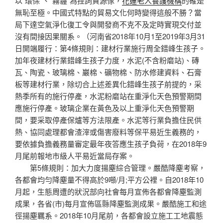
以“環保”、“霧霾”為捏詞資源傢，
花蓮老人養護機構
的確是
無恥至極。中國式特點的貿易文化何時變得這般不勝？當
局下達空氣淨化復工令與開發商不克不及定時實現交付並
沒有間接因果關系。（河南省2018年10月1至2019年3月31
日開端履行：第4條規則：建材行業施行周全錯峰生孩子。
加年夜建材行業錯峰生孩子力度，水泥(不含粉磨站)、磚
瓦、陶瓷、玻璃棉、巖棉、礦物棉、防水修建資料、石膏
板等建材行業，除切合上述差異化錯峰生孩子前提的，采
熱季所有的施行停產，水泥粉磨站在重淨化天色預警期間
應施行停產。玻璃企業在黃色及以上重淨化天色預警期
間，要采取停產保爐等方法限產。水泥等行業負擔住民供
熱、協同處理都會渣滓或傷害廢料等保平易近生義務的，
要依據負擔義務量審定最年夜答應生孩子負荷，在2018年9
月尾前報地市級人平易近當局存案。
第5條規則：加大力度揚塵綜合管理。嚴酷降塵考察，
各都會均勻降塵量不得高於9噸/月;平方公裡。自2018年10
月起，生態周遭的狀況部向社會每月宣佈各都會降塵監測
成果，各省(市)每月宣佈區縣降塵監測成果。嚴酷施工和途
徑揚塵羈系。2018年10月尾前，各都會設立施工工地震態