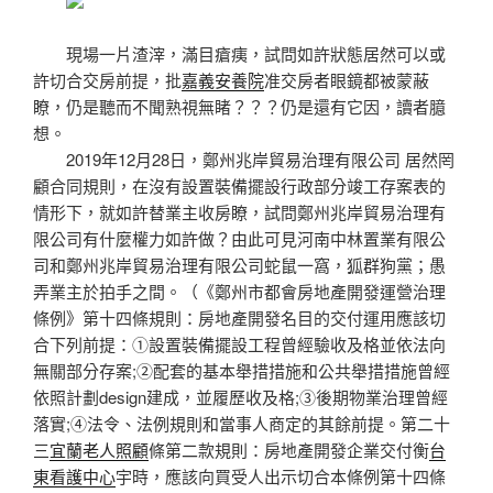
現場一片渣滓，滿目瘡痍，試問如許狀態居然可以或
許切合交房前提，批
嘉義安養院
准交房者眼鏡都被蒙蔽
瞭，仍是聽而不聞熟視無睹？？？仍是還有它因，讀者臆
想。
2019年12月28日，鄭州兆岸貿易治理有限公司 居然罔
顧合同規則，在沒有設置裝備擺設行政部分竣工存案表的
情形下，就如許替業主收房瞭，試問鄭州兆岸貿易治理有
限公司有什麼權力如許做？由此可見河南中林置業有限公
司和鄭州兆岸貿易治理有限公司蛇鼠一窩，狐群狗黨；愚
弄業主於拍手之間。（《鄭州市都會房地產開發運營治理
條例》第十四條規則：房地產開發名目的交付運用應該切
合下列前提：①設置裝備擺設工程曾經驗收及格並依法向
無關部分存案;②配套的基本舉措措施和公共舉措措施曾經
依照計劃design建成，並履歷收及格;③後期物業治理曾經
落實;④法令、法例規則和當事人商定的其餘前提。第二十
三
宜蘭老人照顧
條第二款規則：房地產開發企業交付衡
台
東看護中心
宇時，應該向買受人出示切合本條例第十四條