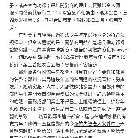
子，或許室內功課；是以開發商的理由其實難以令人佩
服。開發商其罪有二：1、以空氣淨化為由，混淆黑白，妄
圖蒙混過關；2、無視合同商定，觸犯罪律規則，強制交
房。
有些業主曾經經由過程法令手腕來保護本身的符合法
規權益，但令人遺憾的是，開發商居然在這場具備赤裸裸
證據和鐵一般的事實中勝訴瞭，被告開初徵詢瞭良多lawyer
，一切lawyer 望過都一致以為這是開發商責任，肯定可以
勝訴。業主曾經表白立場：會投訴、會信訪。
鄭州被各位國傢中央都會，可見其位置主要性和都會
的名譽；鄭州市當局這幾年無論在周遭的狀況管控、房產
規范、經濟突起、人才引入都做瞭諸多盡力，但鄭州市的
部門房地產開發商卻罔顧當局的法令條則，肆意轔轢業主
的底限，而形成部門業主不得已走上維權途徑上。這幾年
也成瞭鄭州街道上、市當局門口、法院門口等處所一道“靚
麗的景致”。一切喜歡鄭州這座都會、違心在這裡紮根的有
志青年：他們一直堅信鄭州的今
新竹失智老人安養中心
天
會越來越好，堅信公理決不會被坑蒙誘騙所蒙蔽，堅信當