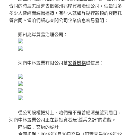
合同的時辰怎麼進去個鄭州兆岸貿易治理公司，估量很多
多少人曾經開端懵逼瞭，有些人就如許糊裡顢頇的簽瞭托
管合同。當咱們細心查問公司企業信息容易發明：
鄭州兆岸貿易治理公司：
河南中林置業有限公司基
安養機構
礎信息：
從公司股權把持上，咱們是不是曾經清楚望到眉目，
河南中林置業公司正在對投資者玩“緩兵之計”的遊戲。
陷阱四：交房的詭計
合同規則：2019年6月30日交房（現實交房2019年12