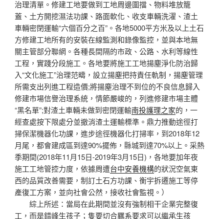
治理清單。修建工地要做到工地周邊圍擋、物料堆放籠
蓋、土方開挖濕法功課、路面軟化、收支車輛洗濯、渣土
車輛密閉運輸“六個百分之百”。各地5000平方米及以上土石
方修建工地所有的安裝在線監測和錄像監控，並與本地無
關主管部分聯網。各種長間隔的市政、公路、水利等線性
工程，實踐分段施工。各地要將施工工地揚塵淨化防治歸
入“文化施工”治理范疇，設立揚塵把持責任軌制，揚塵管理
所需支出列進工程造價;將揚塵治理不到位的不良信息歸入
修建市場信譽治理系統，情節嚴峻的，列進修建市場主體
“黑名單”;對渣土車輛未做到密閉運輸
南投護理之家
的，一
經查處按下限處分並撤消渣土運輸標準。鼎力推動途徑打
掃保潔機器化功課，進步途徑機器化打掃率，到2018年12
月尾，都會建成區到達90%擺佈，縣城到達70%以上。采熱
季期間(2018年11月15日-2019年3月15日)，各地要加年夜
施工工地管控力度，依據周遭
台中安養機構
的狀況空氣東
西的品質改善需要，制訂土石方功課、衡宇拆遷施工等停
產復工方案，並向社會公然，接收社會監視。）
綜上所述：當局在此期間並沒有強制相干企業完整復
工，而是錯峰生孩子；隻要切合羈系要求可以繼承生孩