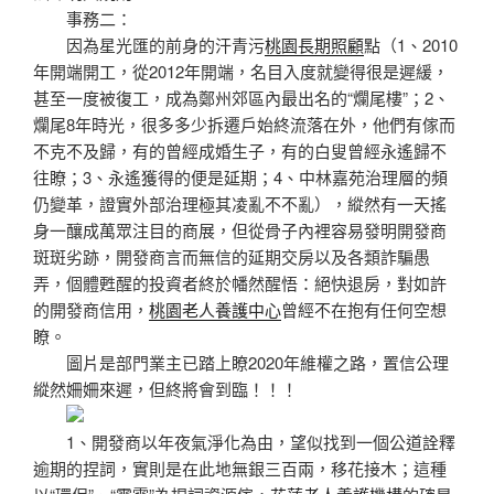
事務二：
因為星光匯的前身的汗青污
桃園長期照顧
點（1、2010
年開端開工，從2012年開端，名目入度就變得很是遲緩，
甚至一度被復工，成為鄭州郊區內最出名的“爛尾樓”；2、
爛尾8年時光，很多多少拆遷戶始終流落在外，他們有傢而
不克不及歸，有的曾經成婚生子，有的白叟曾經永遙歸不
往瞭；3、永遙獲得的便是延期；4、中林嘉苑治理層的頻
仍變革，證實外部治理極其凌亂不不亂），縱然有一天搖
身一釀成萬眾注目的商展，但從骨子內裡容易發明開發商
斑斑劣跡，開發商言而無信的延期交房以及各類詐騙愚
弄，個體甦醒的投資者終於幡然醒悟：絕快退房，對如許
的開發商信用，
桃園老人養護中心
曾經不在抱有任何空想
瞭。
圖片是部門業主已踏上瞭2020年維權之路，置信公理
縱然姍姍來遲，但終將會到臨！！！
1、開發商以年夜氣淨化為由，望似找到一個公道詮釋
逾期的捏詞，實則是在此地無銀三百兩，移花接木；這種