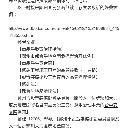
局不會放過這群損壞鄭州抽像的害群之馬。
以下鏈接是鄭州某開發商無竣工存案表敗訴的經典案
例：
http://www.360doc.com/content/15/0219/13/21839834_449
418550.shtml
參考文獻
【商品房發賣治理措施】
【鄭州市都會房地產開發運營治理條例】
【商品房生意合同】
【修建工程施工東西的品質驗收同一資格】
【設置裝備擺設工程東西的品質治理條例】
【修建法】
【都會房地產治理法】
鄭州市設置裝備擺設委員會【關於入一個步驟加大力
度房地產開發名目商品房竣工交付運用治理事業的
台中安
養院
通知】
鄭建〔2006〕56號 【鄭州市設置裝備擺設委員會關於
入一個步驟加大力度房地產開發】