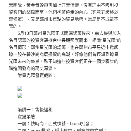
營團隊、黃金骨幹道再加上汗青情懷，沒有理由不吸引投
資客們的聞風而至，他們抱著僥幸的內心（究竟五證終於
齊備瞭）、又是鄭州市焦點的貿易地帶，當局是不成能不
管的。
5月13日鄭州星光匯正式開端認籌後來，前去餐與加入
名目認籌的投資客簇擁
台中長期照護
而來，相識“星光匯”的
名目情形。鄭州星光匯的認籌，也在鄭州市平易近中掀起
瞭一股在碧沙崗商展投資的高潮，好像他們曾經望到瞭星
光匯未來的盛景，殊不知這些投資客們正在一個步驟步的
踏進開發商的萬丈深淵。
附星光匯發賣截圖：
陷阱一：售後返租
宣揚業態
一層：快時尚、西式快餐、brand批發；
二層：brand批發、靜止休閑、創意墟市文創；