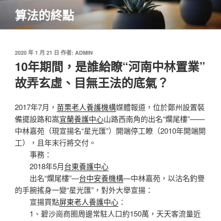
跳
算法的終點
至
主
要
內
發
2020 年 1 月 21 日
作者:
ADMIN
佈
10年期間，是誰給瞭“河南中林置業”
容
於
故弄玄虛、目無王法的底氣？
2017年7月，
苗栗老人養護機構
媒體報道，位於鄭州設置裝
備擺設路和嵩
宜蘭養護中心
山路西南角的出名“爛尾樓”——
中林嘉苑（現宣揚名“星光匯”）開端停工瞭（2010年開端開
工），且年末行將交付。
事務：
2018年5月
台東養護中心
出名“爛尾樓”—
台中安養機構
—中林嘉苑，以沽名釣譽
的手腕搖身一變“星光匯”，對外大舉宣揚：
宣揚買點
屏東老人養護中心
：
1、碧沙崗商圈周邊常駐人口約150萬，天天客流量近