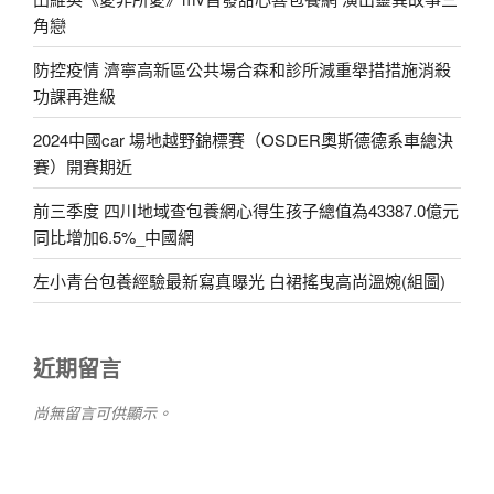
角戀
防控疫情 濟寧高新區公共場合森和診所減重舉措措施消殺
功課再進級
2024中國car 場地越野錦標賽（OSDER奧斯德德系車總決
賽）開賽期近
前三季度 四川地域查包養網心得生孩子總值為43387.0億元
同比增加6.5%_中國網
左小青台包養經驗最新寫真曝光 白裙搖曳高尚溫婉(組圖)
近期留言
尚無留言可供顯示。