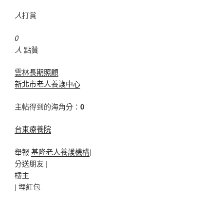
人
打賞
0
人
點贊
雲林長期照顧
新北市老人養護中心
主帖得到的海角分：
0
台東療養院
舉報
基隆老人養護機構
|
分送朋友 |
樓主
|
埋紅包