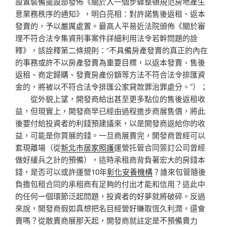
設置裝備擺設部發佈《關於入一個步驟整頓規范房地產生
意業務秩序的通知》，明白亮相：對許諾售後返租、返本
發賣的，予以嚴厲處置。最高人平易近法院頒佈《關於審
理不符合法令集資刑事案件詳細利用法令若幹問題的詮
釋》，該詮釋第二條規則：“不具備房產發賣的真正的內在
的事務或許不以房產發賣為重要目標，以返本發賣、售後
返租、商定歸購、發賣房產份額等方法不符合法令排匯資
金的，將被以不符合法令排匯公家貸款罪治罪處分。”）；
從外貌上望，開發商給出甚至更多點位的售後返租收
益，但現實上，開發商早已經由過程進步商展售價，將此
後要付給投資者的利錢預建議來，以是開發商返給你的收
益，可能是你買展的錢。一旦商展賣完，開發商曾經可以
套現離場（從
新北市居家照護
運營托管合同簽訂公司曾經
做好緩兵之計的預備），這時承租商背負著宏大的房錢本
錢，是否可以或許運營10年
彰化安養機構
？誰來包管隨後
負擔包租合同的承租商有足夠的付出才能和信用？這此中
的任何一個環節泛起問題，投資者的好夢就將破碎。反過
來說，開發商假如真想把名目經營好賺取恆久利潤，還會
賣嗎？從散賣商展那天起，開發商就註定是不預備賣力