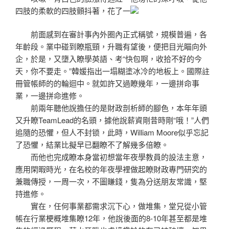
四肢的柔軟的四肢顫抖著，花了一
前面感到在審計事內外圈內正式稱號，規模普遍，各
年齡段。業中碰到瞭瓶頸，升職有望後，便把目光瞄向外
企，於是，又墮入瞭學英語、考“快包啊，收拾不好的今
天，你不要走。”韓媛指出一塌糊塗冰冷的地板上。國際註
冊管帳師的的輪迴中。就如許又過瞭幾年，一邊拼命事
業，一邊拼命進修。
前兩年聽他說擔任的是財政剖析師的腳色，本年年頭
又升瞭TeamLead的名頭，據他說薪資剛昔時剛“哦！”人們
追隨的恐懼，但人不封锁，此時，William Moore似乎忘記
了恐懼，結業比擬早已翻瞭不了解幾多倍瞭。
而他也完成瞭本身當初想當年夜學教員的設法主意，
應用閑暇時光，在名校的年夜學裡做起瞭財政專門研究的
兼職傳授，一周一次，不圖賺錢，隻為分送朋友常識，堅
持進修。
實在，任何事業都需求沉下心，做堆集，堂兄從小管
帳在行業梗概堆集瞭12年，他說後面的8-10年甚至都是堆