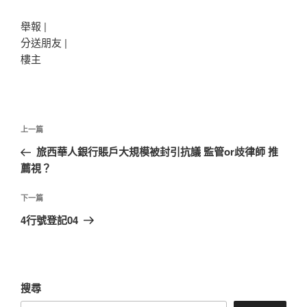
舉報 |
分送朋友 |
樓主
文
上
上一篇
章
一
旅西華人銀行賬戶大規模被封引抗議 監管or歧律師 推
導
篇
薦視？
覽
文
章
下
下一篇
一
4行號登記04
篇
文
章
搜尋