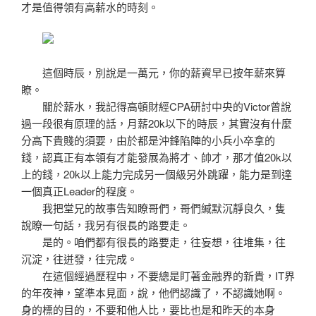
才是值得領有高薪水的時刻。
這個時辰，別說是一萬元，你的薪資早已按年薪來算
瞭。
關於薪水，我記得高頓財經CPA研討中央的Victor曾說
過一段很有原理的話，月薪20k以下的時辰，其實沒有什麼
分高下貴賤的須要，由於都是沖鋒陷陣的小兵小卒拿的
錢，認真正有本領有才能發展為將才、帥才，那才值20k以
上的錢，20k以上能力完成另一個級另外跳躍，能力是到達
一個真正Leader的程度。
我把堂兄的故事告知瞭哥們，哥們緘默沉靜良久，隻
說瞭一句話，我另有很長的路要走。
是的。咱們都有很長的路要走，往妄想，往堆集，往
沉淀，往迸發，往完成。
在這個經過歷程中，不要總是盯著金融界的新貴，IT界
的年夜神，望準本見面，說，他們認識了，不認識她啊。
身的標的目的，不要和他人比，要比也是和昨天的本身