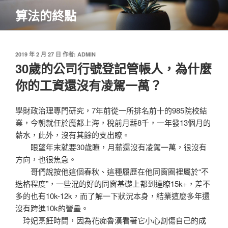
跳
算法的終點
至
主
要
內
發
2019 年 2 月 27 日
作者:
ADMIN
佈
30歲的公司行號登記管帳人，為什麼
容
於
你的工資還沒有凌駕一萬？
學財政治理專門研究，7年前從一所排名前十的985院校結
業，今朝就任於魔都上海，稅前月薪8千，一年發13個月的
薪水，此外，沒有其餘的支出瞭。
眼望年末就要30歲瞭，月薪還沒有凌駕一萬，很沒有
方向，也很焦急。
哥們說按他這個春秋、這種履歷在他同窗圈裡屬於“不
迭格程度”，一些混的好的同窗基礎上都到達瞭15k+，差不
多的也有10k-12k，而了解一下狀況本身，結業這麼多年還
沒有跨進10k的營壘。
玲妃烹飪時間，因為花痴魯漢看著它小心割傷自己的成