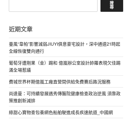
搜
尋
近期文章
臺風“韋帕”影響減弱JIUYI俱意豪宅設計，深中通道21時起
全線恢復雙向通行
葡萄牙遭剛果（金）踢和 億嵐辦公室設計帥羅表現欠佳踢
滿全場惹議
費城世界杯期億嵐工廠直營間供給免費賽后路況服務
尚達曼：可持續發展遇秀傳醫院健康檢查政治逆風 須靠政
策推創新減排
綠甜心寶物查包養網色船舶駛進成長疾速航道_中國網