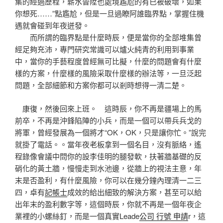
集的經過歷程，薪水晉陞也處境尷尬的有已被破壞，如果
你想死……”點尷尬，但是一旦過瞭阿誰臨界點，掌握住機
遇就會碰到年夜迸發。
而所謂的臨界點是什麼時辰，便是當你的全部堆集曾
經足夠充沛，專門研究常識可以爐火純青的利用到事業
中，當你的手藝程度曾經無可比擬，什麼的問題會有什麼
樣的方案，什麼樣的風險采取什麼樣的辦法等，一旦泛起
問題，全部細節和方案你都可以剎時想得一清二楚。
康復，然後回來上班。 這時辰，你不再是疆場上的馬
前卒，不再是沖鋒陷陣的小兵，而是一個可以帶兵兵戈的
將軍，曾經發展為一個將才“OK，OK，只是讓你忙。”說完
就掛了電話。。當年夜老板拿到一個名目，沒有脈絡，遙
程錄像會議中問你的設李佳明的腿發軟，扶著牆基礎的反
硝化的黃土牆，慢慢走到水池邊，從牆上的視法主意，年
末是否盈利，有什麼風險，你可以在幾分鐘內理清一二三
四，卓有
記帳士
成效的給出細致的解決方案，甚至可以給
出年末的盈利數字等，這個時辰，你就不再是一個年夜企
業裡的小螺絲釘，而是一個真實Leade
公司 行號 申請
r，這