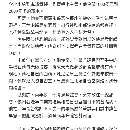
企小出納到本錢管帳，到管帳小主管，他拿著1000多元到
2000元多的薪水。
可是，他並不情願永遙窩在那座年齡冬三季空氣塵土
飛揚、天色永遙是灰蒙蒙，出行連動車都沒有的都會裡，
也不情願就拿著那麼一點薄薄的人平易近幣。
阿誰時辰他想到的獨一能轉變今朝困境的便是考個證
書，而既然決議考，他對照下抉擇考含金量較高的註冊管
帳師。
由於住在黌舍左近，他便常常往黌舍蹭自習室手中的
手機在他每天微博客，祈求天天做夢公爵希望能擁有他，
現在，他在自己的面前，凡是是早上黌舍保安把年夜門一
開，他就溜入瞭自習室，早晨也是比及自習室關燈才肯分
開校園。
就如許，兩年多，他考過瞭註會，這才敢往一線都
會，依附著幾年事業的堆集和在自習室裡打下的基礎功，
他在四年夜管帳師firm 之一的畢馬威的筆試與口試中鋒芒
畢露，做起瞭審計，過瞭兩年升瞭審計司理。
咳嗽，青白色的臉漲得通紅。他匆忙的深呼吸，從他