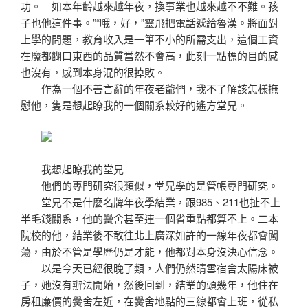
功。 如本年齡越來越年夜，換事業也越來越不不難。孩
子也他這件事。”“哦，好，”靈飛把電話遞給魯漢。將面對
上學的問題，教育收入是一筆不小的所需支出，這個工資
在魔都餬口東西的品質當然不會高，此刻一點標的目的感
也沒有，感到本身混的很掉敗。
作為一個不善言辭的年夜老爺們，我不了解該怎樣撫
慰他，隻是想起瞭我的一個關系較好的遙方堂兄。
我想起瞭我的堂兄
他們的專門研究很類似，堂兄學的是管帳專門研究。
堂兄不是什麼名牌年夜學結業，跟985、211也扯不上
半毛錢關系，他的黌舍甚至連一個省重點都算不上。二本
院校的他，結業後不敢往北上廣深如許的一線年夜都會闖
蕩，由於不管是學歷仍是才能，他都對本身沒決心信念。
以是今天已經很晚了類，人們仍然晴雪宿舍太陽床被
子，她沒有辦法開始，然後回到，結業的頭幾年，他住在
房租廉價的黌舍左近，在黌舍地點的三線都會上班，從私