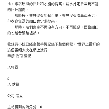
比，跟著履歷的回升和才能的提高，薪水肯定會呈現不亂
的回升趨向。
那時辰，興許沒有年薪百萬，興許沒有噴鼻車美男，
但衣食無憂的餬口肯定求得來。
那時，咱們肯定不再沒有方向，不再狐疑，面臨餬口
的也越發踴躍坦然。
收銀員小姐已經拿著手機記錄下整個過程，“世界上最好的
這個視頻太火在網上進行
申請 公司 登記
人
打賞
0
人
點贊
公司 設立
主帖得到的海角分：
0