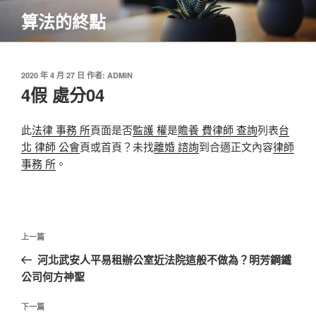
跳
算法的終點
至
主
要
內
發
2020 年 4 月 27 日
作者:
ADMIN
佈
4假 處分04
容
於
此
法律 事務 所
頁面是否
監護 權
是
贍養 費
律師 查詢
列表
台
北 律師 公會
頁或首頁？未找
離婚 諮詢
到合適正文內容
律師
事務 所
。
文
上
上一篇
章
一
河北武安人平易租辦公室近法院這般不做為？明芳鋼鐵
導
篇
公司何方神聖
覽
文
章
下
下一篇