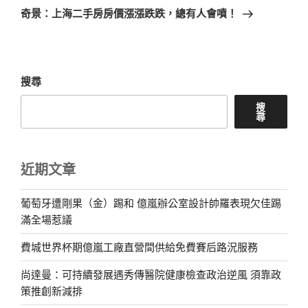
一
奇景：上海二手房房價漲漲跌跌，總有人會噴！
篇
文
章
搜尋
搜
尋
近期文章
葡萄牙遭剛果（金）踢和 億嵐辦公室設計帥羅表現欠佳踢
滿全場惹議
費城世界杯期億嵐工廠直營間供給免費賽后路況服務
尚達曼：可持續發展遇秀傳醫院健康檢查政治逆風 須靠政
策推創新減排