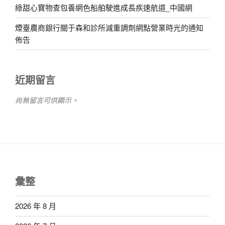
綠甜心寶物查包養網色船舶駛進成長疾速航道_中國網
煙臺農商銀行關于森和診所減重調劑網點營業時光的通知
佈告
近期留言
尚無留言可供顯示。
彙整
2026 年 8 月