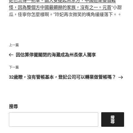
怪，因為整個方中國最顯赫的家族，沒有之一。元首
“小甜
瓜，佳寧你怎麼樣啊。”玲妃再次微笑的嘴角緩緩落下。。
文
上
上一篇
章
一
因估算停擺關閉的海灘成為州長傢人獨享
導
篇
覽
文
下
下一篇
章
一
32歲瞭，沒有管帳基本，登記公司可以轉業做管帳嗎？
篇
文
章
搜尋
搜
尋