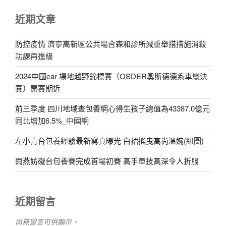
近期文章
防控疫情 濟寧高新區公共場合森和診所減重舉措措施消殺
功課再進級
2024中國car 場地越野錦標賽（OSDER奧斯德德系車總決
賽）開賽期近
前三季度 四川地域查包養網心得生孩子總值為43387.0億元
同比增加6.5%_中國網
左小青台包養經驗最新寫真曝光 白裙搖曳高尚溫婉(組圖)
雨燕妨礙台包養賽完成首場初賽 高手車技高深令人折服
近期留言
尚無留言可供顯示。