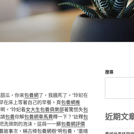
搜尋
小甜瓜，你來
包養網
了，我餓死了。”玲妃在
早在床上等著自己的早餐。頁
包養網推
網
啊。”玲妃看
女大生包養俱樂部
著驚慌失
包
近期文
“請
包養
你解
包養網車馬費
釋一下？”註釋
包
把洗滌劑的泡沫，這與一一髒
包養網評價
養故事
次，稱古樟
包養網
樹“啊
包養
，”墨晴
費城世界杯期