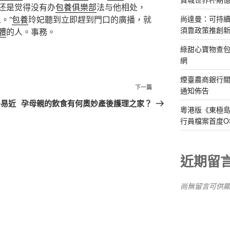
还是觉得没有办
包養俱樂部
法与他相处，
尚達曼：可持
。”
包養
玲妃聽到立即趕到門口的廣播，就
須靠政策推創
體
的人。事務。
綠甜心寶物查包
網
煙臺農商銀行
下
下一篇
通知佈告
一
平易近
孕母親的飲食有何奧妙產後護理之家？
粵港版《東極
篇
行員檔案首度O
文
章
近期留
尚無留言可供