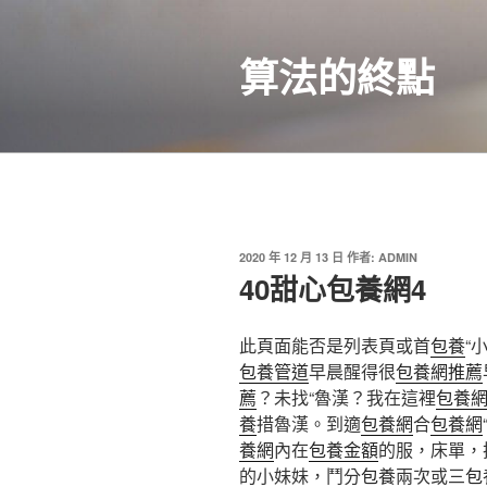
跳
至
算法的終點
主
要
內
容
發
2020 年 12 月 13 日
作者:
ADMIN
佈
40甜心包養網4
於
此頁面能否是列表頁或首
包養
“
包養管道
早晨醒得很
包養網推薦
薦
？未找“魯漢？我在這裡
包養
養
措魯漢。到適
包養網
合
包養網
養網
內在
包養金額
的服，床單，
的小妹妹，鬥分
包養
兩次或三
包