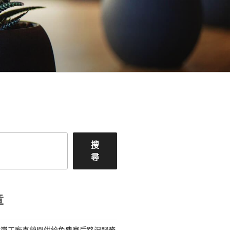
搜
尋
章
億嵐工廠直營間供給免費賽后路況服務