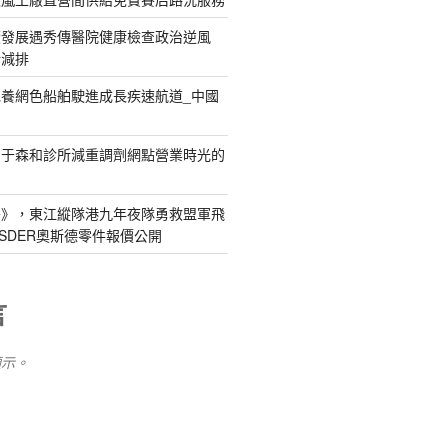
續發展遇秀傳醫院健康檢查政治逆風
新減排
養網色船舶駛進成長疾速航道_中國
關于森和診所減重調劑網點營業時光的
島》，東江縱隊港九年夜隊勇救盟軍飛
SDER奧斯德零件報價公開
言
顯示。