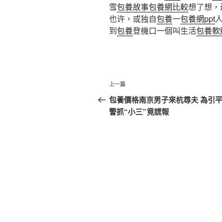
雪
包養故事
包養網比較
想了想，
也许，或独自
包養
一
包養網ppt
人
到
包養
登機口一個叫生活
包養軟
文
上
上一篇
章
一
包養價格南京男子來杭尋夫 為引
篇
警抓“小三”竟謊報
導
文
覽
章