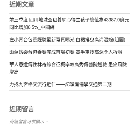
近期文章
前三季度 四川地域查包養網心得生孩子總值為43387.0億元
同比增加6.5%_中國網
左小青台包養經驗最新寫真曝光 白裙搖曳高尚溫婉(組圖)
雨燕妨礙台包養賽完成首場初賽 高手車技高深令人折服
華人患遺傳性林奇綜合征概率較高秀傳醫院巡檢 患癌風險
增高
力找九宮格交流行近仁——記嶺南儒學交通第二期
近期留言
尚無留言可供顯示。