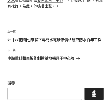
有掩飾。為此，他嗚咽出聲，。
文
上
上一篇
章
一
[xx花圃]也來聊下專門水電維修價格研究防水百年工程
導
篇
覽
文
下
下一篇
章
一
中聯重科華東智能制造基地揭月子中心牌
篇
文
章
搜尋
搜
尋