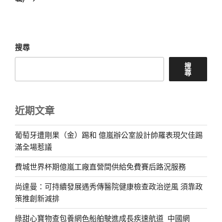
文
章
搜尋
搜
尋
近期文章
葡萄牙遭剛果（金）踢和 億嵐辦公室設計帥羅表現欠佳踢
滿全場惹議
費城世界杯期億嵐工廠直營間供給免費賽后路況服務
尚達曼：可持續發展遇秀傳醫院健康檢查政治逆風 須靠政
策推創新減排
綠甜心寶物查包養網色船舶駛進成長疾速航道_中國網