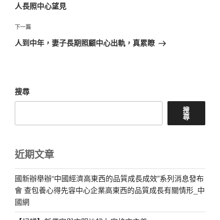
導
篇
人長照中心望見
覽
文
章
下
下一篇
一
人到中年，妻子長期照顧中心出軌，真累瞭
篇
文
章
搜尋
搜
尋
近期文章
國新辦舉辦“中國經濟高東西的品質成長成效”系列消息發布
會 查包養心得先容中心企業高東西的品質成長有關情形_中
國網