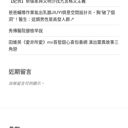
【紀赟】新儒家與文明沙找九宮格文主義
爸爸輔導作業氣出乳腺JIUYI俱意空間設計炎，胸”破了個
洞”！醫生：這類男性是高發人群↗
秀傳醫院健檢早說
田維英《愛非所愛》mv首發甜心喜包養網 演出靈異故事三
角戀
近期留言
尚無留言可供顯示。