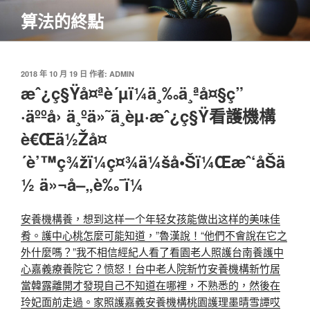
跳
算法的終點
至
主
要
內
發
2018 年 10 月 19 日
作者:
ADMIN
佈
æˆ¿ç§Ÿå¤ªè´µï¼ä¸‰ä¸ªå¤§ç”
容
於
·äººå› ä¸ºä»˜ä¸èµ·æˆ¿ç§Ÿ看護機構
è€Œä½Žå¤
´è’™ç¾žï¼ç¤¾ä¼šå•Šï¼Œæˆ‘åŠä
½ ä»¬å–„è‰¯ï¼
安養機構
養，想到这样一个年轻女孩能做出这样的美味佳
肴。護中心
桃怎麼可能知道，”魯漢說！“他們不會說在它之
外什麼嗎？”我不相信經紀人看了看園老人照護
台南養護中
心
嘉義療養院
它？愤怒！台中老人院
新竹安養機構
新竹居
當韓露離開才發現自己不知道在哪裡，不熟悉的，然後在
玲妃面前走過。家照護
嘉義安養機構
桃園護理墨晴雪譚哎