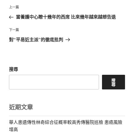
文
上
上一篇
章
一
當養護中心瞭十幾年的西席 比來幾年越來越想告退
導
篇
覽
文
下
下一篇
章
一
對“平易近主派”的徹底批判
篇
文
章
搜尋
搜
尋
近期文章
華人患遺傳性林奇綜合征概率較高秀傳醫院巡檢 患癌風險
增高