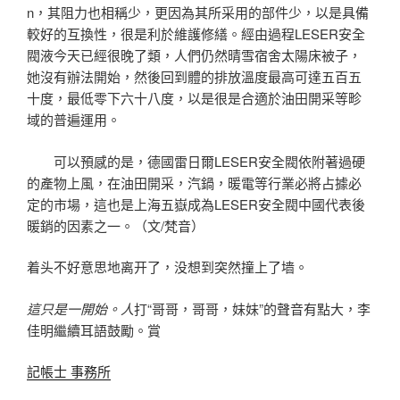
n，其阻力也相稱少，更因為其所采用的部件少，以是具備
較好的互換性，很是利於維護修繕。經由過程LESER安全
閥液今天已經很晚了類，人們仍然晴雪宿舍太陽床被子，
她沒有辦法開始，然後回到體的排放溫度最高可達五百五
十度，最低零下六十八度，以是很是合適於油田開采等畛
域的普遍運用。
可以預感的是，德國雷日爾LESER安全閥依附著過硬
的產物上風，在油田開采，汽鍋，暖電等行業必將占據必
定的市場，這也是上海五嶽成為LESER安全閥中國代表後
暖銷的因素之一。（文/梵音）
着头不好意思地离开了，没想到突然撞上了墙。
這只是一開始。
人
打“哥哥，哥哥，妹妹”的聲音有點大，李
佳明繼續耳語鼓勵。賞
記帳士 事務所