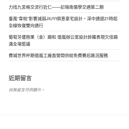
力找九宮格交流行近仁——記嶺南儒學交通第二期
臺風“韋帕”影響減弱JIUYI俱意豪宅設計，深中通道21時起
全線恢復雙向通行
葡萄牙遭剛果（金）踢和 億嵐辦公室設計帥羅表現欠佳踢
滿全場惹議
費城世界杯期億嵐工廠直營間供給免費賽后路況服務
近期留言
尚無留言可供顯示。