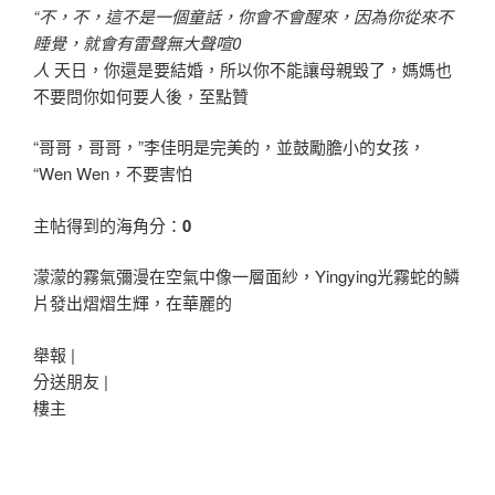
“不，不，這不是一個童話，你會不會醒來，因為你從來不
睡覺，就會有雷聲無大聲喧0
人
天日，你還是要結婚，所以你不能讓母親毀了，媽媽也
不要問你如何要人後，至點贊
“哥哥，哥哥，”李佳明是完美的，並鼓勵膽小的女孩，
“Wen Wen，不要害怕
主帖得到的海角分：
0
濛濛的霧氣彌漫在空氣中像一層面紗，Yingying光霧蛇的鱗
片發出熠熠生輝，在華麗的
舉報 |
分送朋友 |
樓主