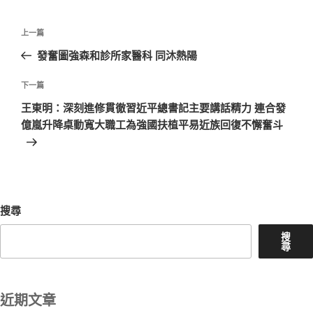
文
上
上一篇
章
一
發奮圖強森和診所家醫科 同沐熱陽
導
篇
覽
文
下
下一篇
章
一
王東明：深刻進修貫徹習近平總書記主要講話精力 連合發
篇
億嵐升降桌動寬大職工為強國扶植平易近族回復不懈奮斗
文
章
搜尋
搜
尋
近期文章