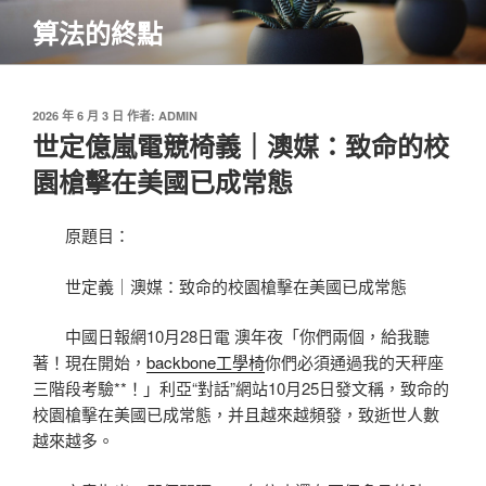
跳
算法的終點
至
主
要
內
發
2026 年 6 月 3 日
作者:
ADMIN
佈
世定億嵐電競椅義｜澳媒：致命的校
容
於
園槍擊在美國已成常態
原題目：
世定義｜澳媒：致命的校園槍擊在美國已成常態
中國日報網10月28日電 澳年夜「你們兩個，給我聽
著！現在開始，
backbone工學椅
你們必須通過我的天秤座
三階段考驗**！」利亞“對話”網站10月25日發文稱，致命的
校園槍擊在美國已成常態，并且越來越頻發，致逝世人數
越來越多。