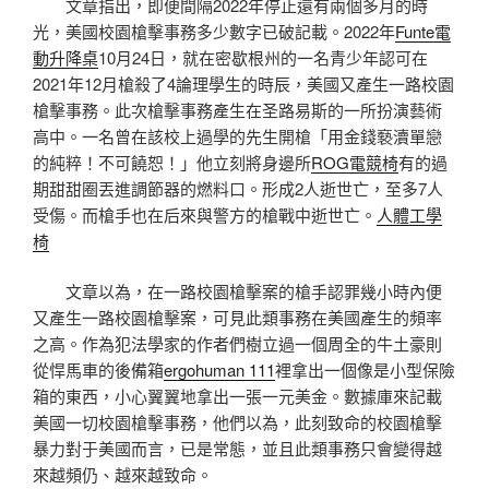
文章指出，即便間隔2022年停止還有兩個多月的時
光，美國校園槍擊事務多少數字已破記載。2022年
Funte電
動升降桌
10月24日，就在密歇根州的一名青少年認可在
2021年12月槍殺了4論理學生的時辰，美國又產生一路校園
槍擊事務。此次槍擊事務產生在圣路易斯的一所扮演藝術
高中。一名曾在該校上過學的先生開槍「用金錢褻瀆單戀
的純粹！不可饒恕！」他立刻將身邊所
ROG電競椅
有的過
期甜甜圈丟進調節器的燃料口。形成2人逝世亡，至多7人
受傷。而槍手也在后來與警方的槍戰中逝世亡。
人體工學
椅
文章以為，在一路校園槍擊案的槍手認罪幾小時內便
又產生一路校園槍擊案，可見此類事務在美國產生的頻率
之高。作為犯法學家的作者們樹立過一個周全的牛土豪則
從悍馬車的後備箱
ergohuman 111
裡拿出一個像是小型保險
箱的東西，小心翼翼地拿出一張一元美金。數據庫來記載
美國一切校園槍擊事務，他們以為，此刻致命的校園槍擊
暴力對于美國而言，已是常態，並且此類事務只會變得越
來越頻仍、越來越致命。