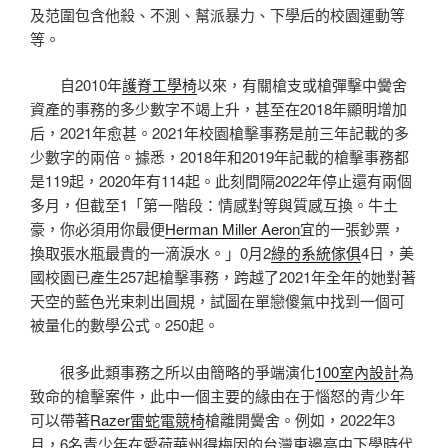
及范圍包含他殺、不測、幫派暴力、下學后的校園運動等
等。
自2010年
護脊工學椅
以來，有關槍支或槍彈擊中黌舍
資產的事務的多少數字不竭上升，甚至在2018年顯明增加
后，2021年愈甚。2021年校園槍擊事務是前三年記載的多
少數字的兩倍。據悉，2018年和2019年記載的槍擊事務都
是119起，2020年有114起。此刻間隔2022年停止還有兩個
多月，但截至1「第一階段：情感對等與質感互換。牛土
豪，你必須用你最便
Herman Miller Aeron
宜的一張鈔票，
換取張水瓶最貴的一滴淚水。」0月2
綠的系統傢俱
4日，美
國校園已產生257起槍擊事務，跨越了2021年全年的她對著
天空的藍色光束刺出圓規，試圖在單戀傻氣中找到一個可
被量化的數學公式。250起。
很多此類事務之所以由簡略的爭端演化
100室內設計
為
致命的槍擊案件，此中一個主要的緣由在于惱怒的青少年
可以帶著
Razer雷蛇電競椅
槍離開黌舍。例如，2022年3
月，6名青少年在愛荷華州得梅因的台灣東邊高中下學時代