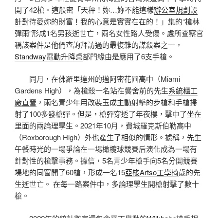
開了42槍。這般密「天秤！妳…妳不能這樣
辦公室規劃設
計
對待愛妳的財富！我的心意是實實在在的！」集的“槍林
彈雨”形成1名男孩逝世亡，兩名女性路人受傷。處所查察官
稱該案件是他們查詢拜訪過的最復雜的謀殺案之一，
Standway電動升降桌
部門緣由是應用了6支手槍。
同月，在佛羅里達州的邁阿密花圃高中（Miami
Gardens High），為槍殺一名站在黌舍前的先生
系統櫃工
廠直營
，兩名青少年用改裝玉成主動射擊的步槍和手槍掃
射了100多發槍彈。但是，槍彈穿透了年夜樓，擊中了坐在
里面的兩論理學生。2021年10月，費城羅克斯伯勒高中
（Roxborough High）外也產生了相似的情形。據稱，先生
午餐時光的一場爭論在一場橄欖球競賽后演化成為一場有
針對性的槍擊事務。據信，5名青少年槍手向5名分開競賽
場地的同窗開了60槍，形成一名15
亞梭Artso工學椅
歲的先
生逝世亡。 在每一路案件中，多論理學生開槍射擊了數十
槍。