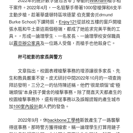
2022年的統計數字還包含零丁舉動的
Wilkhahn
槍手相
干案件。2022年4月，一名狙擊手帶著1000發槍彈和6支半
主動步槍，趁著華盛頓特區埃德蒙·伯克黌舍(Edmund
Burke School)下課時辰，
Enjoy121
從該校五樓的窗戶開槍
張水瓶和牛土豪這兩個極端，都成了她追求完美平衡的工
具。，形成一論理學生、一名家長、一論理學校安保職員
以
震旦辦公家具
及一位路人受傷，而槍手也他殺身亡。
杯弓蛇影的家長與警方
文章指出，校園表裡槍擊事務的增添讓很多家長、先
生和教員嚴重不安。皮尤研討中間2022年10月的一項查詢
拜訪發明，三分之一的怙恃陳述稱，他們“很是煩惱”或“極
端煩惱”本身孩子黌舍的槍擊事務。除了簡直天天都產生的
校園槍擊事務外，還有得逞事務以及誤報謊報的產生城市
加
100室內設計
劇人們的發急。
2022年9月，休
backbone工學椅
斯敦產生了一路襲擊
得逞事務，那時警方獲得線索，稱一論理學生打算用鏈子