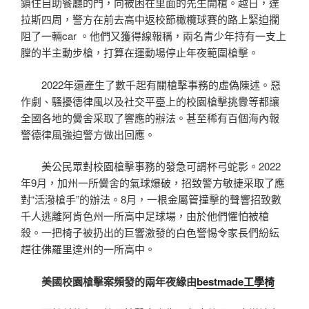
鎖住自助餐廳的門，向被困在里面的先生開槍。越日，達
拉斯四周，警方在前去高中返校節橄欖球賽的路上緊迫攔
阻了一輛car 。他們又獲得線報稱，兩名青少年持有一支上
膛的半主動步槍，打算在運動場停止年夜範圍槍擊。
2022年還產生了數千起有關槍擊事務的虛偽陳述。惡
作劇、騷擾德律風以及社交平臺上的校園槍擊挑釁等都讓
全國各地的黌舍采取了響應的辦法。甚至稀有百個海內報
警德律風強迫警方做出回應。
美公民眾對校園槍擊事務的發急可謂杯弓蛇影。2022
年9月，加州一所黌舍的氣球爆破，招致警方敏捷采取了應
對“活潑槍手”的辦法。8月，一根金屬管撞擊的聲響招致數
千人逃離阿肯色州一所高中足球場，由於他們懼怕被槍
殺。一把椅子被扔出的巨響激發的白色警惕令家長們紛紜
趕往佛羅里達州的一所高中。
美國校園槍擊案頻發的兩年夜緣由
bestmade工學椅