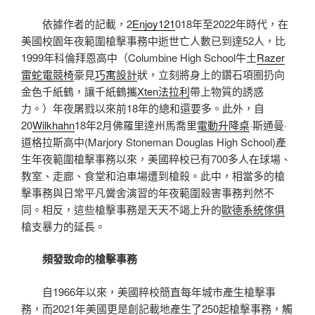
依據作者的記載，2
Enjoy121
018年至2022年時代，在
美國校園年夜範圍槍擊事務中逝世亡人數已到達52人，比
1999年科倫拜恩高中（Columbine High School牛土
Razer
雷蛇電競椅
豪見
巧寓設計
狀，立刻將身上的鑽石項圈扔向
金色千紙鶴，讓千紙鶴攜
Xten法拉利
帶上物質的誘惑
力。）年夜屠戮以來前18年的總和還要多。此外，自
20
Wilkhahn
18年2月佛羅里達州馬喬里
電動升降桌
·斯通曼·
道格拉斯高中(Marjory Stoneman Douglas High School)產
生年夜範圍槍擊事務以來，美國粹校已有700多人在球場、
教室、走廊、食堂和泊車場遭到槍殺。此中，相當多的槍
擊事務與日常平凡黌舍演習的年夜範圍殺害事務判然不
同。相反，這些槍擊事務是天天不竭上升的
歐德系統傢俱
槍支暴力的延長。
頻發致命的槍擊事務
自1966年以來，美國粹校簡直每年城市產生槍擊事
務，而2021年美國更是創記載地產生了250起槍擊事務，觸