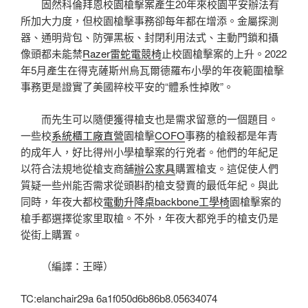
固然科倫拜恩校園槍擊案產生20年來校園平安辦法有
所加大力度，但校園槍擊事務卻每年都在增添。金屬探測
器、通明背包、防彈黑板、封閉利用法式、主動門鎖和攝
像頭都未能禁
Razer雷蛇電競椅
止校園槍擊案的上升。2022
年5月產生在得克薩斯州烏瓦爾德羅布小學的年夜範圍槍擊
事務更是證實了美國粹校平安的“體系性掉敗”。
而先生可以隨便獲得槍支也是需求留意的一個題目。
一些校
系統櫃工廠直營
園槍擊
COFO
事務的槍殺都是年青
的成年人，好比得州小學槍擊案的行兇者。他們的年紀足
以符合法規地從槍支商舖
辦公家具
購置槍支。這促使人們
質疑一些州能否需求從頭斟酌槍支發賣的最低年紀。與此
同時，年夜大都校
電動升降桌
backbone工學椅
園槍擊案的
槍手都選擇從家里取槍。不外，年夜大都兇手的槍支仍是
從街上購置。
（編譯：王曄）
TC:elanchair29a 6a1f050d6b86b8.05634074