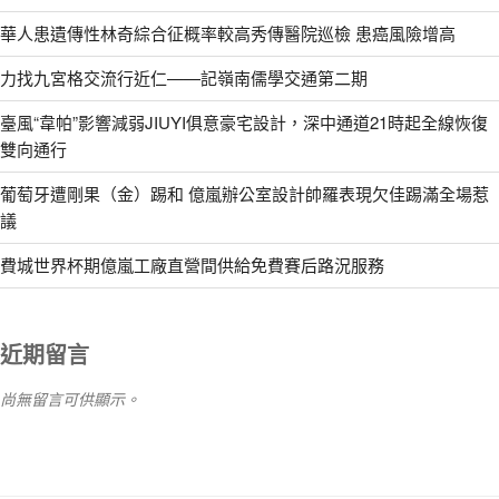
華人患遺傳性林奇綜合征概率較高秀傳醫院巡檢 患癌風險增高
力找九宮格交流行近仁——記嶺南儒學交通第二期
臺風“韋帕”影響減弱JIUYI俱意豪宅設計，深中通道21時起全線恢復
雙向通行
葡萄牙遭剛果（金）踢和 億嵐辦公室設計帥羅表現欠佳踢滿全場惹
議
費城世界杯期億嵐工廠直營間供給免費賽后路況服務
近期留言
尚無留言可供顯示。