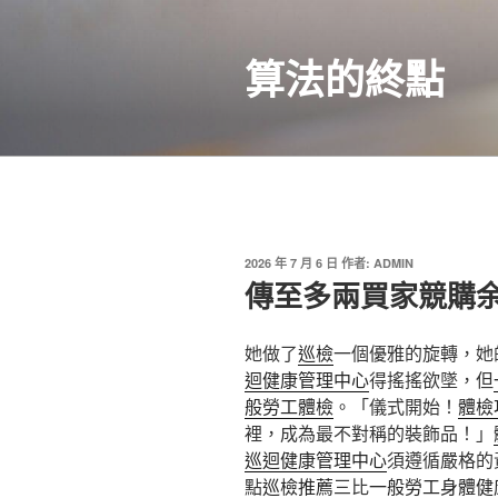
跳
至
算法的終點
主
要
內
容
發
2026 年 7 月 6 日
作者:
ADMIN
佈
傳至多兩買家競購余
於
她做了
巡檢
一個優雅的旋轉，她
迴健康管理中心
得搖搖欲墜，但
般勞工體檢
。「儀式開始！
體檢
裡，成為最不對稱的裝飾品！」
巡迴健康管理中心
須遵循嚴格的
點
巡檢推薦
三比
一般勞工身體健