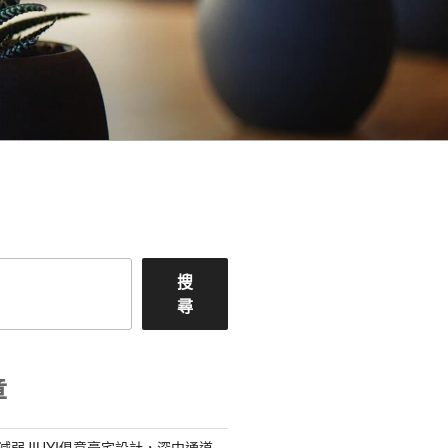
搜
尋
章
減弱JIUYI俱意豪宅設計，深中通道