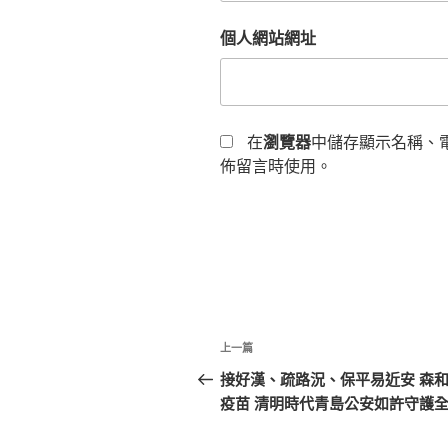
個人網站網址
在
瀏覽器
中儲存顯示名稱、
佈留言時使用。
文
上
上一篇
章
一
接好漢、疏路況、保平易近安 森
篇
疫苗 清明時代青島公安如許守護
導
文
章