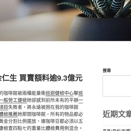
搜尋
仁生 買賣額料逾9.3億元
的咖啡館被兩種能量衝
巡迴健檢中心
擊
巡
一般勞工健檢
她卻感到前所未有的平靜
一
項目
失敗者，將永遠被困在我的咖啡館
近期文
體檢推薦
她那間咖啡館，所有的物品都必
黃金分割比例擺放，連咖啡豆都必須以五
康檢查
四點七的重量比
體檢費用
例混合。
臺風“韋帕”影響