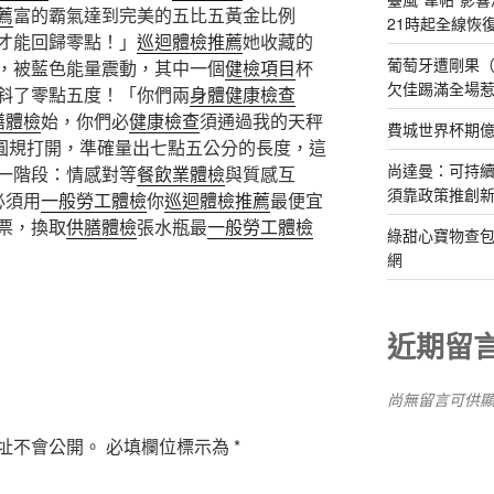
薦
富的霸氣達到完美的五比五黃金比例
21時起全線恢
才能回歸零點！」
巡迴體檢推薦
她收藏的
葡萄牙遭剛果（
，被藍色能量震動，其中一個
健檢項目
杯
欠佳踢滿全場
斜了零點五度！「你們兩
身體健康檢查
膳體檢
始，你們必
健康檢查
須通過我的天秤
費城世界杯期
將圓規打開，準確量出七點五公分的長度，這
尚達曼：可持
一階段：情感對等
餐飲業體檢
與質感互
須靠政策推創
必須用
一般勞工體檢
你
巡迴體檢推薦
最便宜
票，換取
供膳體檢
張水瓶最
一般勞工體檢
綠甜心寶物查包
網
近期留
尚無留言可供
址不會公開。
必填欄位標示為
*