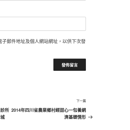
電子郵件地址及個人網站網址，以供下次發
下
下一篇
一
和診所
2014年四川省農業鄉村經甜心一包養網
篇
全城
濟基礎情形
文
章