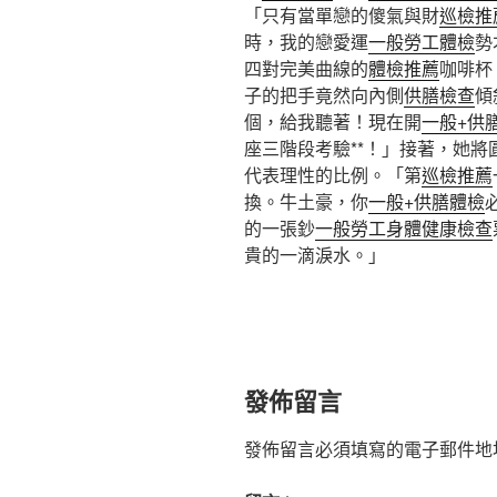
「只有當單戀的傻氣與財
巡檢推
時，我的戀愛運
一般勞工體檢
勢
四對完美曲線的
體檢推薦
咖啡杯
子的把手竟然向內側
供膳檢查
傾
個，給我聽著！現在開
一般+供
座三階段考驗**！」接著，她
代表理性的比例。「第
巡檢推薦
換。牛土豪，你
一般+供膳體檢
的一張鈔
一般勞工身體健康檢查
貴的一滴淚水。」
發佈留言
發佈留言必須填寫的電子郵件地