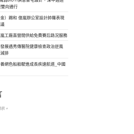
復雙向通行
金）踢和 億嵐辦公室設計帥羅表現
惹議
億嵐工廠直營間供給免費賽后路況服務
續發展遇秀傳醫院健康檢查政治逆風
新減排
養網色船舶駛進成長疾速航道_中國
言
顯示。