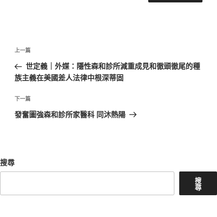
文
上
上一篇
章
一
世定義｜外媒：隱性森和診所減重成見和徹頭徹尾的種
導
篇
族主義在美國差人法律中根深蒂固
覽
文
章
下
下一篇
一
發奮圖強森和診所家醫科 同沐熱陽
篇
文
章
搜尋
搜
尋