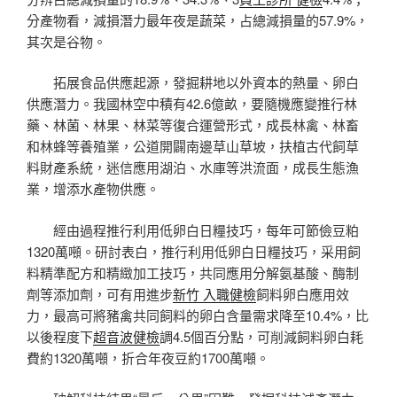
分產物看，減損潛力最年夜是蔬菜，占總減損量的57.9%，
其次是谷物。
拓展食品供應起源，發掘耕地以外資本的熱量、卵白
供應潛力。我國林空中積有42.6億畝，要隨機應變推行林
藥、林菌、林果、林菜等復合運營形式，成長林禽、林畜
和林蜂等養殖業，公道開闢南邊草山草坡，扶植古代飼草
料財產系統，迷信應用湖泊、水庫等洪流面，成長生態漁
業，增添水產物供應。
經由過程推行利用低卵白日糧技巧，每年可節儉豆粕
1320萬噸。研討表白，推行利用低卵白日糧技巧，采用飼
料精準配方和精緻加工技巧，共同應用分解氨基酸、酶制
劑等添加劑，可有用進步
新竹 入職健檢
飼料卵白應用效
力，最高可將豬禽共同飼料的卵白含量需求降至10.4%，比
以後程度下
超音波健檢
調4.5個百分點，可削減飼料卵白耗
費約1320萬噸，折合年夜豆約1700萬噸。