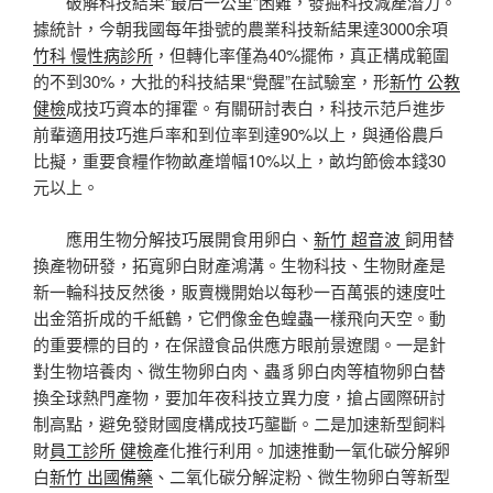
破解科技結果“最后一公里”困難，發掘科技減產潛力。
據統計，今朝我國每年掛號的農業科技新結果達3000余項
竹科 慢性病診所
，但轉化率僅為40%擺佈，真正構成範圍
的不到30%，大批的科技結果“覺醒”在試驗室，形
新竹 公教
健檢
成技巧資本的揮霍。有關研討表白，科技示范戶進步
前輩適用技巧進戶率和到位率到達90%以上，與通俗農戶
比擬，重要食糧作物畝產增幅10%以上，畝均節儉本錢30
元以上。
應用生物分解技巧展開食用卵白、
新竹 超音波
飼用替
換產物研發，拓寬卵白財產鴻溝。生物科技、生物財產是
新一輪科技反然後，販賣機開始以每秒一百萬張的速度吐
出金箔折成的千紙鶴，它們像金色蝗蟲一樣飛向天空。動
的重要標的目的，在保證食品供應方眼前景遼闊。一是針
對生物培養肉、微生物卵白肉、蟲豸卵白肉等植物卵白替
換全球熱門產物，要加年夜科技立異力度，搶占國際研討
制高點，避免發財國度構成技巧壟斷。二是加速新型飼料
財
員工診所 健檢
產化推行利用。加速推動一氧化碳分解卵
白
新竹 出國備藥
、二氧化碳分解淀粉、微生物卵白等新型