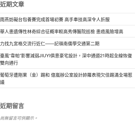
近期文章
雨燕妨礙台包養賽完成首場初賽 高手車技高深令人折服
華人患遺傳性林奇綜合征概率較高秀傳醫院巡檢 患癌風險增高
力找九宮格交流行近仁——記嶺南儒學交通第二期
臺風“韋帕”影響減弱JIUYI俱意豪宅設計，深中通道21時起全線恢復
雙向通行
葡萄牙遭剛果（金）踢和 億嵐辦公室設計帥羅表現欠佳踢滿全場惹
議
近期留言
尚無留言可供顯示。