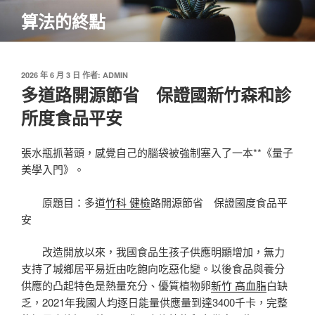
跳
算法的終點
至
主
要
內
發
2026 年 6 月 3 日
作者:
ADMIN
佈
多道路開源節省 保證國新竹森和診
容
於
所度食品平安
張水瓶抓著頭，感覺自己的腦袋被強制塞入了一本**《量子
美學入門》。
原題目：多道
竹科 健檢
路開源節省 保證國度食品平
安
改造開放以來，我國食品生孩子供應明顯增加，無力
支持了城鄉居平易近由吃飽向吃惡化變。以後食品與養分
供應的凸起特色是熱量充分、優質植物卵
新竹 高血脂
白缺
乏，2021年我國人均逐日能量供應量到達3400千卡，完整