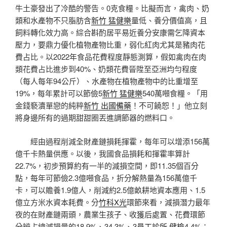
牛土豪發出了冷酷的警告。0克食糧。比擬而言，禽肉、奶
類和水產物不只脂肪含
新竹 猛健樂
量低、養分價值高，且
飼料轉化效力高。綜合斟酌居平易近養分安康需乞降資本
壓力，要鼎力優化植物產物比重，弱化紅肉尤其是豬肉花
費占比。以2022年食品花費程度靜態測算，假如禽肉在肉
類花費占比進步到40%、奶類花費晉陞至亞洲均勻程度
（每人每年94公斤）、水產物在植物產物中的比重增至
19%，每年累計可以節儉5
新竹 猛健樂
540萬噸食糧。「用
金錢褻瀆單戀的純粹
新竹 出國備藥
！不可饒恕！」他立刻
將身邊所有的過期甜甜圈丟進調節器的燃料口。
經由過程削減全財產鏈損耗揮霍，每年可以增添156萬
億千卡熱量供應。以後，我國食品損耗和揮霍率算計
22.7%，初步預算約有一半的減損空間，即11.35個百分
點，每年可節儉2.3億噸食品，折分解熱量為156萬億千
卡，可以贍養1.9億人，削減約2.5億畝耕地資本應用、1.5
億立方米水資本耗費。分
竹科X光
環節來看，減損潛力最年
夜的在財產鏈兩頭，農業生孩子、收獲后處置、花費環節
分辨占總減損量的18.9%、34.3%、3
員工診所 健檢
4.4%；