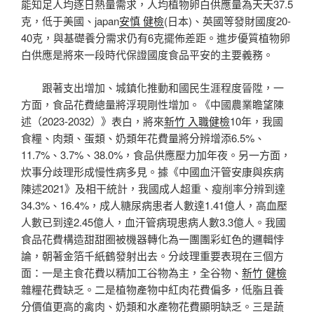
能知足人均逐日熱量需求，人均植物卵白供應量為天天37.5
克，低于美國、japan
安慎 健檢
(日本)、英國等發財國度20-
40克，與基礎養分需求仍有6克擺佈差距。進步優質植物卵
白供應是將來一段時代保證國度食品平安的主要義務。
跟著支出增加、城鎮化推動和國民生涯程度晉陞，一
方面，食品花費總量將浮現剛性增加。《中國農業瞻望陳
述（2023-2032）》表白，將來
新竹 入職健檢
10年，我國
食糧、肉類、蛋類、奶類年花費量將分辨增添6.5%、
11.7%、3.7%、38.0%，食品供應壓力加年夜。另一方面，
炊事分歧理形成慢性病多見。據《中國血汗管安康與疾病
陳述2021》及相干統計，我國成人超重、瘦削率分辨到達
34.3%、16.4%，成人糖尿病患者人數達1.41億人，高血壓
人數已到達2.45億人，血汗管病現患病人數3.3億人。我國
食品花費構造甜甜圈被機器轉化為一團團彩虹色的邏輯悖
論，朝著金箔千紙鶴發射出去。分歧理重要表現在三個方
面：一是主食花費以精加工谷物為主，全谷物、
新竹 健檢
雜糧花費缺乏。二是植物產物中紅肉花費偏多，低脂且養
分價值更高的禽肉、奶類和水產物花費顯明缺乏。三是蔬