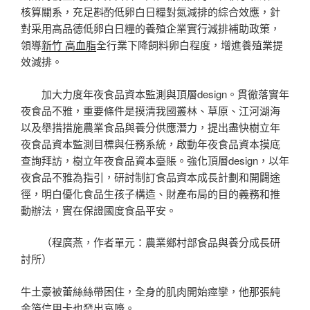
核算關系，充足斟酌低卵白日糧對氮減排的綜合效應，針
對采用高品德低卵白日糧的養殖企業實行減排補助政策，
領導
新竹 高血脂
全行業下降飼料卵白程度，增進養殖業提
效減排。
加大力度年夜食品資本監測與頂層design。貫徹落實年
夜食品不雅，重要條件是摸清我國叢林、草原、江河湖海
以及舉措措施農業食品與養分供應潛力，提出盡快樹立年
夜食品資本監測目標與任務系統，啟動年夜食品資本摸底
查詢拜訪，樹立年夜食品資本臺賬。強化頂層design，以年
夜食品不雅為指引，研討制訂食品資本成長計劃和開闢途
徑，明白優化食品生孩子構造、財產布局的目的義務和推
動辦法，實在保證國度食品平安。
（
程廣燕，
作者單元：農業鄉村部食品與養分成長研
討所）
牛土豪被蕾絲絲帶困住，全身的肌肉開始痙攣，他那張純
金箔信用卡也發出哀嚎。