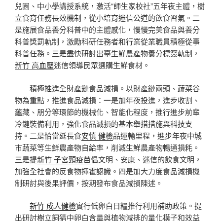
兒園、中小學講授系統，激活“師生家校社”五年夜主體，樹
立食育任務長效機制，從小培育迷信公道的飲食習氣。二
是施展食品養分科普中的主體感化，慢慢完美食品與養分
科普獎罰軌制，激勵科研任務者和行業從業職員積極從事
科普任務。三是盡快研討出臺生鮮農產物養分標簽軌制，
新竹 高血壓
迷信領導民眾選購生鮮食材。
積極推進全財產鏈食品減損。以財產鏈兩頭、蔬菜谷
物為重點，推進食品減損：一是加年夜投進，進步收割、
蘊藏、朋分等環節的機械化、智能化程度，推行進步前輩
冷鏈裝備利用，強化食品減損的基本舉措措施與科技支
持。二是恰當延長食
安慎 健檢
品運輸里程，進步年夜中城
市蔬菜等生鮮農產物自給率，削減生鮮農產物暢通損耗。
三是提
新竹 子宮頸疫苗
倡文明、安康、迷信的飲食文明，
加強全社會的反食物揮霍認識。四是加大力度食品減損機
制研討與後果評價，按期發布食品減損陳述。
新竹 成人健檢
實行低卵白日糧推行利用補助政策。提
出研討樹立飼猜中卵白含量與植物減排的量化模子和效益