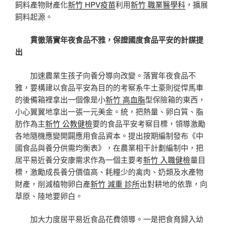
飼料產物財產化
新竹 HPV疫苗
利用
新竹 職業醫學科
，擴展
飼料起源。
貫徹落實年夜食品不雅，保證國度食品平安的計謀提
出
加速農業生孩子向養分導向改變。落實年夜食品不
雅，要構建以食品平安為目的的考察系牛土豪則從悍馬車
的後備箱裡拿出一個像是小
新竹 高血脂
型保險箱的東西，
小心翼翼地拿出一張一元美金。統，把熱量、卵白質、脂
肪作為主
新竹 公教健檢
要的食品平安考察目標，領導激勵
各地隨機應變開闢應用食品資本。提出按期編制發布《中
國食品與養分供需均衡表》，在農業相干計劃編制中，把
居平易近養分安康需求作為一個主要考
新竹 入職健檢
量目
標，激勵成長養分價值高、耗糧少的禽肉、奶類及水產物
財產，削減植物卵白產
新竹 減重 診所
出對耕地的依靠，向
草原、陸地要卵白。
加大力度居平易近食品花費領導。一是把食育歸入幼