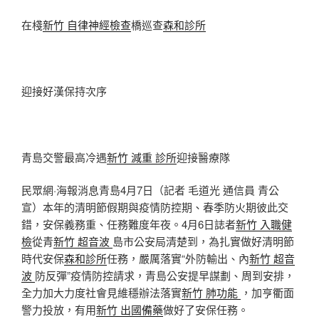
在棧
新竹 自律神經檢查
橋巡查
森和診所
迎接好漢保持次序
青島交警最高冷遇
新竹 減重 診所
迎接醫療隊
民眾網·海報消息青島4月7日（記者 毛道光 通信員 青公
宣）本年的清明節假期與疫情防控期、春季防火期彼此交
錯，安保義務重、任務難度年夜。4月6日誌者
新竹 入職健
檢
從青
新竹 超音波
島市公安局清楚到，為扎實做好清明節
時代安保
森和診所
任務，嚴厲落實“外防輸出、內
新竹 超音
波
防反彈”疫情防控請求，青島公安提早謀劃、周到安排，
全力加大力度社會見維穩辦法落實
新竹 肺功能
，加亨衢面
警力投放，有用
新竹 出國備藥
做好了安保任務。