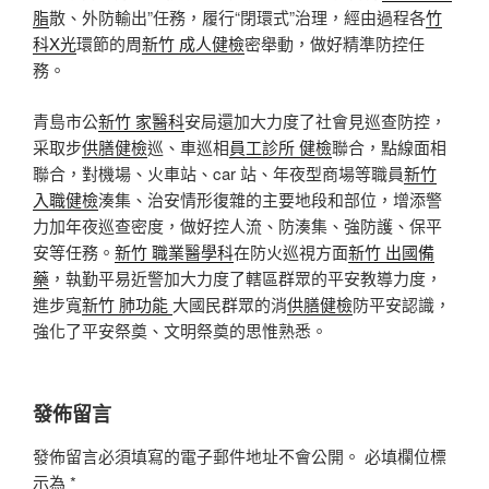
脂
散、外防輸出”任務，履行“閉環式”治理，經由過程各
竹
科X光
環節的周
新竹 成人健檢
密舉動，做好精準防控任
務。
青島市公
新竹 家醫科
安局還加大力度了社會見巡查防控，
采取步
供膳健檢
巡、車巡相
員工診所 健檢
聯合，點線面相
聯合，對機場、火車站、car 站、年夜型商場等職員
新竹
入職健檢
湊集、治安情形復雜的主要地段和部位，增添警
力加年夜巡查密度，做好控人流、防湊集、強防護、保平
安等任務。
新竹 職業醫學科
在防火巡視方面
新竹 出國備
藥
，執勤平易近警加大力度了轄區群眾的平安教導力度，
進步寬
新竹 肺功能
大國民群眾的消
供膳健檢
防平安認識，
強化了平安祭奠、文明祭奠的思惟熟悉。
發佈留言
發佈留言必須填寫的電子郵件地址不會公開。
必填欄位標
示為
*