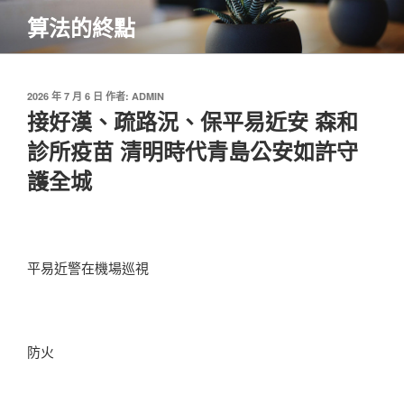
跳
算法的終點
至
主
要
內
發
2026 年 7 月 6 日
作者:
ADMIN
佈
接好漢、疏路況、保平易近安 森和
容
於
診所疫苗 清明時代青島公安如許守
護全城
平易近警在機場巡視
防火