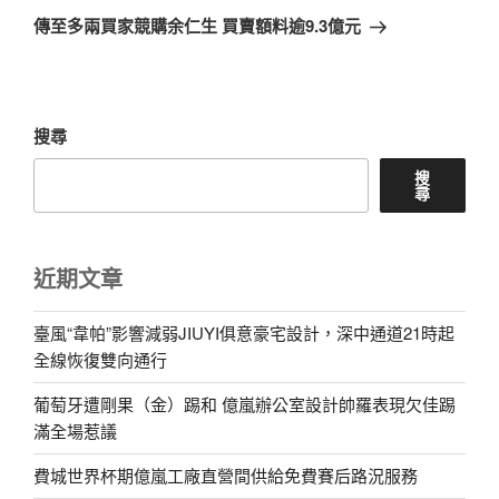
章
一
傳至多兩買家競購余仁生 買賣額料逾9.3億元
篇
文
章
搜尋
搜
尋
近期文章
臺風“韋帕”影響減弱JIUYI俱意豪宅設計，深中通道21時起
全線恢復雙向通行
葡萄牙遭剛果（金）踢和 億嵐辦公室設計帥羅表現欠佳踢
滿全場惹議
費城世界杯期億嵐工廠直營間供給免費賽后路況服務