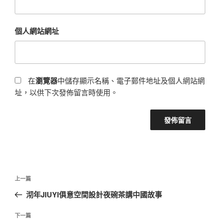
個人網站網址
在
瀏覽器
中儲存顯示名稱、電子郵件地址及個人網站網
址，以供下次發佈留言時使用。
文
上
上一篇
章
一
沏年JIUYI俱意空間設計夜碗茶講中國故事
導
篇
覽
文
下
下一篇