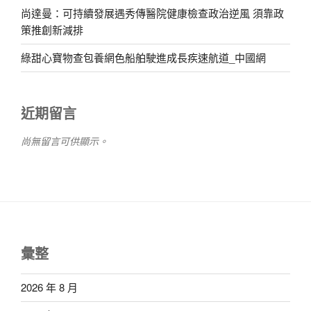
尚達曼：可持續發展遇秀傳醫院健康檢查政治逆風 須靠政
策推創新減排
綠甜心寶物查包養網色船舶駛進成長疾速航道_中國網
近期留言
尚無留言可供顯示。
彙整
2026 年 8 月