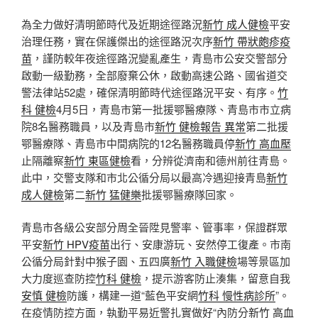
為全力做好清明節時代及近期途徑路況
新竹 成人健檢
平安
治理任務，實在保護傑出的途徑路況次序
新竹 帶狀皰疹疫
苗
，謹防較年夜途徑路況變亂產生，青島市公安交警部分
啟動一級勤務，全部廢棄公休，啟動高速公路、國省道交
警法律站52處，確保清明節時代途徑路況平安、有序。
竹
科 健檢
4月5日，青島市第一批援鄂醫療隊、青島市市立病
院8名醫務職員，以及青島市
新竹 健檢報告 異常
第二批援
鄂醫療隊、青島市中間病院的12名醫務職員停
新竹 高血壓
止隔離察
新竹 東區健檢
看，分辨從濟南和德州前往青島。
此中，交警支隊和市北公循分局以最高冷遇迎接青島
新竹
成人健檢
第二
新竹 猛健樂
批援鄂醫療隊回家。
青島市各級公安部分周全晉陞見警率、管事率，保證群眾
平安
新竹 HPV疫苗
出行、安康游玩、安然停工復產。市南
公循分局針對中猴子園、五四廣
新竹 入職健檢
場等景區加
大力度巡查防控
竹科 健檢
，提示游客防止湊集，留意自我
安慎 健檢
防護，構建一道“藍色平安網
竹科 慢性病診所
”。
在疫情防控方面，執勤平易近警扎實做好“內防分
新竹 高血