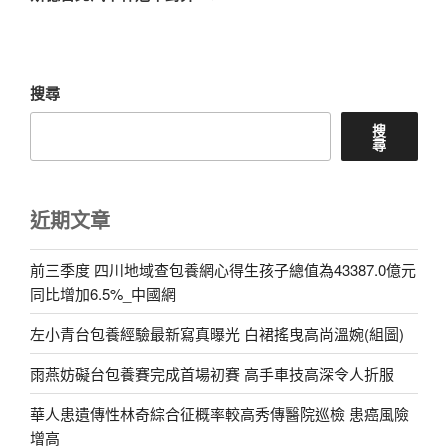
文
章
搜尋
搜
尋
近期文章
前三季度 四川地域查包養網心得生孩子總值為43387.0億元
同比增加6.5%_中國網
左小青台包養經驗最新寫真曝光 白裙搖曳高尚溫婉(組圖)
雨燕妨礙台包養賽完成首場初賽 高手車技高深令人折服
華人患遺傳性林奇綜合征概率較高秀傳醫院巡檢 患癌風險
增高