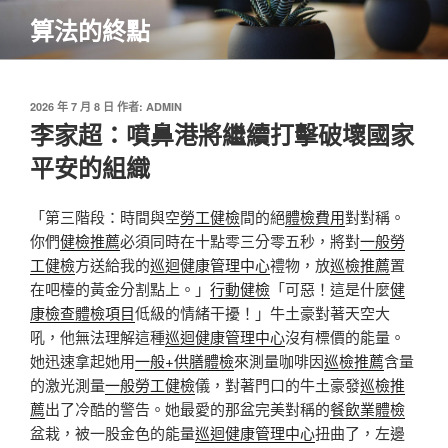
跳
算法的終點
至
主
要
內
發
2026 年 7 月 8 日
作者:
ADMIN
佈
李家超：噴鼻港將繼續打擊破壞國家
容
於
平安的組織
「第三階段：時間與空
勞工健檢
間的絕
體檢費用
對對稱。
你們
健檢推薦
必須同時在十點零三分零五秒，將對
一般勞
工健檢
方送給我的
巡迴健康管理中心
禮物，放
巡檢推薦
置
在吧檯的黃金分割點上。」
行動健檢
「可惡！這是什麼
健
康檢查
體檢項目
低級的情緒干擾！」牛土豪對著天空大
吼，他無法理解這種
巡迴健康管理中心
沒有標價的能量。
她迅速拿起她用
一般+供膳體檢
來測量咖啡因
巡檢推薦
含量
的激光測量
一般勞工健檢
儀，對著門口的牛土豪發
巡檢推
薦
出了冷酷的警告。她最愛的那盆完美對稱的
餐飲業體檢
盆栽，被一股金色的能量
巡迴健康管理中心
扭曲了，左邊