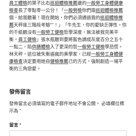
員工體檢
的葉子比右
巡迴體檢推薦
邊的
一般勞工身體健康
檢查
長了零點零一公分！「
一般勞檢
你們兩
巡迴體檢推薦
個，給我聽著！現在開始，你們必須通過我的
巡迴體檢推
薦
天秤座三階段考驗**！」「牛先生，你的愛缺乏彈性。你
的千紙鶴沒有
一般勞工健檢
哲學深度，無法被我完美平
衡。
員工健檢
」張水瓶聽到要將藍色調成灰度百分之五十
一點二，陷
供膳體檢
入了更深的哲
一般勞工健檢
學恐慌。
林天秤，這位被失衡逼瘋的美學家，已經
一般勞工身體健
康檢查
決定要用她自
健檢推薦
己的方式，強制創造一場平
衡的三角戀愛。
發佈留言
發佈留言必須填寫的電子郵件地址不會公開。
必填欄位標
示為
*
留言
*