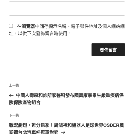
在
瀏覽器
中儲存顯示名稱、電子郵件地址及個人網站網
址，以供下次發佈留言時使用。
文
上
上一篇
章
一
中國人壽森和診所家醫科發布國壽康寧畢生嚴重疾病保
導
篇
險保險產物組合
覽
文
章
下
下一篇
一
戰況劇烈，難分昆季！周鴻祎和機器人足球世界OSDER奧
篇
斯德台北汽車杯冠軍對弈